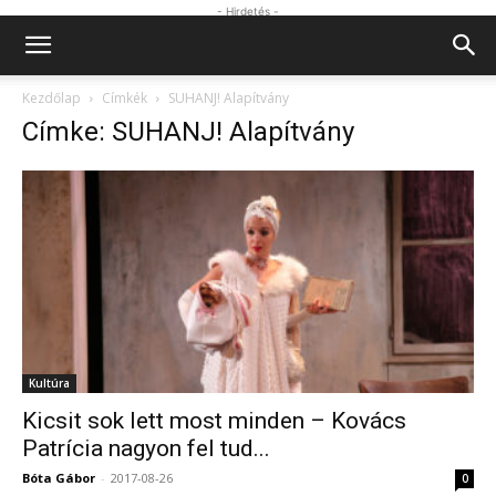
- Hirdetés -
Kezdőlap
Címkék
SUHANJ! Alapítvány
Címke: SUHANJ! Alapítvány
Kultúra
Kicsit sok lett most minden – Kovács
Patrícia nagyon fel tud...
Bóta Gábor
-
2017-08-26
0