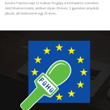
Kovács Patrícia napi 12 órában forgatja a Korhatáros szerelem
című tévésorozatot, amiben olyan 39 éves, 3 gyerekes anyukát
játszik, aki beleszeret egy 25 éves...