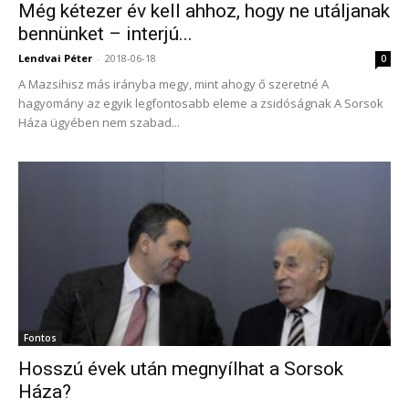
Még kétezer év kell ahhoz, hogy ne utáljanak
bennünket – interjú...
Lendvai Péter
-
2018-06-18
0
A Mazsihisz más irányba megy, mint ahogy ő szeretné A
hagyomány az egyik legfontosabb eleme a zsidóságnak A Sorsok
Háza ügyében nem szabad...
Fontos
Hosszú évek után megnyílhat a Sorsok
Háza?