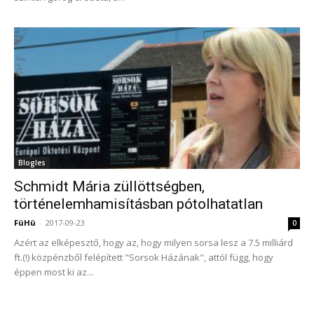
Blogles
Schmidt Mária züllöttségben,
történelemhamisításban pótolhatatlan
FüHü
-
2017-09-23
0
Azért az elképesztő, hogy az, hogy milyen sorsa lesz a 7.5 milliárd
ft.(!) közpénzből felépített "Sorsok Házának", attól függ, hogy
éppen most ki az...