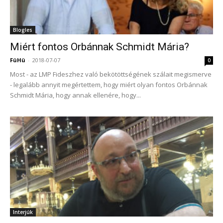
Blogles
Miért fontos Orbánnak Schmidt Mária?
FüHü
-
2018-07-07
0
Most - az LMP Fideszhez való bekötöttségének szálait megismerve
- legalább annyit megértettem, hogy miért olyan fontos Orbánnak
Schmidt Mária, hogy annak ellenére, hogy...
Interjúk