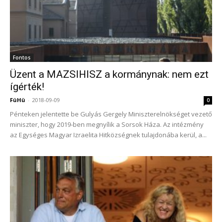
Fontos
Üzent a MAZSIHISZ a kormánynak: nem ezt
ígérték!
FüHü
-
2018-09-09
0
Pénteken jelentette be Gulyás Gergely Miniszterelnökséget vezető
miniszter, hogy 2019-ben megnyílik a Sorsok Háza. Az intézmény
az Egységes Magyar Izraelita Hitközségnek tulajdonába kerül, a...