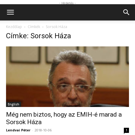
- Hirdetés -
Kezdőlap
Címkék
Sorsok Háza
Címke: Sorsok Háza
English
Még nem biztos, hogy az EMIH-é marad a
Sorsok Háza
Lendvai Péter
-
2018-10-06
1