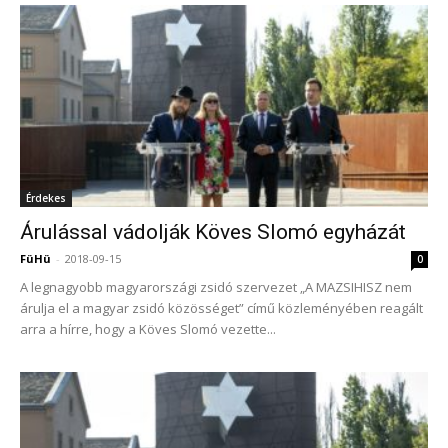
Érdekes
Árulással vádolják Köves Slomó egyházát
FüHü
-
2018-09-15
0
A legnagyobb magyarországi zsidó szervezet „A MAZSIHISZ nem
árulja el a magyar zsidó közösséget” című közleményében reagált
arra a hírre, hogy a Köves Slomó vezette...