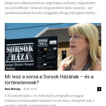
Amíg nincs adminisztratívan végrehajtva a döntés, még minden
visszafordítható. Tehát én még mindenre látok reményt – ezt
nyilatkozta többek között a Független Hírügynökségnek Heisler...
Fontos
Mi lesz a sorsa a Sorsok Házának – és a
történelemnek?
Bak Mihály
-
2018-10-04
0
A 70. helyett talán a 75. évfordulóra megnyílik a magyar
holokausztot bemutatni hivatott Sorsok Háza. Amelynek már a
nevét is vitatják az érintettek között,...