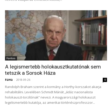
Fontos
A legismertebb holokausztkutatónak sem
tetszik a Sorsok Háza
FüHü
-
2018-09-26
0
Randolph Braham szerint a kormány a Horthy-korszakot akarja
rehabilitálni. Levelében Schmidt Máriát „ádáz nacionalista
holokauszt-torzítónak” nevezi. A magyarországi holokauszt
legelismertebb kutatója, az amerikai történészprofesszor...