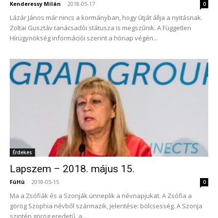
Kenderessy Milán
-
2018-05-17
0
Lázár János már nincs a kormányban, hogy útját állja a nyitásnak.
Zoltai Gusztáv tanácsadói státusza is megszűnik. A Független
Hírügynökség információi szerint a hónap végén...
Érdekes
Lapszem – 2018. május 15.
FüHü
-
2018-05-15
0
Ma a Zsófiák és a Szonják ünneplik a névnapjukat. A Zsófia a
görög Szophia névből származik, jelentése: bölcsesség. A Szonja
szintén görög eredetű, a...