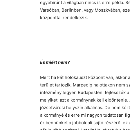
egyébiránt a világban nincs is erre példa
Varsóban, Berlinben, vagy Moszkvában, ez
központtal rendelkezik.
És miért nem?
Mert ha két holokauszt központ van, akkor a
terület tartozik. Márpedig halottakon nem sz
intézmény legyen Budapesten; fejlesszék a 
melyiket, azt a kormánynak kell eldöntenie.
józsefvárosi helyszín alkalmas. De nem kér
a kormányé és erre mi nagyon tudatosan fi
ér bennünket a jobboldali sajtó részéről ez a