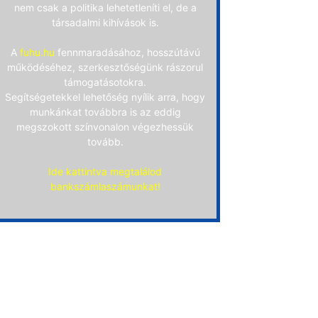
nem csak a politika lehetetleníti el, de a
társadalmi kihívások is.
A
fuhu.hu
fennmaradásához, hosszútávú
működéséhez, szerkesztőségünk rászorul
támogatásotokra.
Segítségetekkel lehetőség nyílik arra, hogy
munkánkat továbbra is az eddig
megszokott színvonalon végezhessük
tovább.
Ide kattintva megtalálod
bankszámlaszámunkat!