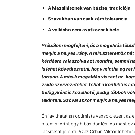
A Mazsihisznek van bázisa, tradíciója
Szavakban van csak zéró tolerancia
A vallásba nem avatkoznak bele
Pr
óbál
om megfejteni, és a megoldás többfé
melyik a helyes irány. A miniszterelnök hét
kérdésre válaszolva azt mondta, semmi ne
is lehet következtetni, hogy mintha egyet 
tartana. A másik megoldás viszont az, ho
zsidó szervezeteket, tehát a konfliktus ad
belügyként is kezelhető, pedig többek v
tekinteni. Szóval akkor melyik a helyes m
Én javíthatatlan optimista vagyok, ezért az 
hitem szerint egy hibás döntés, és most ez 
lassítását jelenti. Azaz Orbán Viktor lehetős