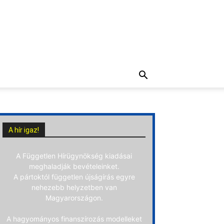
A hír igaz!
A Független Hírügynökség kiadásai
meghaladják bevételeinket.
A pártoktól független újságírás egyre
nehezebb helyzetben van
Magyarországon.
A hagyományos finanszírozás modelleket