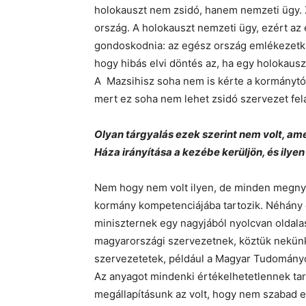
holokauszt nem zsidó, hanem nemzeti ügy. Z
ország. A holokauszt nemzeti ügy, ezért az
gondoskodnia: az egész ország emlékezetkul
hogy hibás elvi döntés az, ha egy holokaus
A Mazsihisz soha nem is kérte a kormánytól
mert ez soha nem lehet zsidó szervezet fela
Olyan tárgyalás ezek szerint nem volt, am
Háza irányítása a kezébe kerüljön, és ily
Nem hogy nem volt ilyen, de minden megnyi
kormány kompetenciájába tartozik. Néhány é
miniszternek egy nagyjából nyolcvan oldalas
magyarországi szervezetnek, köztük nekünk 
szervezetetek, például a Magyar Tudomány
Az anyagot mindenki értékelhetetlennek tart
megállapításunk az volt, hogy nem szabad 