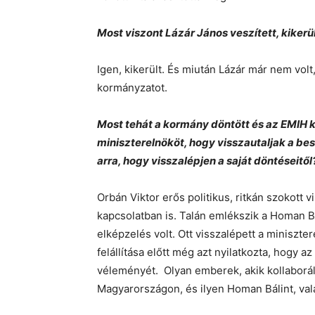
Most viszont Lázár János veszített, kikerü
Igen, kikerült. És miután Lázár már nem vol
kormányzatot.
Most tehát a kormány döntött és az EMIH k
miniszterelnököt, hogy visszautaljak a be
arra, hogy visszalépjen a saját döntéseitől
Orbán Viktor erős politikus, ritkán szokott 
kapcsolatban is. Talán emlékszik a Homan B
elképzelés volt. Ott visszalépett a miniszte
felállítása előtt még azt nyilatkozta, hogy a
véleményét. Olyan emberek, akik kollaborá
Magyarországon, és ilyen Homan Bálint, vala