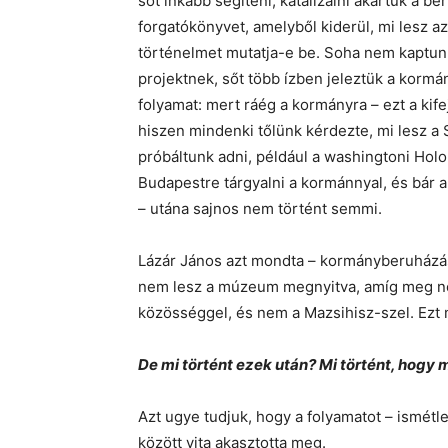
sőt inkább segíteni, katalizálni akartuk a b
forgatókönyvet, amelyből kiderül, mi lesz a
történelmet mutatja-e be. Soha nem kaptunk
projektnek, sőt több ízben jeleztük a kormán
folyamat: mert ráég a kormányra – ezt a kife
hiszen mindenki tőlünk kérdezte, mi lesz a
próbáltunk adni, például a washingtoni Hol
Budapestre tárgyalni a kormánnyal, és bár a
– utána sajnos nem történt semmi.
Lázár János azt mondta – kormányberuházás 
nem lesz a múzeum megnyitva, amíg meg ne
közösséggel, és nem a Mazsihisz-szel. Ezt
De mi történt ezek után? Mi történt, hogy 
Azt ugye tudjuk, hogy a folyamatot – ismét
között vita akasztotta meg.