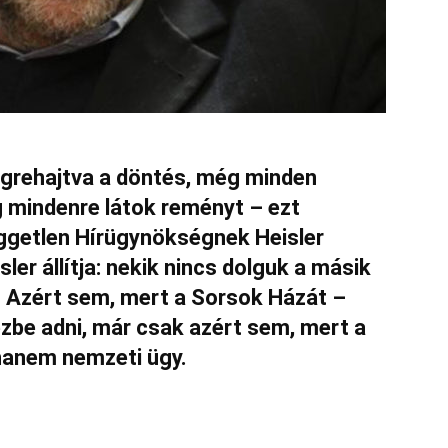
égrehajtva a döntés, még minden
g mindenre látok reményt – ezt
üggetlen Hírügynökségnek Heisler
ler állítja: nekik nincs dolguk a másik
. Azért sem, mert a Sorsok Házát –
zbe adni, már csak azért sem, mert a
hanem nemzeti ügy.