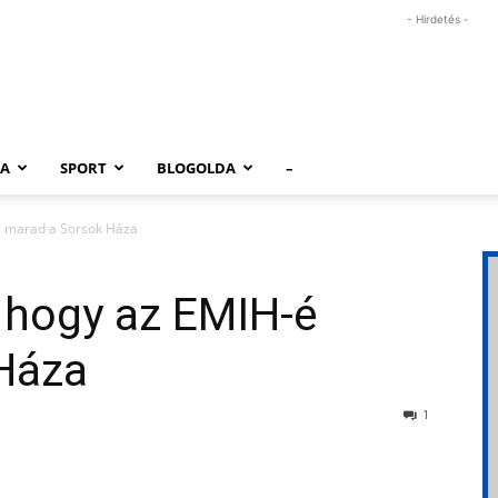
- Hirdetés -
RA
SPORT
BLOGOLDA
–
é marad a Sorsok Háza
 hogy az EMIH-é
Háza
1