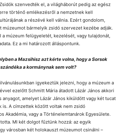
sidók szenvedték el, a világháborút pedig az egész
 erre történő emlékezésről a nemzetnek kell
túrájának a részévé kell válnia. Ezért gondolom,
zt múzeumot bármelyik zsidó szervezet kezébe adják.
 a múzeum felügyeletét, kezelését, vagy tulajdonát,
data. Ez a mi határozott álláspontunk.
elyben a Mazsihisz azt kérte volna, hogy a Sorsok
en szándéka a kormánynak sem volt?
lvánulásunkban igyekeztük jelezni, hogy a múzeum a
vvel ezelőtt Schmitt Mária átadott Lázár János akkori
 anyagot, amelyet Lázár János kiküldött vagy két tucat
is. A címzettek között voltak nem zsidó
os Akadémia, vagy a Történelemtanárok Egyesülete.
otta. MI két dolgot fűztünk hozzá: az egyik
egy városban két holokauszt múzeumot csinálni –