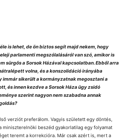
le is lehet, de ön biztos segít majd nekem, hogy
 eleji parlamenti megszólalásáról van szó, amikor is
m sürgős a Sorsok Házával kapcsolatban. Ebből arra
hátralépett volna, és a konszolidáció irányába
gy immár sikerült a kormányzatnak megosztani a
ott, és innen kezdve a Sorsok Háza ügy zsidó
éleménye szerint nagyon nem szabadna annak
egoldás?
első verziót preferálom. Vagyis született egy döntés,
a miniszterelnöki beszéd gyakorlatilag egy folyamat
éget teremt a korrekcióra. Már csak azért is, mert a