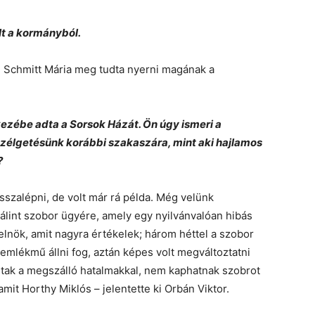
lt a kormányból.
t, Schmitt Mária meg tudta nyerni magának a
ezébe adta a Sorsok Házát. Ön úgy ismeri a
szélgetésünk korábbi szakaszára, mint aki hajlamos
?
visszalépni, de volt már rá példa. Még velünk
álint szobor ügyére, amely egy nyilvánvalóan hibás
relnök, amit nagyra értékelek; három héttel a szobor
z emlékmű állni fog, aztán képes volt megváltoztatni
ltak a megszálló hatalmakkal, nem kaphatnak szobrot
mit Horthy Miklós – jelentette ki Orbán Viktor.