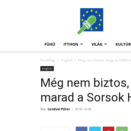
FüHü
FÜHÜ
ITTHON
VILÁG
KULTÚ
Kezdőlap
English
Még nem biztos, hogy az EMIH-
English
Még nem biztos,
marad a Sorsok 
Írta:
Lendvai Péter
-
2018-10-06