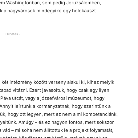
. Sem Washingtonban, sem pedig Jeruzsálemben,
ek a nagyvárosok mindegyike egy holokauszt
- Hirdetés -
 két intézmény között verseny alakul ki, kihez melyik
abad vitázni. Ezért javasoltuk, hogy csak egy ilyen
Páva utcát, vagy a józsefvárosi múzeumot, hogy
 Annyit leírtunk a kormányzatnak, hogy szerintünk a
tük, hogy ott legyen, mert ez nem a mi kompetenciánk,
gyeltünk. Amúgy – és ez nagyon fontos, mert sokszor
 vád – mi soha nem állítottuk le a projekt folyamatát,