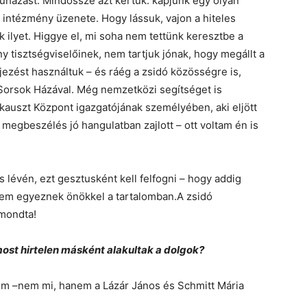
eruházást. Mindössze azt kértük: kapjunk egy olyan
z intézmény üzenete. Hogy lássuk, vajon a hiteles
 ilyet. Higgye el, mi soha nem tettünk keresztbe a
y tisztségviselőinek, nem tartjuk jónak, hogy megállt a
jezést használtuk – és ráég a zsidó közösségre is,
 Sorsok Házával. Még nemzetközi segítséget is
okauszt Központ igazgatójának személyében, aki eljött
 megbeszélés jó hangulatban zajlott – ott voltam én is
lévén, ezt gesztusként kell felfogni – hogy addig
m egyeznek önökkel a tartalomban.A zsidó
 mondta!
most hirtelen másként alakultak a dolgok?
lem –nem mi, hanem a Lázár János és Schmitt Mária