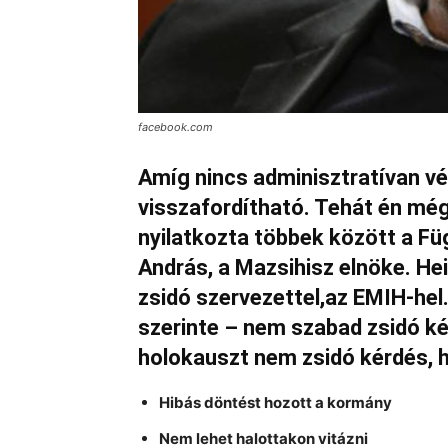
facebook.com
Amíg nincs adminisztratívan v
visszafordítható. Tehát én mé
nyilatkozta többek között a F
András, a Mazsihisz elnöke. Heis
zsidó szervezettel,az EMIH-hel
szerinte – nem szabad zsidó ké
holokauszt nem zsidó kérdés, 
Hibás döntést hozott a kormány
Nem lehet halottakon vitázni