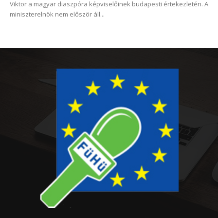
Viktor a magyar diaszpóra képviselőinek budapesti értekezletén. A
miniszterelnök nem először áll...