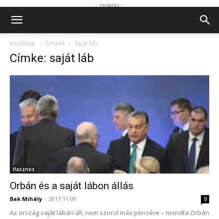
- Hirdetés -
Kezdőlap
Címkék
Saját láb
Címke: saját láb
Hasznos
Orbán és a saját lábon állás
Bak Mihály
-
2017-11-09
0
Az ország saját lábán áll, nem szorul más pénzére – mondta Orbán