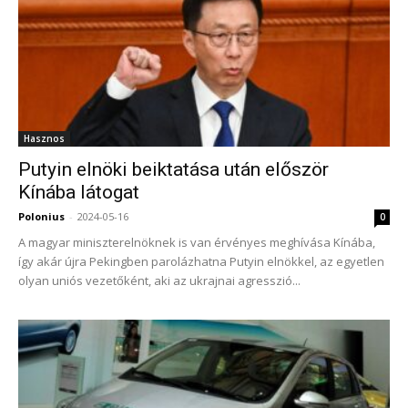
Hasznos
Putyin elnöki beiktatása után először
Kínába látogat
Polonius
-
2024-05-16
0
A magyar miniszterelnöknek is van érvényes meghívása Kínába,
így akár újra Pekingben parolázhatna Putyin elnökkel, az egyetlen
olyan uniós vezetőként, aki az ukrajnai agresszió...