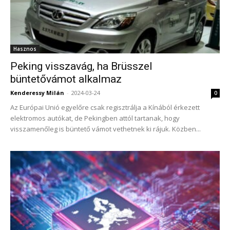
Hasznos
Peking visszavág, ha Brüsszel
büntetővámot alkalmaz
Kenderessy Milán
-
2024-03-24
0
Az Európai Unió egyelőre csak regisztrálja a Kínából érkezett
elektromos autókat, de Pekingben attól tartanak, hogy
visszamenőleg is büntető vámot vethetnek ki rájuk. Közben...