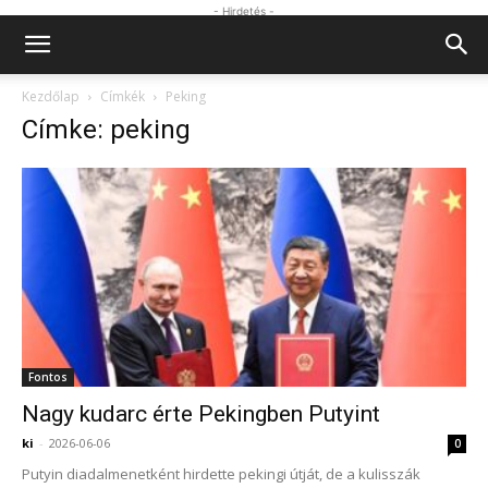
- Hirdetés -
Kezdőlap
Címkék
Peking
Címke: peking
Fontos
Nagy kudarc érte Pekingben Putyint
ki
-
2026-06-06
0
Putyin diadalmenetként hirdette pekingi útját, de a kulisszák