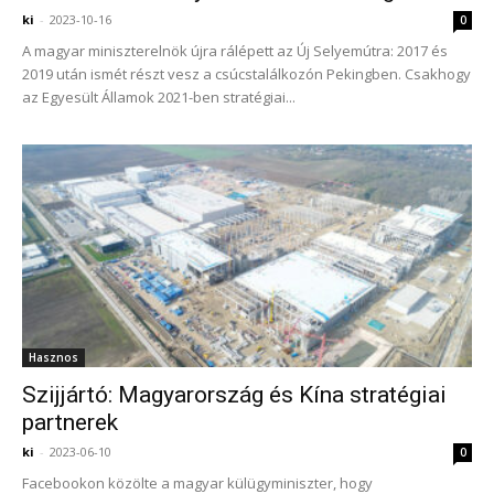
ki
-
2023-10-16
0
A magyar miniszterelnök újra rálépett az Új Selyemútra: 2017 és
2019 után ismét részt vesz a csúcstalálkozón Pekingben. Csakhogy
az Egyesült Államok 2021-ben stratégiai...
Hasznos
Szijjártó: Magyarország és Kína stratégiai
partnerek
ki
-
2023-06-10
0
Facebookon közölte a magyar külügyminiszter, hogy