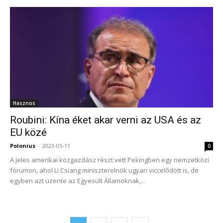
Hasznos
Roubini: Kína éket akar verni az USA és az
EU közé
Polonius
-
2023-05-11
0
A jeles amerikai közgazdász részt vett Pekingben egy nemzetközi
fórumon, ahol Li Csiang miniszterelnök ugyan viccelődött is, de
egyben azt üzente az Egyesült Államoknak,...