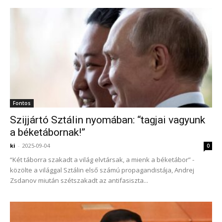
Fontos
Szijjártó Sztálin nyomában: “tagjai vagyunk
a béketábornak!”
ki
-
2025-09-04
0
“Két táborra szakadt a világ elvtársak, a mienk a béketábor” -
közölte a világgal Sztálin első számú propagandistája, Andrej
Zsdanov miután szétszakadt az antifasiszta...