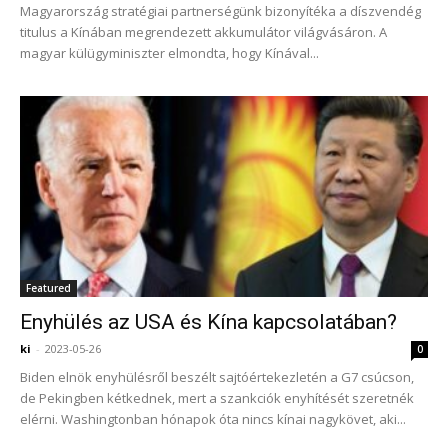
Magyarország stratégiai partnerségünk bizonyítéka a díszvendég
titulus a Kínában megrendezett akkumulátor világvásáron. A
magyar külügyminiszter elmondta, hogy Kínával...
Featured
Enyhülés az USA és Kína kapcsolatában?
ki
-
2023-05-26
0
Biden elnök enyhülésről beszélt sajtóértekezletén a G7 csúcson,
de Pekingben kétkednek, mert a szankciók enyhítését szeretnék
elérni. Washingtonban hónapok óta nincs kínai nagykövet, aki...