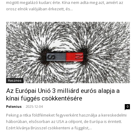
mögött megalázó kudarc érte. Kína nem adta meg azt, amiért az
orosz elnök valójában érkezett, és...
Hasznos
Az Európai Unió 3 milliárd eurós alapja a
kínai függés csökkentésére
Polonius
-
2025-12-04
0
Peking a ritka földfémeket fegyverként használja a kereskedelmi
háborúban, elsősorban az USA a célpont, de Európa is érintett.
Ezért kívánja Brüsszel csökkenteni a függést,...