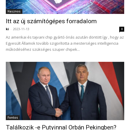
Hasznos
Itt az új számítógépes forradalom
ki
-
2023-11-13
0
Az amerikai és tajvani chip gyártó óriás azután döntött így , hogy az
Egyesült Államok tovább szigorította a mesterséges intelligencia
működéséhez szükséges szuper chipek...
Fontos
Találkozik -e Putyinnal Orbán Pekingben?