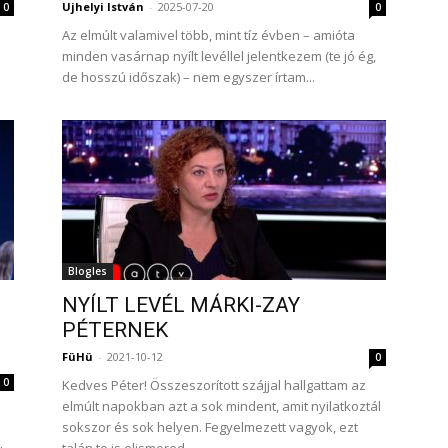
Ujhelyi István
-
2025-07-20
0
0
Az elmúlt valamivel több, mint tíz évben – amióta
minden vasárnap nyílt levéllel jelentkezem (te jó ég,
de hosszú időszak) – nem egyszer írtam...
Blogles
NYÍLT LEVÉL MÁRKI-ZAY
PÉTERNEK
FüHü
-
2021-10-12
0
0
Kedves Péter! Összeszorított szájjal hallgattam az
elmúlt napokban azt a sok mindent, amit nyilatkoztál
sokszor és sok helyen. Fegyelmezett vagyok, ezt