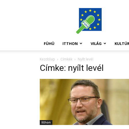
FüHü
FÜHÜ
ITTHON
VILÁG
KULTÚ
Kezdőlap
Címkék
Nyílt levél
Címke: nyílt levél
Itthon