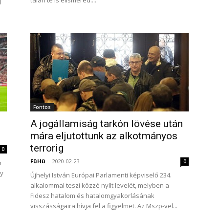
talán te is elismered....
l
Fontos
A jogállamiság tarkón lövése után
mára eljutottunk az alkotmányos
terrorig
0
FüHü
-
2020-02-23
0
n
by
Újhelyi István Európai Parlamenti képviselő 234.
alkalommal teszi közzé nyílt levelét, melyben a
Fidesz hatalom és hatalomgyakorlásának
visszásságaira hívja fel a figyelmet. Az Mszp-vel...