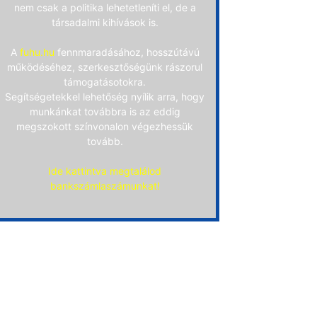
nem csak a politika lehetetleníti el, de a
társadalmi kihívások is.
A
fuhu.hu
fennmaradásához, hosszútávú
működéséhez, szerkesztőségünk rászorul
támogatásotokra.
Segítségetekkel lehetőség nyílik arra, hogy
munkánkat továbbra is az eddig
megszokott színvonalon végezhessük
tovább.
Ide kattintva megtalálod
bankszámlaszámunkat!