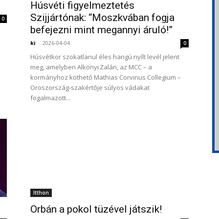
Húsvéti figyelmeztetés
Szijjártónak: “Moszkvában fogja
0
befejezni mint megannyi áruló!”
ki
-
2026-04-04
0
Húsvétkor szokatlanul éles hangú nyílt levél jelent
meg, amelyben Alkonyi Zalán, az MCC – a
kormányhoz köthető Mathias Corvinus Collegium –
Oroszország‑szakértője súlyos vádakat
fogalmazott...
Itthon
Orbán a pokol tüzével játszik!