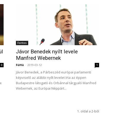
Fontos
ül
Jávor Benedek nyílt levele
Manfred Webernek
FüHü
-
2019-03-12
0
1
Jávor Benedek, a Párbeszéd európai parlamenti
képviselő az alábbi nyílt levelet írta az éppen
a:
Budapestre látogató és Orbánnal tárgyaló Manfred
Webernek, az Európai Néppárt...
1. oldal a 2-ból