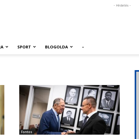
- Hirdetés -
RA
SPORT
BLOGOLDA
–
Fontos