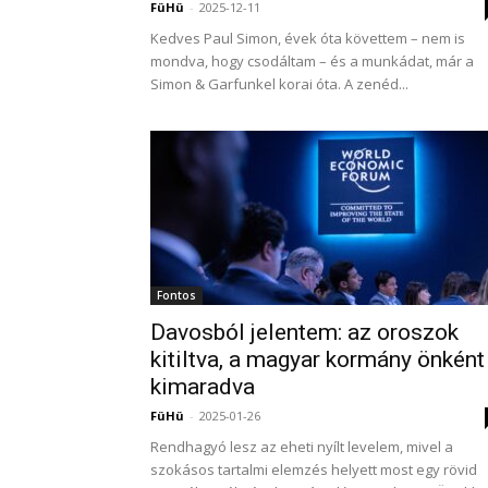
FüHü
-
2025-12-11
Kedves Paul Simon, évek óta követtem – nem is
mondva, hogy csodáltam – és a munkádat, már a
Simon & Garfunkel korai óta. A zenéd...
Fontos
Davosból jelentem: az oroszok
kitiltva, a magyar kormány önként
kimaradva
FüHü
-
2025-01-26
Rendhagyó lesz az eheti nyílt levelem, mivel a
szokásos tartalmi elemzés helyett most egy rövid