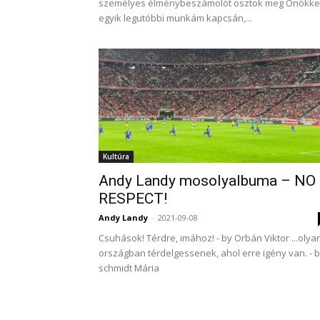
személyes élménybeszámolót osztok meg Önökke
egyik legutóbbi munkám kapcsán,...
Kultúra
Andy Landy mosolyalbuma – NO
RESPECT!
Andy Landy
-
2021-09-08
Csuhások! Térdre, imához! - by Orbán Viktor ...olya
országban térdelgessenek, ahol erre igény van. - 
schmidt Mária