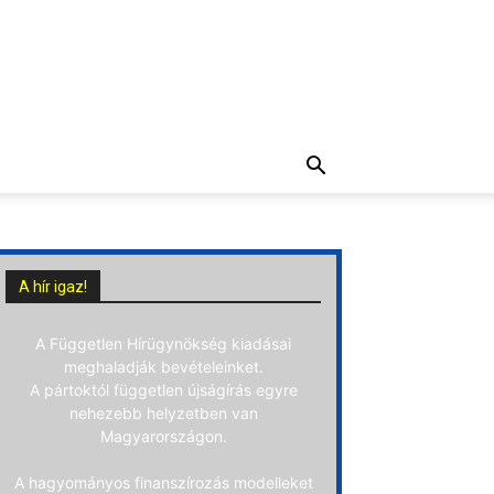
A hír igaz!
A Független Hírügynökség kiadásai
meghaladják bevételeinket.
A pártoktól független újságírás egyre
nehezebb helyzetben van
Magyarországon.
A hagyományos finanszírozás modelleket