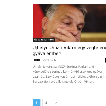
Gazdasági hírek
Ujhelyi: Orbán Viktor egy végtelen
gyáva ember!
FüHü
-
2019-05-12
Ujhelyi István, az MSZP Európai Parlamenti
képviselője szerint a kormányfő csak egy gyáva
szájhős. Szokásos vasárnapi nyílt levelében ezt írj
Egyszerűen gyávák vagytok! Orbán Viktor...
1
2