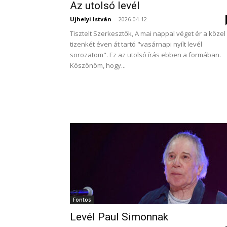
Az utolsó levél
Ujhelyi István
-
2026-04-12
Tisztelt Szerkesztők, A mai nappal véget ér a közel
tizenkét éven át tartó "vasárnapi nyílt levél
sorozatom". Ez az utolsó írás ebben a formában.
Köszönöm, hogy...
Fontos
Levél Paul Simonnak