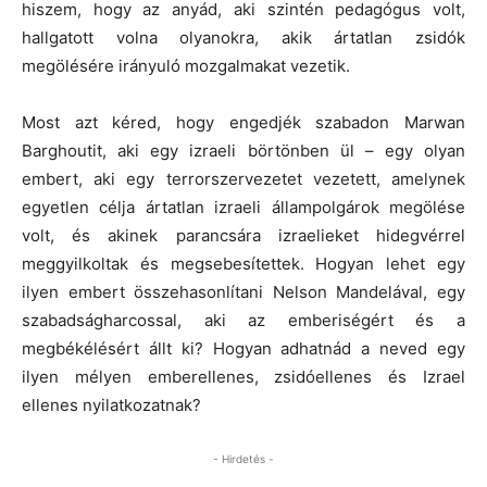
hiszem, hogy az anyád, aki szintén pedagógus volt,
hallgatott volna olyanokra, akik ártatlan zsidók
megölésére irányuló mozgalmakat vezetik.
Most azt kéred, hogy engedjék szabadon Marwan
Barghoutit, aki egy izraeli börtönben ül – egy olyan
embert, aki egy terrorszervezetet vezetett, amelynek
egyetlen célja ártatlan izraeli állampolgárok megölése
volt, és akinek parancsára izraelieket hidegvérrel
meggyilkoltak és megsebesítettek. Hogyan lehet egy
ilyen embert összehasonlítani Nelson Mandelával, egy
szabadságharcossal, aki az emberiségért és a
megbékélésért állt ki? Hogyan adhatnád a neved egy
ilyen mélyen emberellenes, zsidóellenes és Izrael
ellenes nyilatkozatnak?
- Hirdetés -