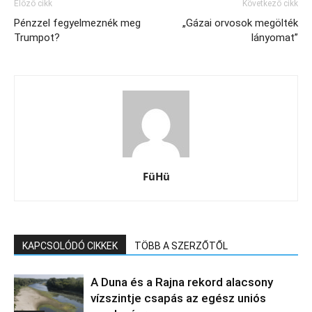
Előző cikk
Következő cikk
Pénzzel fegyelmeznék meg
„Gázai orvosok megölték
Trumpot?
lányomat”
FüHü
KAPCSOLÓDÓ CIKKEK
TÖBB A SZERZŐTŐL
A Duna és a Rajna rekord alacsony
vízszintje csapás az egész uniós