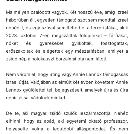
Ma mélyen csalódott vagyok. Két hosszú éve, amíg Izrael
háborúban áll, egyetlen támogató szót sem mondtál Izrael
népéért, és egy szóval sem ítélted el a terroristákat, akik
2023. október 7-én megszállták földjeinket – férfiakat,
nőket és gyerekeket gyilkoltak, fosztogattak,
erőszakoltak és elégettek egy mészárlásban, amilyet a
zsidó nép a holokauszt borzalmai óta nem látott.
Nem várom el, hogy Sting vagy Annie Lennox támogassák
Izrael útját. Valójában az elmúlt két évben követtem Annie
Lennox gyűlölettel teli bejegyzéseit, amelyek újra és újra
népirtással vádolnak minket.
De te, aki magyar zsidó szülők leszármazottja! Nehéz
elhinni, hogy az apád, aki egyetemi oktató professzor,
helyeselte volna a legutóbbi álláspontodat. És nem