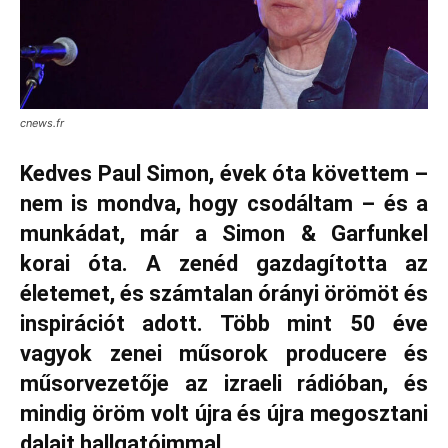
cnews.fr
Kedves Paul Simon, évek óta követtem –
nem is mondva, hogy csodáltam – és a
munkádat, már a Simon & Garfunkel
korai óta. A zenéd gazdagította az
életemet, és számtalan órányi örömöt és
inspirációt adott. Több mint 50 éve
vagyok zenei műsorok producere és
műsorvezetője az izraeli rádióban, és
mindig öröm volt újra és újra megosztani
dalait hallgatóimmal.