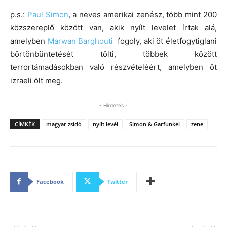
p.s.:
Paul Simon
, a neves amerikai zenész, több mint 200
közszereplő között van, akik nyílt levelet írtak alá,
amelyben
Marwan Barghouti
fogoly, aki öt életfogytiglani
börtönbüntetését tölti, többek között
terrortámadásokban való részvételéért, amelyben öt
izraeli ölt meg.
- Hirdetés -
CÍMKÉK
magyar zsidó
nyílt levél
Simon & Garfunkel
zene
Facebook
Twitter