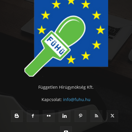
Független Hírügynökség Kft.
Kapcsolat:
info@fuhu.hu