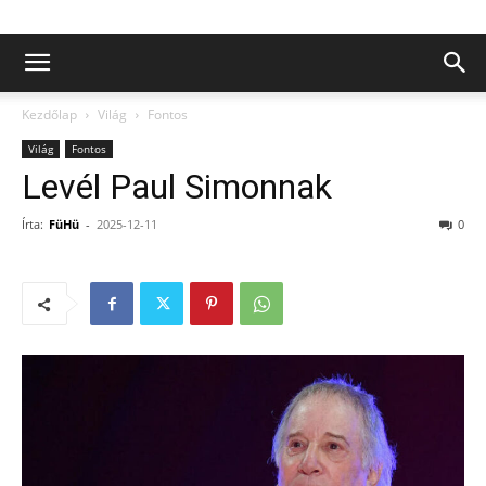
Kezdőlap
Világ
Fontos
Világ
Fontos
Levél Paul Simonnak
Írta:
FüHü
-
2025-12-11
0