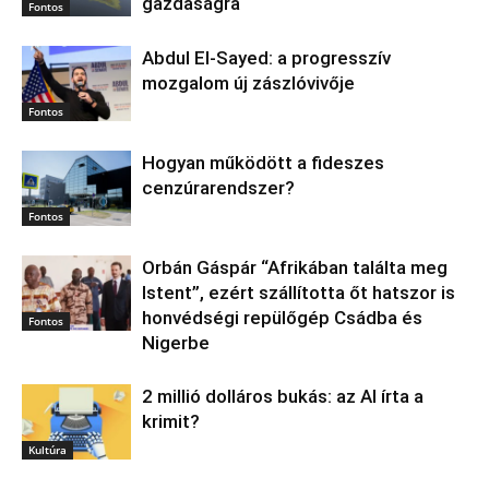
gazdaságra
Fontos
Abdul El‑Sayed: a progresszív
mozgalom új zászlóvivője
Fontos
Hogyan működött a fideszes
cenzúrarendszer?
Fontos
Orbán Gáspár “Afrikában találta meg
Istent”, ezért szállította őt hatszor is
honvédségi repülőgép Csádba és
Fontos
Nigerbe
2 millió dolláros bukás: az AI írta a
krimit?
Kultúra