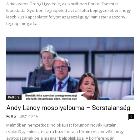
A titokzatos Ördög Ügyvédje, aki korábban Borkai Zsoltot is
lebuktatta Győrben, tegnapelőtt azt állította bejegyzésében, hogy
leszbikus kapcsolatot folytat az igazságügyi miniszter asszony,
tegnap megadta...
Kultúra
Andy Landy mosolyalbuma – Sorstalanság
FüHü
-
2021-10-16
0
Malmőben nemzetközi holokauszt fórumon Novák Katalin,
családügyi miniszter arra buzdította a fórum résztvevőit, hogy
avatkozzanak be a magyar belpolitikába. A konferencián