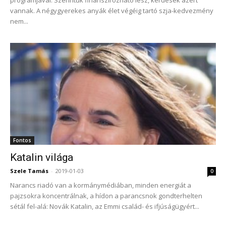
programjával. Szerintük finanszírozható lesz, kérdések azért
vannak. A négygyerekes anyák élet végéig tartó szja-kedvezmény
nem...
Fontos
Katalin világa
Szele Tamás
-
2019-01-03
0
Narancs riadó van a kormánymédiában, minden energiát a
pajzsokra koncentrálnak, a hídon a parancsnok gondterhelten
sétál fel-alá: Novák Katalin, az Emmi család- és ifjúságügyért...