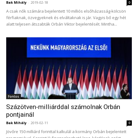
Bak Mihály
-
2019-02-18
0
A csak nők számára bejelentett 10 milliós elsőházasság-kölcsön
férfiaknak, özvegyeknek és elváltaknak is jár. Vagyis bő egy hét
alatt teljesen átszabták Orbán Viktor bejelentését. Mintha...
Fontos
Százötven-milliárddal számolnak Orbán
pontjainál
Bak Mihály
-
2019-02-11
0
Jövőre 150 milliárd forinttal kalkulál a kormány Orbán bejelentett