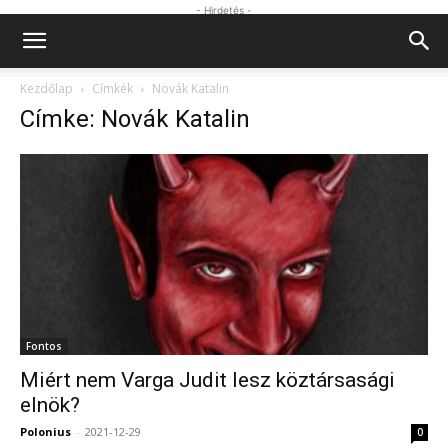
- Hirdetés -
Kezdőlap
Címkék
Novák Katalin
Címke: Novák Katalin
Fontos
Miért nem Varga Judit lesz köztársasági
elnök?
Polonius
-
2021-12-29
0