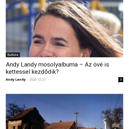
Kultúra
Andy Landy mosolyalbuma – Az övé is
kettessel kezdődik?
Andy Landy
-
2020-12-21
0