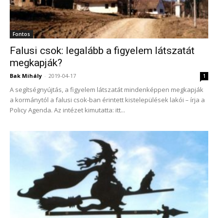
Fontos
Falusi csok: legalább a figyelem látszatát
megkapják?
Bak Mihály
-
2019-04-17
1
A segítségnyújtás, a figyelem látszatát mindenképpen megkapják
a kormánytól a falusi csok-ban érintett kistelepülések lakói – írja a
Policy Agenda. Az intézet kimutatta: itt...