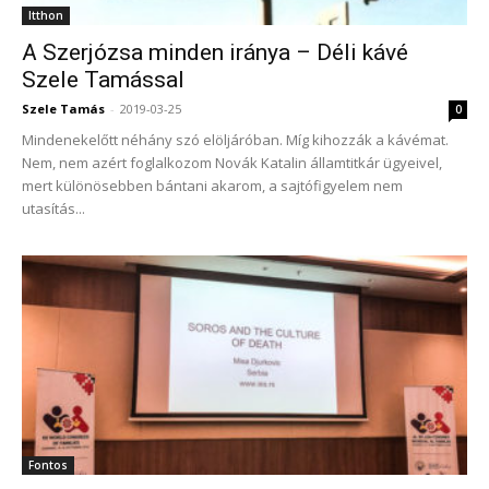
Itthon
A Szerjózsa minden iránya – Déli kávé
Szele Tamással
Szele Tamás
-
2019-03-25
0
Mindenekelőtt néhány szó elöljáróban. Míg kihozzák a kávémat.
Nem, nem azért foglalkozom Novák Katalin államtitkár ügyeivel,
mert különösebben bántani akarom, a sajtófigyelem nem
utasítás...
Fontos