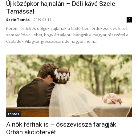
Új középkor hajnalán – Déli kávé Szele
Tamással
Szele Tamás
-
2019-03-14
0
Kérem, érdekes dolgok zajlanak a háttérben, érdekesek és kicsit
sem vidítóak. Lehet, hogy ártatlanul hangzik a magyar részvétel a
Családok Világkongresszusán, de nagyon nem...
Fontos
A nők férfiak is – összevissza faragják
Orbán akciótervét