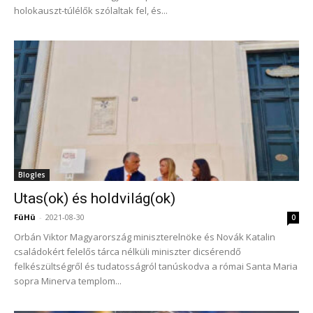
holokauszt-túlélők szólaltak fel, és...
Blogles
Utas(ok) és holdvilág(ok)
FüHü
-
2021-08-30
0
Orbán Viktor Magyarország miniszterelnöke és Novák Katalin
családokért felelős tárca nélküli miniszter dicsérendő
felkészültségről és tudatosságról tanúskodva a római Santa Maria
sopra Minerva templom...