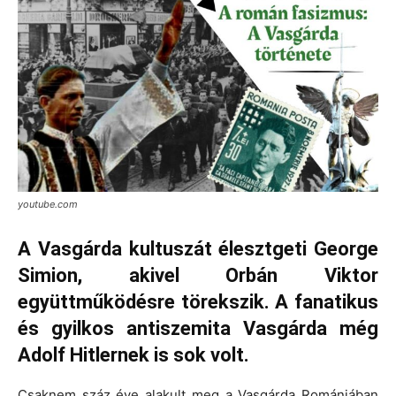
youtube.com
A Vasgárda kultuszát élesztgeti George
Simion, akivel Orbán Viktor
együttműködésre törekszik. A fanatikus
és gyilkos antiszemita Vasgárda még
Adolf Hitlernek is sok volt.
Csaknem száz éve alakult meg a Vasgárda Romániában