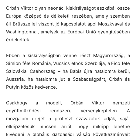
Orbán Viktor olyan neonáci kiskirályságot eszkábál össze
Európa középső és délkeleti részében, amely szemben
áll Brüsszellel viszont jó kapcsolatot ápol Moszkvával és
Washingtonnal, amelyek az Európai Unió gyengítésében
érdekeltek.
Ebben a kiskirályságban venne részt Magyarország, a
Simion féle Románia, Vucsics elnök Szerbiája, a Fico féle
Szlovákia, Csehország – ha Babis újra hatalomra kerül,
Ausztria, ha hatalomra jut a Szabadságpárt, Orbán és
Putyin közös kedvence.
Csakhogy a modell, Orbán Viktor nemzeti
együttműködési rendszere versenyképtelen. A
mozgalom erejét a proteszt szavazatok adják, saját
elképzelésük nincsen arról, hogy miképp lehetne
kivédeni a globális gazdasági válság következményeit