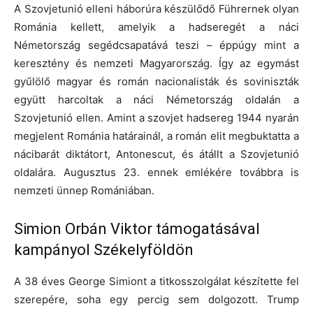
A Szovjetunió elleni háborúra készülődő Führernek olyan
Románia kellett, amelyik a hadseregét a náci
Németország segédcsapatává teszi – éppúgy mint a
keresztény és nemzeti Magyarország. Így az egymást
gyűlölő magyar és román nacionalisták és soviniszták
együtt harcoltak a náci Németország oldalán a
Szovjetunió ellen. Amint a szovjet hadsereg 1944 nyarán
megjelent Románia határainál, a román elit megbuktatta a
nácibarát diktátort, Antonescut, és átállt a Szovjetunió
oldalára. Augusztus 23. ennek emlékére továbbra is
nemzeti ünnep Romániában.
Simion Orbán Viktor támogatásával
kampányol Székelyföldön
A 38 éves George Simiont a titkosszolgálat készítette fel
szerepére, soha egy percig sem dolgozott. Trump