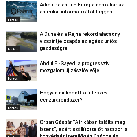
Adieu Palantir – Európa nem akar az
amerikai informatikától függeni
Fontos
A Duna és a Rajna rekord alacsony
vízszintje csapás az egész uniós
gazdaságra
Fontos
Abdul El‑Sayed: a progresszív
mozgalom új zászlóvivője
Fontos
Hogyan működött a fideszes
cenzúrarendszer?
Fontos
Orbán Gáspár “Afrikában találta meg
Istent”, ezért szállította őt hatszor is
honvédségi repülőgép Csádba és
Fontos