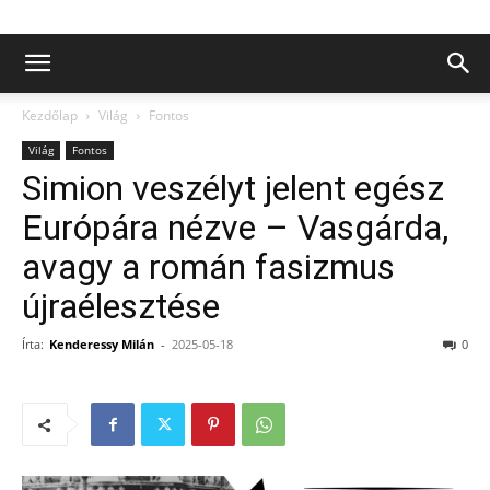
Kezdőlap
Világ
Fontos
Világ
Fontos
Simion veszélyt jelent egész
Európára nézve – Vasgárda,
avagy a román fasizmus
újraélesztése
Írta:
Kenderessy Milán
-
2025-05-18
0