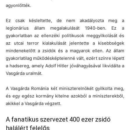
agyonlőtték.
Ez csak késleltette, de nem akadályozta meg a
legionárius állam megalakulását 1940-ben. Ez a
gyakorlatban az ellenzéki politikusok meggyilkolását és
az utcai terror kialakulását jelentette a kisebbségek
mindenekelőtt a zsidók és a magyarok ellen. Az állam
gyakorlatilag működésképtelenné vált, ezért színre lépett
a hadsereg, amely Adolf Hitler jóváhagyásával likvidálta a
Vasgárda uralmát.
A Vasgárda Románia két miniszterelnökét gyilkolta meg,
és egy egész kormány kitelne azokból a miniszterekből,
akikkel a Vasgárda végzett.
A fanatikus szervezet 400 ezer zsidó
halálért felelős