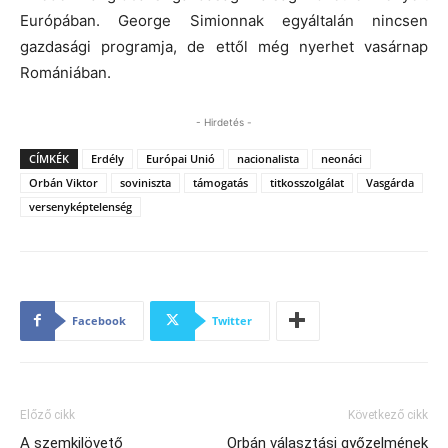
Európában. George Simionnak egyáltalán nincsen
gazdasági programja, de ettől még nyerhet vasárnap
Romániában.
- Hirdetés -
CÍMKÉK
Erdély
Európai Unió
nacionalista
neonáci
Orbán Viktor
soviniszta
támogatás
titkosszolgálat
Vasgárda
versenyképtelenség
Facebook
Twitter
Előző cikk
Következő cikk
A szemkilövető
Orbán választási győzelmének