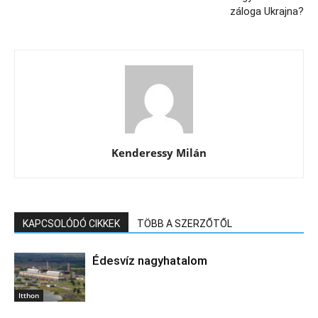
záloga Ukrajna?
Kenderessy Milán
KAPCSOLÓDÓ CIKKEK
TÖBB A SZERZŐTŐL
Édesvíz nagyhatalom
Itthon