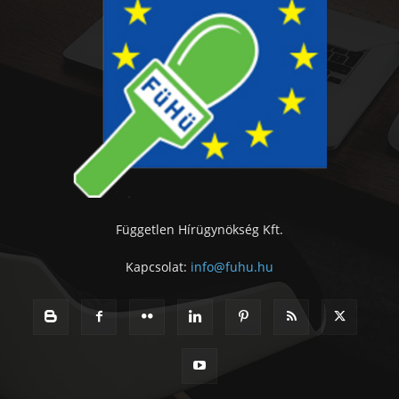
Független Hírügynökség Kft.
Kapcsolat:
info@fuhu.hu