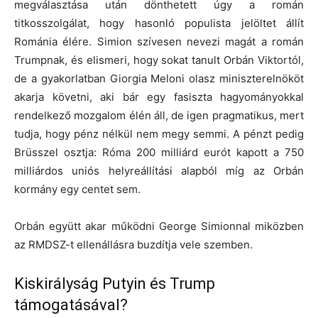
megválasztása után dönthetett úgy a román
titkosszolgálat, hogy hasonló populista jelöltet állít
Románia élére. Simion szívesen nevezi magát a román
Trumpnak, és elismeri, hogy sokat tanult Orbán Viktortól,
de a gyakorlatban Giorgia Meloni olasz miniszterelnököt
akarja követni, aki bár egy fasiszta hagyományokkal
rendelkező mozgalom élén áll, de igen pragmatikus, mert
tudja, hogy pénz nélkül nem megy semmi. A pénzt pedig
Brüsszel osztja: Róma 200 milliárd eurót kapott a 750
milliárdos uniós helyreállítási alapból míg az Orbán
kormány egy centet sem.
Orbán együtt akar működni George Simionnal miközben
az RMDSZ-t ellenállásra buzdítja vele szemben.
Kiskirályság Putyin és Trump
támogatásával?