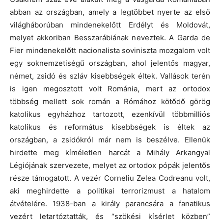
abban az országban, amely a legtöbbet nyerte az első
világháborúban mindenekelőtt Erdélyt és Moldovát,
melyet akkoriban Besszarábiának neveztek. A Garda de
Fier mindenekelőtt nacionalista soviniszta mozgalom volt
egy soknemzetiségű országban, ahol jelentős magyar,
német, zsidó és szláv kisebbségek éltek. Vallások terén
is igen megosztott volt Románia, mert az ortodox
többség mellett sok román a Rómához kötődő görög
katolikus egyházhoz tartozott, ezenkívül többmilliós
katolikus és református kisebbségek is éltek az
országban, a zsidókról már nem is beszélve. Ellenük
hirdette meg kíméletlen harcát a Mihály Arkangyal
Légiójának szervezete, melyet az ortodox pópák jelentős
része támogatott. A vezér Corneliu Zelea Codreanu volt,
aki meghirdette a politikai terrorizmust a hatalom
átvételére. 1938-ban a király parancsára a fanatikus
vezért letartóztatták, és “szökési kísérlet közben”