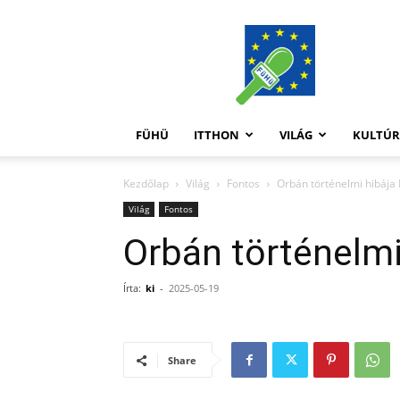
FüHü
FÜHÜ
ITTHON
VILÁG
KULTÚ
Kezdőlap
Világ
Fontos
Orbán történelmi hibáj
Világ
Fontos
Orbán történelm
Írta:
ki
-
2025-05-19
Share