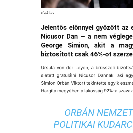
cluj24.ro
Jelentős előnnyel győzött az 
Nicusor Dan – a nem végleges
George Simion, akit a magy
biztosított csak 46%-ot szerze
Ursula von der Leyen, a brüsszeli bizott
sietett gratulálni Nicusor Dannak, aki e
Simion Orbán Viktort tekintette egyik es
Hargita megyében a lakosság 92%-a szavazo
ORBÁN NEMZET
POLITIKAI KUDARC