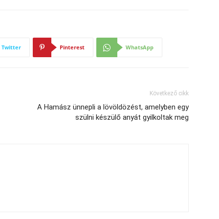
Twitter
Pinterest
WhatsApp
Következő cikk
A Hamász ünnepli a lövöldözést, amelyben egy
szülni készülő anyát gyilkoltak meg