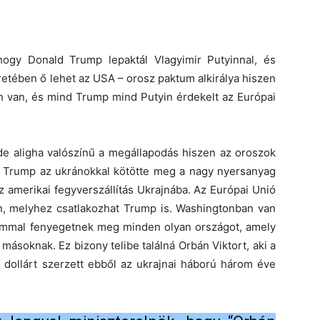
hogy Donald Trump lepaktál Vlagyimir Putyinnal, és
retében ő lehet az USA – orosz paktum alkirálya hiszen
 van, és mind Trump mind Putyin érdekelt az Európai
de aligha valószínű a megállapodás hiszen az oroszok
n. Trump az ukránokkal kötötte meg a nagy nyersanyag
 amerikai fegyverszállítás Ukrajnába. Az Európai Unió
en, melyhez csatlakozhat Trump is. Washingtonban van
ámmal fenyegetnek meg minden olyan országot, amely
másoknak. Ez bizony telibe találná Orbán Viktort, aki a
d dollárt szerzett ebből az ukrajnai háború három éve