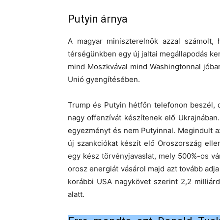
Putyin árnya
A magyar miniszterelnök azzal számolt, 
térségünkben egy új jaltai megállapodás ke
mind Moszkvával mind Washingtonnal jóban
Unió gyengítésében.
Trump és Putyin hétfőn telefonon beszél, 
nagy offenzívát készítenek elő Ukrajnába
egyezményt és nem Putyinnal. Megindult az
új szankciókat készít elő Oroszország ell
egy kész törvényjavaslat, mely 500%-os v
orosz energiát vásárol majd azt tovább adja 
korábbi USA nagykövet szerint 2,2 milliár
alatt.