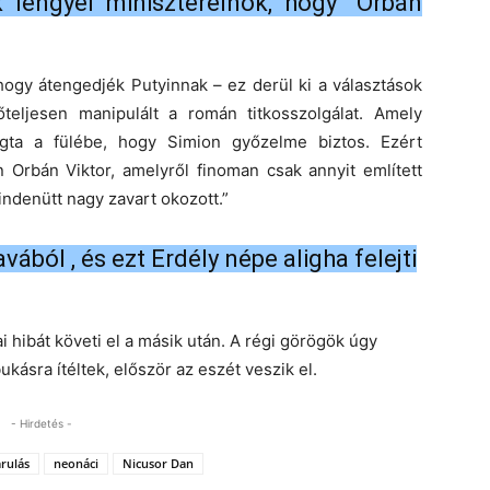
lengyel miniszterelnök, hogy “Orbán
ogy átengedjék Putyinnak – ez derül ki a választások
teljesen manipulált a román titkosszolgálat. Amely
súgta a fülébe, hogy Simion győzelme biztos. Ezért
 Orbán Viktor, amelyről finoman csak annyit említett
denütt nagy zavart okozott.”
vából , és ezt Erdély népe aligha felejti
ai hibát követi el a másik után. A régi görögök úgy
bukásra ítéltek, először az eszét veszik el.
- Hirdetés -
rulás
neonáci
Nicusor Dan