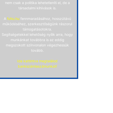
nem csak a politika lehetetleníti el, de a
társadalmi kihívások is.
A
fuhu.hu
fennmaradásához, hosszútávú
működéséhez, szerkesztőségünk rászorul
támogatásotokra.
Segítségetekkel lehetőség nyílik arra, hogy
munkánkat továbbra is az eddig
megszokott színvonalon végezhessük
tovább.
Ide kattintva megtalálod
bankszámlaszámunkat!