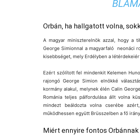
BLAM
Orbán, ha hallgatott volna, sokk
A magyar miniszterelnök azzal, hogy a ti
George Simionnal a magyarfaló neonáci ro
kisebbséget, mely Erdélyben a létérdekeiér
Ezért szólított fel mindenkit Kelemen Hu
rajongó George Simion elnökké választás
kormány alakul, melynek élén Calin Georges
Románia teljes pálfordulása állt volna k
mindezt beáldozta volna cserébe azért
működhessen együtt Brüsszelben a fő irány
Miért ennyire fontos Orbánnak