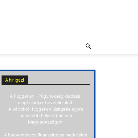
A hír igaz!
A Független Hírügynökség kiadásai
meghaladják bevételeinket.
A pártoktól független újságírás egyre
nehezebb helyzetben van
Magyarországon.
A hagyományos finanszírozás modelleket