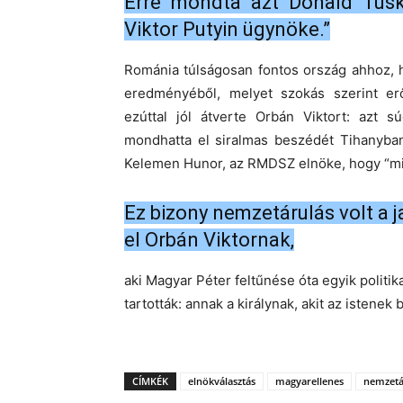
Erre mondta azt Donald Tusk 
Viktor Putyin ügynöke.”
Románia túlságosan fontos ország ahhoz, h
eredményéből, melyet szokás szerint erő
ezúttal jól átverte Orbán Viktort: azt 
mondhatta el siralmas beszédét Tihanyban
Kelemen Hunor, az RMDSZ elnöke, hogy “min
Ez bizony nemzetárulás volt a ja
el Orbán Viktornak,
aki Magyar Péter feltűnése óta egyik politik
tartották: annak a királynak, akit az istenek 
CÍMKÉK
elnökválasztás
magyarellenes
nemzetá