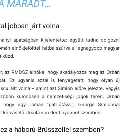
A MARADT…
al jobban járt volna
hanyi apátságban kijelentette: együtt tudna dolgozni
mán elnökjelölttel hátba szúrva a legnagyobb magyar
t küzd.
nor, az RMDSZ elnöke, hogy akadályozza meg az Orbán
át. Ez ugyanis azzal is fenyegetett, hogy olyan új
cu állt volna – amint azt Simion előre jelezte. Vagyis
üszöbön különösen a nemzetiségi jogok terén. Orbán
, hogy egy román “patriótával”, George Simionnal
t képviselő Ursula von der Leyennel szemben.
 ez a háború Brüsszellel szemben?