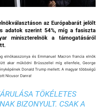
elnökválasztáson az Európabarát jelölt
 adatok szerint 54%, míg a fasiszta
ar miniszterelnök a támogatásáról
tt.
ság elnökasszonya és Emmanuel Macron francia elnök
gyütt akar működni Brüsszellel míg ellenfele, George
zményképének Donald Trump mellett. A magyar többségű
tt Nicusor Danra!
ÁRULÁSA TÖKÉLETES
NAK BIZONYULT. CSAK A