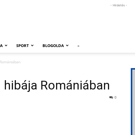
- Hirdetés -
RA
SPORT
BLOGOLDA
–
a Romániában
i hibája Romániában
0