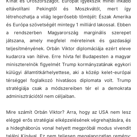
Kínát és Oroszországot. Európát igyekszik minél inkább
eltávolítani Pekingtől és Moszkvától, mert így
létrehozhatja a világ legerősebb tömbjét: Észak Amerika
és Európa szövetségét mintegy 1 milliárd lakossal. Ebben
a rendszerben Magyarország marginális szerepet
játszana, amely megfelel méreteinek és gazdasági
teljesítményének. Orbán Viktor diplomáciája ezért eleve
kudarcra van ítélve. Erre hívta fel Budapesten a magyar
miniszterelnök figyelmét Trump kormányzatának egykori
külügyi államtitkárhelyettese, aki a közép kelet-európai
térséggel foglalkozó hivatásos diplomata volt. Trump
stratégiája csak a módszereiben tér el a demokrata
adminisztrációtól nem céljaiban.
Mire számít Orbán Viktor? Arra, hogy az USA nem lesz
eléggé erős stratégiai elképzelésének végrehajtására, és
a hidegháborús vonal helyett megpróbál modus vivendit
találni Kínával. Ez nem teljesen megalapozatlan remény: