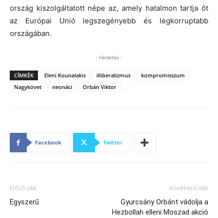
ország kiszolgáltatott népe az, amely hatalmon tartja őt
az Európai Unió legszegényebb és legkorruptabb
országában.
- Hirdetés -
CÍMKÉK
Eleni Kounalakis
illiberalizmus
kompromisszum
Nagykövet
neonáci
Orbán Viktor
Facebook
Twitter
Előző cikk
Következő cikk
Egyszerű
Gyurcsány Orbánt vádolja a
Hezbollah elleni Moszad akció