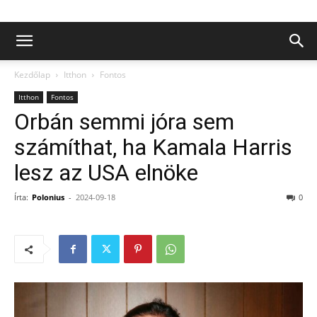
Kezdőlap
Itthon
Fontos
Itthon
Fontos
Orbán semmi jóra sem
számíthat, ha Kamala Harris
lesz az USA elnöke
Írta:
Polonius
-
2024-09-18
0