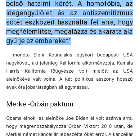
belső hatalmi körét. A homofóbia, az
idegengyűlölet és az antiszemitizmus
sötét eszközeit használta fel arra, hogy
megfélemlítse, megalázza és akarata alá
gyűrje az embereket”
– mondta Eleni Kounalakis egykori budapesti USA
nagykövet, aki jelenleg Kalifornia alkormányzója. Kamala
Harris Kalifornia főügyésze volt mielőtt az USA
alelnökévé vált volna. A két politikus asszony hosszú
évek óta jóbarátságban áll egymással.
Merkel-Orbán paktum
Obama elnök, és alelnöke Joe Biden el volt szánva arra,
hogy megrendszabályozza Orbán Viktort 2010 után, de
Merkel német kancellár lebeszélte őket erről. A kancellár