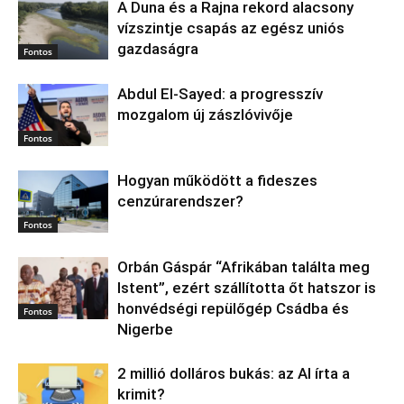
A Duna és a Rajna rekord alacsony
vízszintje csapás az egész uniós
gazdaságra
Fontos
Abdul El‑Sayed: a progresszív
mozgalom új zászlóvivője
Fontos
Hogyan működött a fideszes
cenzúrarendszer?
Fontos
Orbán Gáspár “Afrikában találta meg
Istent”, ezért szállította őt hatszor is
honvédségi repülőgép Csádba és
Fontos
Nigerbe
2 millió dolláros bukás: az AI írta a
krimit?