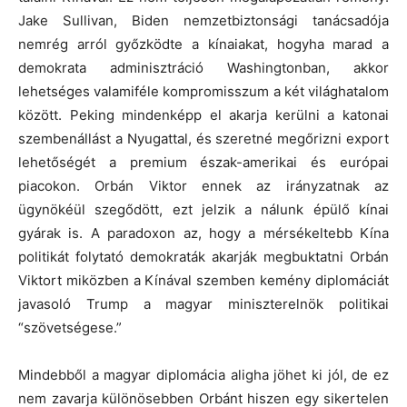
Jake Sullivan, Biden nemzetbiztonsági tanácsadója
nemrég arról győzködte a kínaiakat, hogyha marad a
demokrata adminisztráció Washingtonban, akkor
lehetséges valamiféle kompromisszum a két világhatalom
között. Peking mindenképp el akarja kerülni a katonai
szembenállást a Nyugattal, és szeretné megőrizni export
lehetőségét a premium észak-amerikai és európai
piacokon. Orbán Viktor ennek az irányzatnak az
ügynökéül szegődött, ezt jelzik a nálunk épülő kínai
gyárak is. A paradoxon az, hogy a mérsékeltebb Kína
politikát folytató demokraták akarják megbuktatni Orbán
Viktort miközben a Kínával szemben kemény diplomáciát
javasoló Trump a magyar miniszterelnök politikai
“szövetségese.”
Mindebből a magyar diplomácia aligha jöhet ki jól, de ez
nem zavarja különösebben Orbánt hiszen egy sikertelen