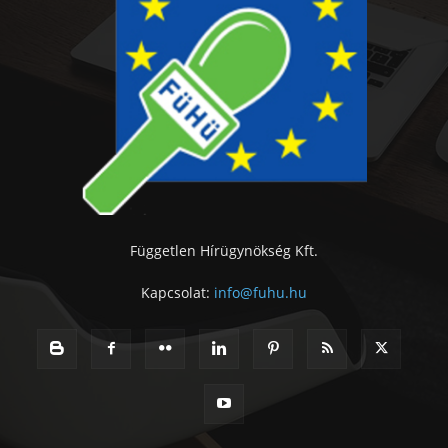
Független Hírügynökség Kft.
Kapcsolat:
info@fuhu.hu