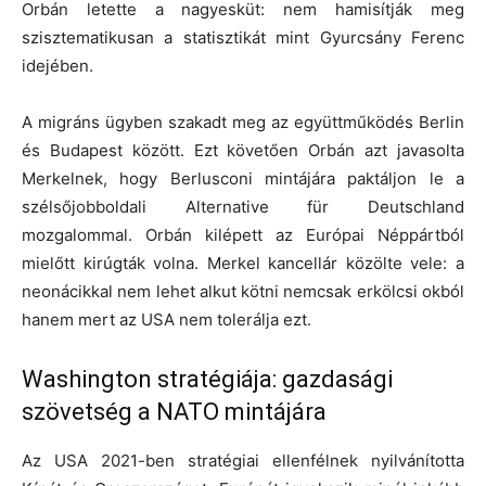
Orbán letette a nagyesküt: nem hamisítják meg
szisztematikusan a statisztikát mint Gyurcsány Ferenc
idejében.
A migráns ügyben szakadt meg az együttműködés Berlin
és Budapest között. Ezt követően Orbán azt javasolta
Merkelnek, hogy Berlusconi mintájára paktáljon le a
szélsőjobboldali Alternative für Deutschland
mozgalommal. Orbán kilépett az Európai Néppártból
mielőtt kirúgták volna. Merkel kancellár közölte vele: a
neonácikkal nem lehet alkut kötni nemcsak erkölcsi okból
hanem mert az USA nem tolerálja ezt.
Washington stratégiája: gazdasági
szövetség a NATO mintájára
Az USA 2021-ben stratégiai ellenfélnek nyilvánította