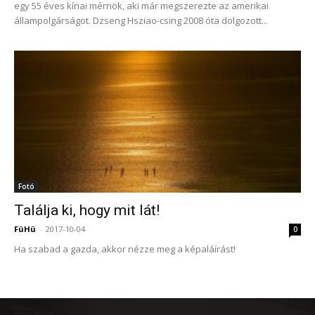
egy 55 éves kínai mérnök, aki már megszerezte az amerikai
állampolgárságot. Dzseng Hsziao-csing 2008 óta dolgozott...
Fotó
Találja ki, hogy mit lát!
FüHü
-
2017-10-04
0
Ha szabad a gazda, akkor nézze meg a képaláírást!