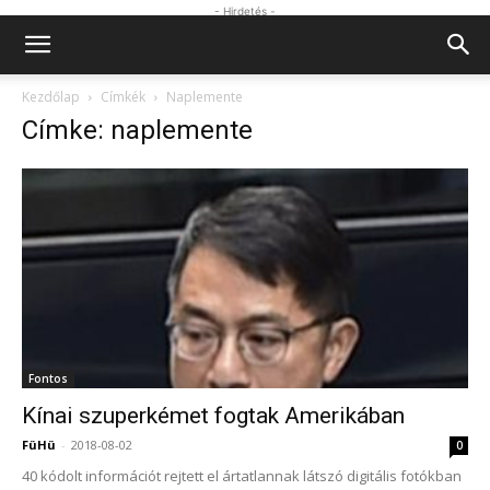
- Hirdetés -
Kezdőlap
Címkék
Naplemente
Címke: naplemente
Fontos
Kínai szuperkémet fogtak Amerikában
FüHü
-
2018-08-02
0
40 kódolt információt rejtett el ártatlannak látszó digitális fotókban