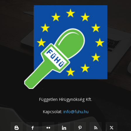
Független Hírügynökség Kft.
Kapcsolat:
info@fuhu.hu