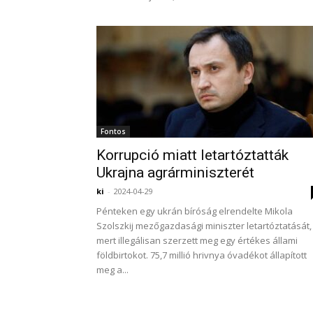
Fontos
Korrupció miatt letartóztatták
Ukrajna agrárminiszterét
ki
-
2024-04-29
Pénteken egy ukrán bíróság elrendelte Mikola
Szolszkij mezőgazdasági miniszter letartóztatását,
mert illegálisan szerzett meg egy értékes állami
földbirtokot. 75,7 millió hrivnya óvadékot állapított
meg a...