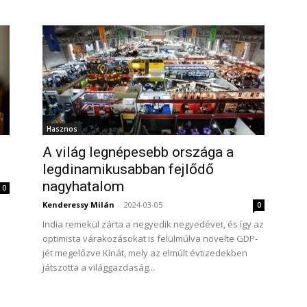
Hasznos
A világ legnépesebb országa a
legdinamikusabban fejlődő
nagyhatalom
0
Kenderessy Milán
-
2024-03-05
0
India remekül zárta a negyedik negyedévet, és így az
optimista várakozásokat is felülmúlva növelte GDP-
jét megelőzve Kínát, mely az elmúlt évtizedekben
játszotta a világgazdaság...