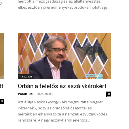
mert ott a mezőgazdaság és az állattenyésztés
gy
elképesztően jó eredményeket produkál holott egy...
Hasznos
tt
Orbán a felelős az aszálykárokért
Polonius
-
2024-10-03
0
0
Azt állítja Raskó György - aki megmutatta Magyar
Péternek -, hogy az öntözőhálózatot teljes
mértékben elhanyagolta a nemzeti együttműködés
rendszere. A nagy aszálykárok jelentős...