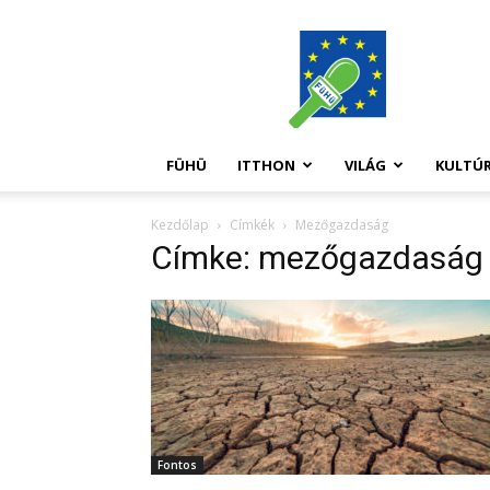
FüHü
FÜHÜ
ITTHON
VILÁG
KULTÚ
Kezdőlap
Címkék
Mezőgazdaság
Címke: mezőgazdaság
Fontos