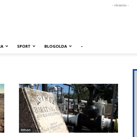
- Hirdetés -
RA
SPORT
BLOGOLDA
–
Itthon