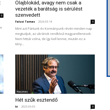
:
Olajblokád, avagy nem csak a
.
vezeték a barátság is sérülést
szenvedett
0
Falusi Tamas
-
2026-03-14
0
em
Mint azt Pártunk és Kormányunk révén minden nap
megtudjuk, az ukránok rendkívül magyarellenesek.
Nem hittük volna, de így kell lennie, miután ez a
tény...
Hasznos
Hét szűk esztendő
ki
-
2025-05-05
0