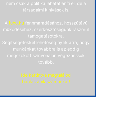
nem csak a politika lehetetleníti el, de a
társadalmi kihívások is.
A
fuhu.hu
fennmaradásához, hosszútávú
működéséhez, szerkesztőségünk rászorul
támogatásotokra.
Segítségetekkel lehetőség nyílik arra, hogy
munkánkat továbbra is az eddig
megszokott színvonalon végezhessük
tovább.
Ide kattintva megtalálod
bankszámlaszámunkat!