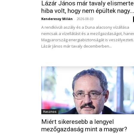
Lázár János már tavaly elismerte
hiba volt, hogy nem épültek nagy..
Kenderessy Milán
-
2026-08-03
A rendkívüli aszály és a Duna alacsony vízállása
nemcsak a vízellátást és a mezőgazdaságot, han
Magyarország energiabiztonságát is veszélyezteti.
Lázár János már tavaly decemberben...
Hasznos
Miért sikeresebb a lengyel
mezőgazdaság mint a magyar?