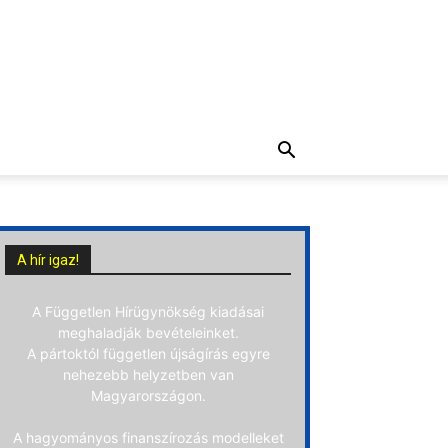
A hír igaz!
A Független Hírügynökség kiadásai
meghaladják bevételeinket.
A pártoktól független újságírás egyre
nehezebb helyzetben van
Magyarországon.
A hagyományos finanszírozás modelleket