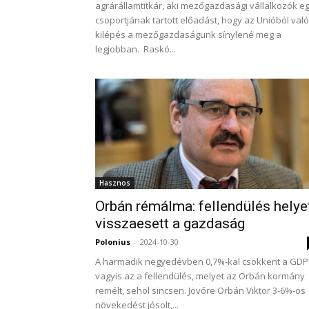
agrárállamtitkár, aki mezőgazdasági vállalkozók e
csoportjának tartott előadást, hogy az Unióból való
kilépés a mezőgazdaságunk sínylené meg a
legjobban. Raskó...
Hasznos
Orbán rémálma: fellendülés helye
visszaesett a gazdaság
Polonius
-
2024-10-30
A harmadik negyedévben 0,7%-kal csökkent a GDP
vagyis az a fellendülés, melyet az Orbán kormány
remélt, sehol sincsen. Jövőre Orbán Viktor 3-6%-os
növekedést jósolt,...