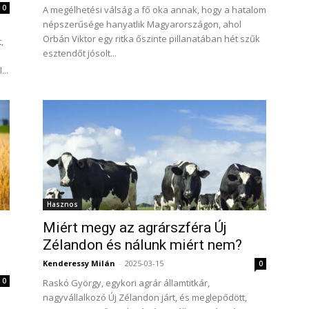
0
A megélhetési válság a fő oka annak, hogy a hatalom
népszerűsége hanyatlik Magyarországon, ahol
Orbán Viktor egy ritka őszinte pillanatában hét szűk
,
esztendőt jósolt...
a
..
Hasznos
Miért megy az agrárszféra Új
Zélandon és nálunk miért nem?
Kenderessy Milán
-
2025-03-15
0
0
Raskó György, egykori agrár államtitkár,
nagyvállalkozó Új Zélandon járt, és meglepődött,