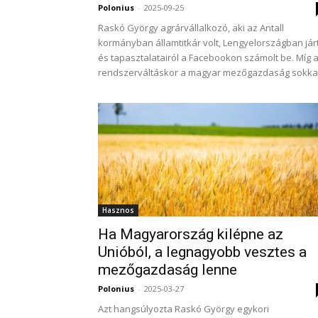
Polonius
-
2025-09-25
Raskó György agrárvállalkozó, aki az Antall
kormányban államtitkár volt, Lengyelországban járt
és tapasztalatairól a Facebookon számolt be. Míg 
rendszerváltáskor a magyar mezőgazdaság sokkal.
Hasznos
Ha Magyarország kilépne az
Unióból, a legnagyobb vesztes a
mezőgazdaság lenne
Polonius
-
2025-03-27
Azt hangsúlyozta Raskó György egykori