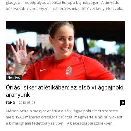
glasgow-i fedettpályás atlétikai Európa-bajnokságon. A címvédő
békéscsabai versenyző - aki sérülés miatt fél évet kénytelen volt...
Nem foci
Óriási siker atlétikában: az első világbajnoki
aranyunk
FüHü
-
2018-03-03
0
Márton Anita a magyar atlétika első világbajnoki címét szerezte
meg: 19,62 méteres országos csúccsal megnyerte a női súlylökést
a birminghami fedettpályás vb-n. A békéscsabai színekben...