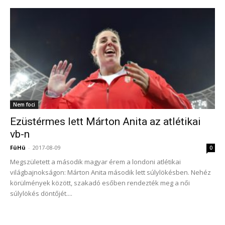
Nem foci
Ezüstérmes lett Márton Anita az atlétikai
vb-n
FüHü
-
2017-08-09
0
Megszületett a második magyar érem a londoni atlétikai
világbajnokságon: Márton Anita második lett súlylökésben. Nehéz
körülmények között, szakadó esőben rendezték meg a női
súlylökés döntőjét....