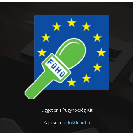
Független Hírügynökség Kft.
Kapcsolat:
info@fuhu.hu