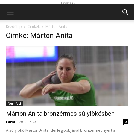
- Hirdetés -
Kezdőlap
Címkék
Márton Anita
Címke: Márton Anita
Nem foci
Márton Anita bronzérmes súlylökésben
FüHü
-
2019-03-03
0
A súlylökő Márton Anita idei legjobbjával bronzérmet nyert a