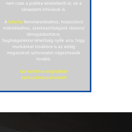
nem csak a politika lehetetleníti el, de a
társadalmi kihívások is.
A
fuhu.hu
fennmaradásához, hosszútávú
működéséhez, szerkesztőségünk rászorul
támogatásotokra.
Segítségetekkel lehetőség nyílik arra, hogy
munkánkat továbbra is az eddig
megszokott színvonalon végezhessük
tovább.
Ide kattintva megtalálod
bankszámlaszámunkat!