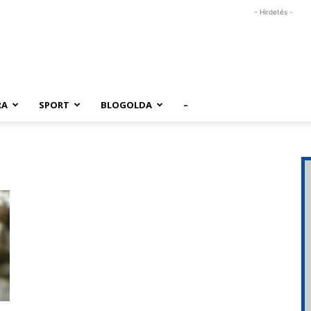
- Hirdetés -
RA
SPORT
BLOGOLDA
–