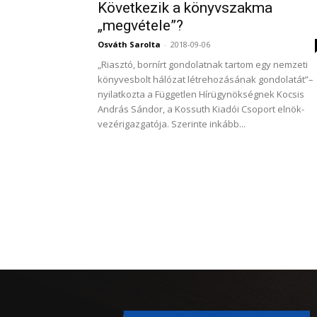
Következik a könyvszakma
„megvétele”?
Osváth Sarolta
-
2018-09-06
„Riasztó, bornírt gondolatnak tartom egy nemzeti
könyvesbolt hálózat létrehozásának gondolatát”–
nyilatkozta a Független Hírügynökségnek Kocsis
András Sándor, a Kossuth Kiadói Csoport elnök-
vezérigazgatója. Szerinte inkább...