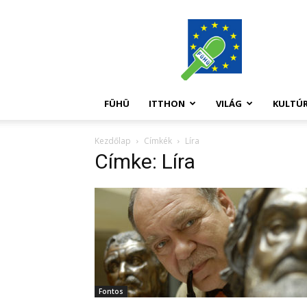
FüHü
FÜHÜ
ITTHON
VILÁG
KULTÚ
Kezdőlap
Címkék
Líra
Címke: Líra
Fontos