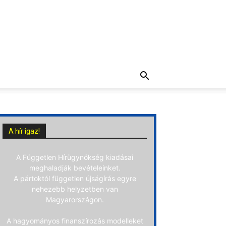
A hír igaz!
A Független Hírügynökség kiadásai
meghaladják bevételeinket.
A pártoktól független újságírás egyre
nehezebb helyzetben van
Magyarországon.
A hagyományos finanszírozás modelleket