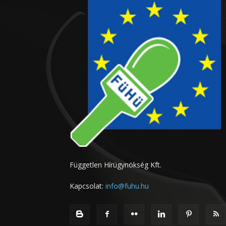
Független Hírügynökség Kft.
Kapcsolat:
info@fuhu.hu