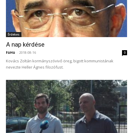
Érdekes
A nap kérdése
FüHü
-
2018-08-16
0
Kovács Zoltán kormányszóvivő öreg, bigott kommunistának
nevezte Heller Ágnes filozófust.