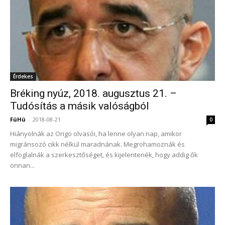
Érdekes
Bréking nyúz, 2018. augusztus 21. –
Tudósítás a másik valóságból
FüHü
-
2018-08-21
0
Hiányolnák az Origo olvasói, ha lenne olyan nap, amikor
migránsozó cikk nélkül maradnának. Megrohamoznák és
elfoglalnák a szerkesztőséget, és kijelentenék, hogy addig ők
onnan...