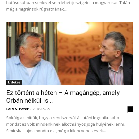
hatásosabban senkivel sem lehet ijesztgetni a magyarokat. Talán
még a migránsok rúghatnának...
Érdekes
Ez történt a héten – A magángép, amely
Orbán nélkül is...
Föld S. Péter
-
2018-09-29
0
Sokáig azt hittük, hogy a rendszerváltás utáni legcinikusabb
mondat ez volt: mindenkinek alkotmányos joga hülyének lenni.
Simicska Lajos mondta ezt, még a kilencvenes évek...