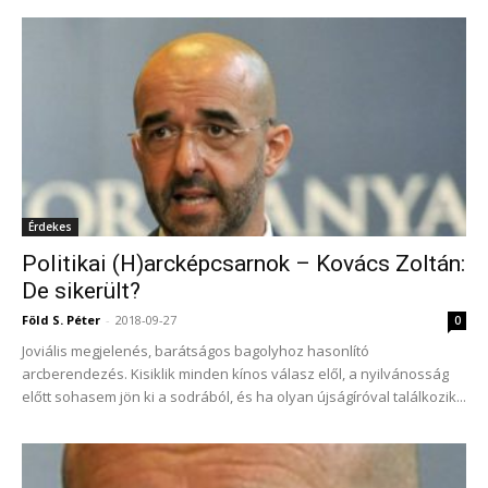
Érdekes
Politikai (H)arcképcsarnok – Kovács Zoltán:
De sikerült?
Föld S. Péter
-
2018-09-27
0
Joviális megjelenés, barátságos bagolyhoz hasonlító
arcberendezés. Kisiklik minden kínos válasz elől, a nyilvánosság
előtt sohasem jön ki a sodrából, és ha olyan újságíróval találkozik...