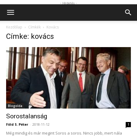
- Hirdetés -
Kezdőlap
Címkék
Kovács
Címke: kovács
Blogolda
Sorostalanság
Föld S. Péter
-
2018-11-12
1
Még mindig és már megint Soros a soros. Nincs jobb, mert nála