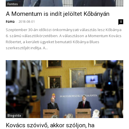
Fontos
A Momentum is indít jelöltet Kőbányán
FüHü
-
2018-08-01
0
Szeptember 30-án időközi önkormányzati választás lesz Kőbánya
6. számú választókörzetében. A választáson a Momentum Kovács
Róbertet, a kerületi ügyeket bemutató Kőbánya Blues
szerkesztőjét indítja. A...
Blogolda
Kovács szóvivő, akkor szóljon, ha