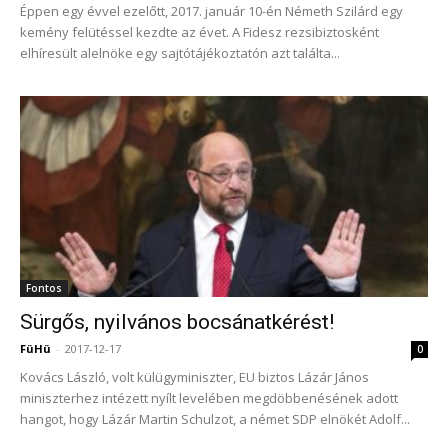
Éppen egy évvel ezelőtt, 2017. január 10-én Németh Szilárd egy
kemény felütéssel kezdte az évet. A Fidesz rezsibiztosként
elhíresült alelnöke egy sajtótájékoztatón azt találta...
Fontos
Sürgős, nyilvános bocsánatkérést!
FüHü
-
2017-12-17
0
Kovács László, volt külügyminiszter, EU biztos Lázár János
miniszterhez intézett nyílt levelében megdöbbenésének adott
hangot, hogy Lázár Martin Schulzot, a német SDP elnökét Adolf...