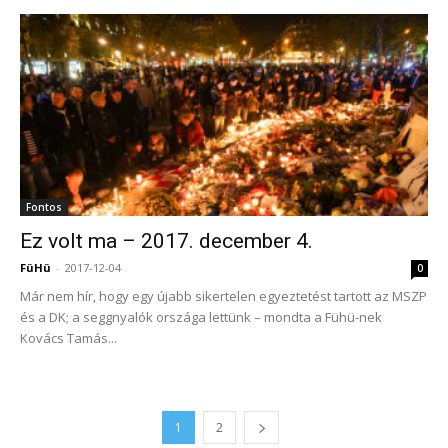
Fontos
Ez volt ma – 2017. december 4.
FüHü
-
2017-12-04
0
Már nem hír, hogy egy újabb sikertelen egyeztetést tartott az MSZP
és a DK; a seggnyalók országa lettünk – mondta a Fühü-nek
Kovács Tamás...
1
2