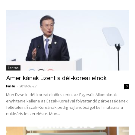
Fontos
Amerikának üzent a dél-koreai elnök
FüHü
-
2018-02-27
0
Mun Dzse In dél-koreai elnök szerint az Egyesült Államoknak
enyhítenie kellene az Észak-Koreával folytatandó párbeszédének
feltételein, Észak-Koreának pedig hajlandóságot kell mutatnia a
nukleáris leszerelésre. Mun...