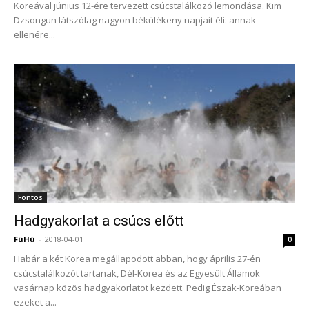
Koreával június 12-ére tervezett csúcstalálkozó lemondása. Kim
Dzsongun látszólag nagyon békülékeny napjait éli: annak
ellenére...
Fontos
Hadgyakorlat a csúcs előtt
FüHü
-
2018-04-01
0
Habár a két Korea megállapodott abban, hogy április 27-én
csúcstalálkozót tartanak, Dél-Korea és az Egyesült Államok
vasárnap közös hadgyakorlatot kezdett. Pedig Észak-Koreában
ezeket a...