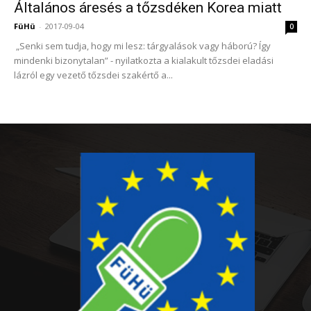
Általános áresés a tőzsdéken Korea miatt
FüHü
-
2017-09-04
0
„Senki sem tudja, hogy mi lesz: tárgyalások vagy háború? Így
mindenki bizonytalan” - nyilatkozta a kialakult tőzsdei eladási
lázról egy vezető tőzsdei szakértő a...