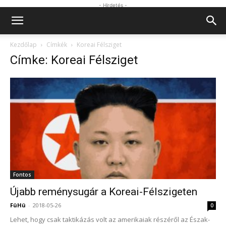
- Hirdetés -
Kezdőlap
Címkék
Koreai Félsziget
Címke: Koreai Félsziget
Fontos
Újabb reménysugár a Koreai-Félszigeten
FüHü
-
2018-05-26
0
Lehet, hogy csak taktikázás volt az amerikaiak részéről az Észak-