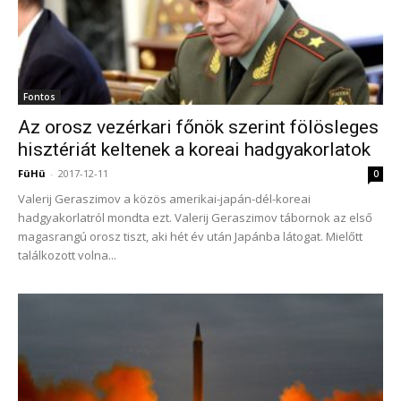
Fontos
Az orosz vezérkari főnök szerint fölösleges
hisztériát keltenek a koreai hadgyakorlatok
FüHü
-
2017-12-11
0
Valerij Geraszimov a közös amerikai-japán-dél-koreai
hadgyakorlatról mondta ezt. Valerij Geraszimov tábornok az első
magasrangú orosz tiszt, aki hét év után Japánba látogat. Mielőtt
találkozott volna...