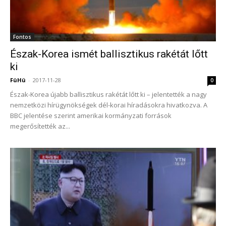
Fontos
Észak-Korea ismét ballisztikus rakétát lőtt
ki
FüHü
-
2017-11-28
0
Észak-Korea újabb ballisztikus rakétát lőtt ki – jelentették a nagy
nemzetközi hírügynökségek dél-korai híradásokra hivatkozva. A
BBC jelentése szerint amerikai kormányzati források
megerősítették az...