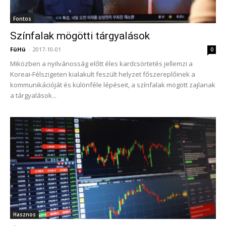
Fontos
Színfalak mögötti tárgyalások
FüHü
-
2017-10-01
0
Miközben a nyilvánosság előtt éles kardcsörtetés jellemzi a
Koreai-Félszigeten kialakult feszült helyzet főszereplőinek a
kommunikációját és különféle lépéseit, a színfalak mögött zajlanak
a tárgyalások...
Hasznos