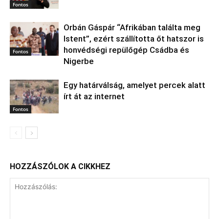
Fontos
Orbán Gáspár “Afrikában találta meg
Istent”, ezért szállította őt hatszor is
honvédségi repülőgép Csádba és
Fontos
Nigerbe
Egy határválság, amelyet percek alatt
írt át az internet
Fontos
HOZZÁSZÓLOK A CIKKHEZ