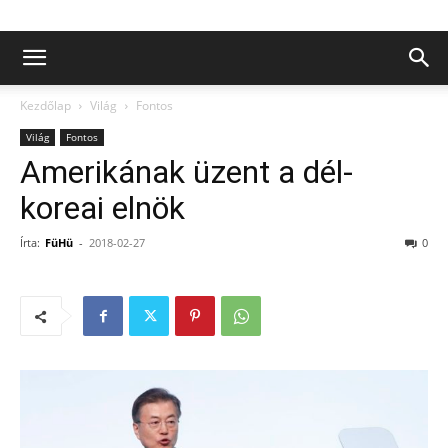
Kezdőlap
Világ
Fontos
Világ
Fontos
Amerikának üzent a dél-
koreai elnök
Írta:
FüHü
-
2018-02-27
0