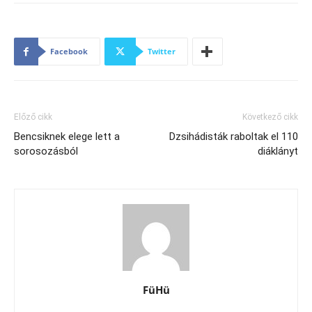
Facebook
Twitter
Előző cikk
Következő cikk
Bencsiknek elege lett a
Dzsihádisták raboltak el 110
sorosozásból
diáklányt
FüHü