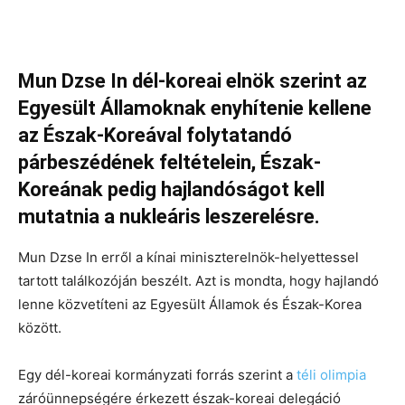
Mun Dzse In dél-koreai elnök szerint az
Egyesült Államoknak enyhítenie kellene
az Észak-Koreával folytatandó
párbeszédének feltételein, Észak-
Koreának pedig hajlandóságot kell
mutatnia a nukleáris leszerelésre.
Mun Dzse In erről a kínai miniszterelnök-helyettessel
tartott találkozóján beszélt. Azt is mondta, hogy hajlandó
lenne közvetíteni az Egyesült Államok és Észak-Korea
között.
Egy dél-koreai kormányzati forrás szerint a
téli olimpia
záróünnepségére érkezett észak-koreai delegáció