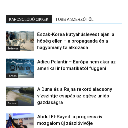
KAPCSOLÓDÓ CIKKEK
TÖBB A SZERZŐTŐL
Észak‑Korea kutyahúslevest ajánl a
hőség ellen – a propaganda és a
hagyomány találkozása
Érdekes
Adieu Palantir – Európa nem akar az
amerikai informatikától függeni
Fontos
A Duna és a Rajna rekord alacsony
vízszintje csapás az egész uniós
gazdaságra
Fontos
Abdul El‑Sayed: a progresszív
mozgalom új zászlóvivője