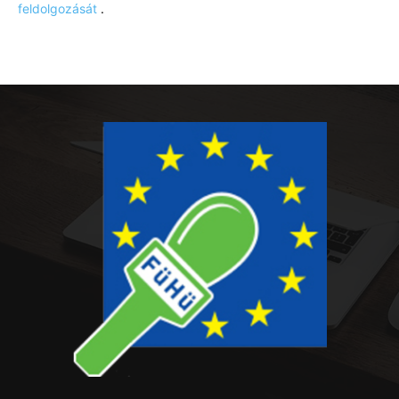
feldolgozását
.