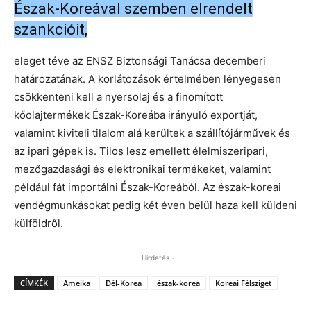
Észak-Koreával szemben elrendelt
szankcióit,
eleget téve az ENSZ Biztonsági Tanácsa decemberi
határozatának. A korlátozások értelmében lényegesen
csökkenteni kell a nyersolaj és a finomított
kőolajtermékek Észak-Koreába irányuló exportját,
valamint kiviteli tilalom alá kerültek a szállítójárművek és
az ipari gépek is. Tilos lesz emellett élelmiszeripari,
mezőgazdasági és elektronikai termékeket, valamint
például fát importálni Észak-Koreából. Az észak-koreai
vendégmunkásokat pedig két éven belül haza kell küldeni
külföldről.
- Hirdetés -
CÍMKÉK
Ameika
Dél-Korea
észak-korea
Koreai Félsziget