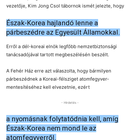
vezetője, Kim Jong Csol tábornok ismét jelezte, hogy
Észak-Korea hajlandó lenne a
párbeszédre az Egyesült Államokkal.
Erről a dél-koreai elnök legfőbb nemzetbiztonsági
tanácsadójával tartott megbeszélésén beszélt.
A Fehér Ház erre azt válaszolta, hogy bármilyen
párbeszédnek a Koreai-félsziget atomfegyver-
mentesítéséhez kell elvezetnie, ezért
- Hirdetés -
a nyomásnak folytatódnia kell, amíg
Észak-Korea nem mond le az
atomfegyverről.