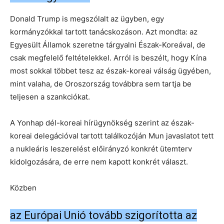
Donald Trump is megszólalt az ügyben, egy
kormányzókkal tartott tanácskozáson. Azt mondta: az
Egyesült Államok szeretne tárgyalni Észak-Koreával, de
csak megfelelő feltételekkel. Arról is beszélt, hogy Kína
most sokkal többet tesz az észak-koreai válság ügyében,
mint valaha, de Oroszország továbbra sem tartja be
teljesen a szankciókat.
A Yonhap dél-koreai hírügynökség szerint az észak-
koreai delegációval tartott találkozóján Mun javaslatot tett
a nukleáris leszerelést előirányzó konkrét ütemterv
kidolgozására, de erre nem kapott konkrét választ.
Közben
az Európai Unió tovább szigorította az