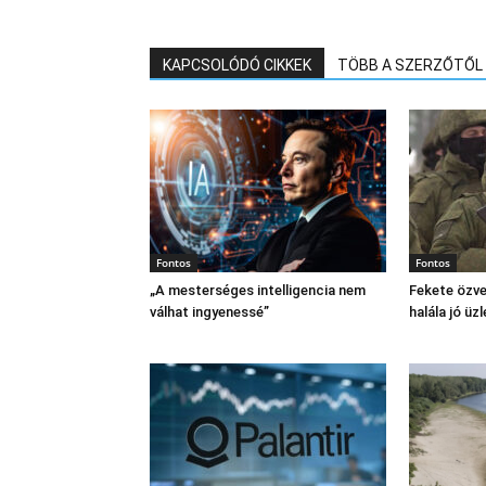
KAPCSOLÓDÓ CIKKEK
TÖBB A SZERZŐTŐL
Fontos
Fontos
„A mesterséges intelligencia nem
Fekete özve
válhat ingyenessé”
halála jó üzl