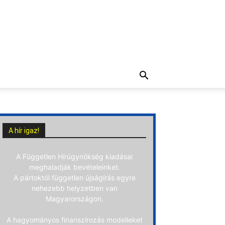
A hír igaz!
A Független Hírügynökség kiadásai
meghaladják bevételeinket.
A pártoktól független újságírás egyre
nehezebb helyzetben van
Magyarországon.
A hagyományos finanszírozás modelleket