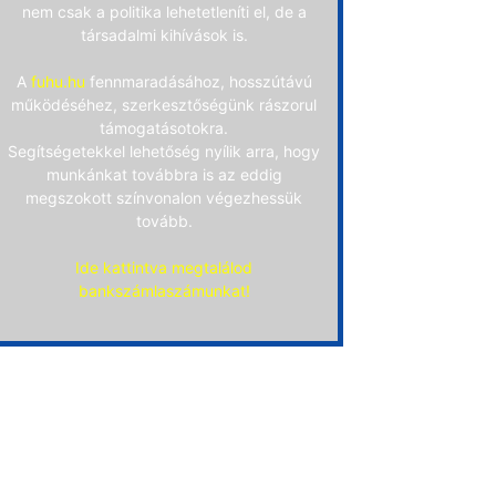
nem csak a politika lehetetleníti el, de a
társadalmi kihívások is.
A
fuhu.hu
fennmaradásához, hosszútávú
működéséhez, szerkesztőségünk rászorul
támogatásotokra.
Segítségetekkel lehetőség nyílik arra, hogy
munkánkat továbbra is az eddig
megszokott színvonalon végezhessük
tovább.
Ide kattintva megtalálod
bankszámlaszámunkat!