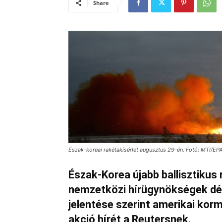
Share
Észak-koreai rakétakísérlet augusztus 29-én. Fotó: MTI/E
Észak-Korea újabb ballisztikus r
nemzetközi hírügynökségek dél
jelentése szerint amerikai kor
akció hírét a Reutersnek.