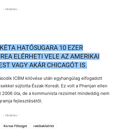
- Hirdetés -
AKÉTA HATÓSUGARA 10 EZER
REA ELÉRHETI VELE AZ AMERIKAI
ST VAGY AKÁR CHICAGÓT IS.
ásodik ICBM kilövése után egyhangúlag elfogadott
sekkel sújtotta Észak-Koreát. Ez volt a Phenjan ellen
zat 2006 óta, de a kommunista rezsimet mindeddig nem
gramja fejlesztésétől.
- Hirdetés -
Koreai Félsziget
rakétakísérlet