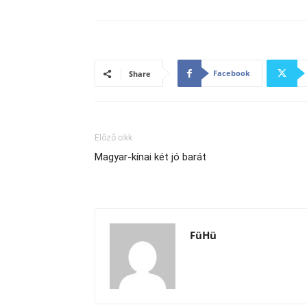
Facebook
Share
Előző cikk
Magyar-kínai két jó barát
FüHü