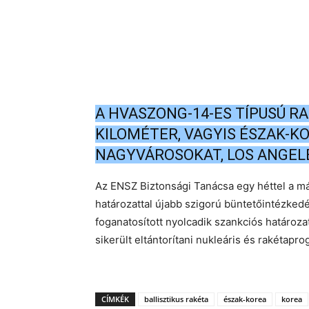
A HVASZONG-14-ES TÍPUSÚ R
KILOMÉTER, VAGYIS ÉSZAK-KO
NAGYVÁROSOKAT, LOS ANGELE
Az ENSZ Biztonsági Tanácsa egy héttel a m
határozattal újabb szigorú büntetőintézkedé
foganatosított nyolcadik szankciós határo
sikerült eltántorítani nukleáris és rakétapro
CÍMKÉK
ballisztikus rakéta
észak-korea
korea