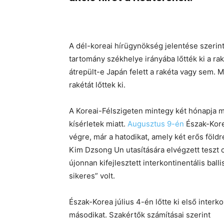
A dél-koreai hírügynökség jelentése szerin
tartomány székhelye irányába lőtték ki a ra
átrepült-e Japán felett a rakéta vagy sem. 
rakétát lőttek ki.
A Koreai-Félszigeten mintegy két hónapja m
kísérletek miatt.
Augusztus 9-én
Észak-Korea
végre, már a hatodikat, amely két erős földr
Kim Dzsong Un utasítására elvégzett teszt 
újonnan kifejlesztett interkontinentális ball
sikeres” volt.
Észak-Korea július 4-én lőtte ki első interkon
másodikat. Szakértők számításai szerint