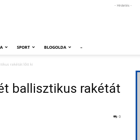
- Hirdetés -
RA
SPORT
BLOGOLDA
–
ikus rakétát lőtt ki
t ballisztikus rakétát
0