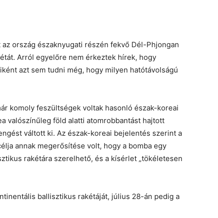
t az ország északnyugati részén fekvő Dél-Phjongan
kétát. Arról egyelőre nem érkeztek hírek, hogy
Miként azt sem tudni még, hogy milyen hatótávolságú
ár komoly feszültségek voltak hasonló észak-koreai
 valószínűleg föld alatti atomrobbantást hajtott
engést váltott ki. Az észak-koreai bejelentés szerint a
célja annak megerősítése volt, hogy a bomba egy
isztikus rakétára szerelhető, és a kísérlet „tökéletesen
tinentális ballisztikus rakétáját, július 28-án pedig a