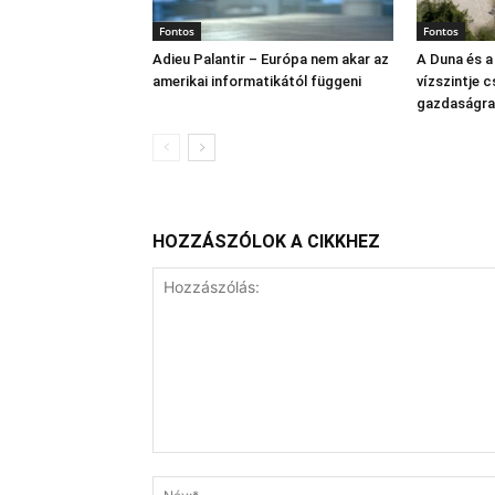
Fontos
Fontos
Adieu Palantir – Európa nem akar az
A Duna és a
amerikai informatikától függeni
vízszintje 
gazdaságra
HOZZÁSZÓLOK A CIKKHEZ