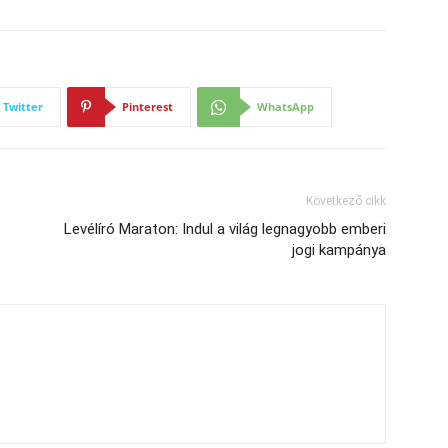
Twitter
Pinterest
WhatsApp
Következő cikk
Levélíró Maraton: Indul a világ legnagyobb emberi
jogi kampánya