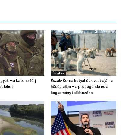
Érdekes
gyek – a katona férj
Észak‑Korea kutyahúslevest ajánl a
et lehet
hőség ellen – a propaganda és a
hagyomány találkozása