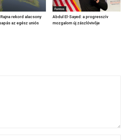
Fontos
 Rajna rekord alacsony
Abdul El‑Sayed: a progresszív
csapás az egész uniós
mozgalom új zászlóvivője