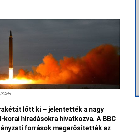
PA/KCNA
akétát lőtt ki – jelentették a nagy
-korai híradásokra hivatkozva. A BBC
mányzati források megerősítették az