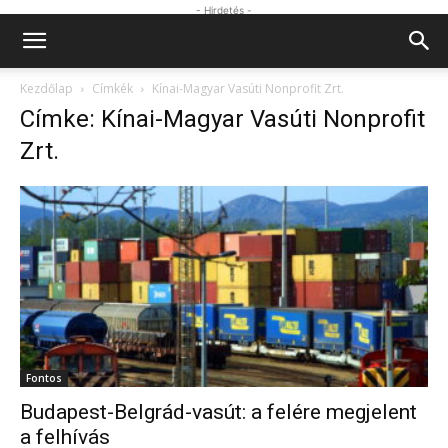
- Hirdetés -
Kezdőlap
Címkék
Kínai-Magyar Vasúti Nonprofit Zrt.
Címke: Kínai-Magyar Vasúti Nonprofit
Zrt.
Fontos
Budapest-Belgrád-vasút: a felére megjelent
a felhívás