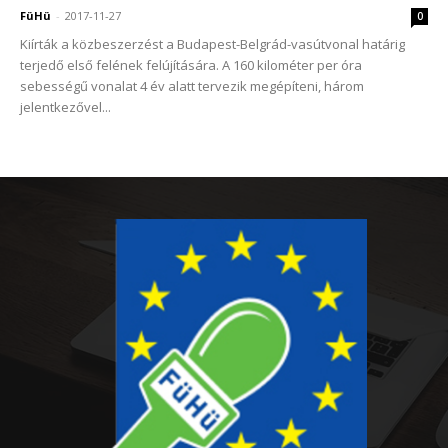
FüHü
-
2017-11-27
0
Kiírták a közbeszerzést a Budapest-Belgrád-vasútvonal határig
terjedő első felének felújítására. A 160 kilométer per óra
sebességű vonalat 4 év alatt tervezik megépíteni, három
jelentkezővel...