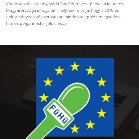
Vasárnap alakult meg Márki-Zay Péter vezetésével a Mindenki
Magyarországa mozgalom, melynek fő célja, hogy a 2019-es
önkormányzati választásokon minden településen egyetlen
hiteles polgármester-jelölt, és az...