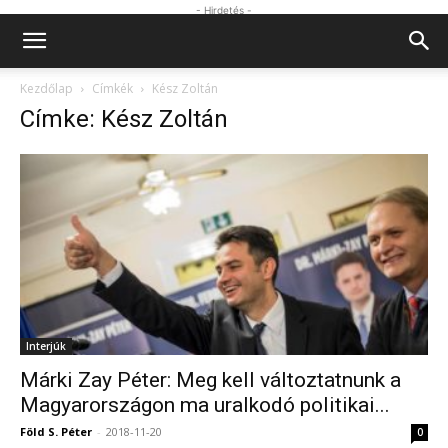
- Hirdetés -
Kezdőlap
Címkék
Kész Zoltán
Címke: Kész Zoltán
Interjúk
Márki Zay Péter: Meg kell változtatnunk a
Magyarországon ma uralkodó politikai...
Föld S. Péter
-
2018-11-20
0