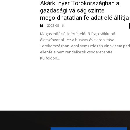
Akárki nyer Törökországban a
gazdasági válság szinte
megoldhatatlan feladat elé állítja
ki
-
2023-05-16
Magas infláció, leértékelődő líra, csökkenő
életszínvonal - ez a húszas évek realitása
Törökországban ahol sem Erdogan elnök sem ped
ellenfele nem rendelkezik csodarecepttel.
Külföldön...