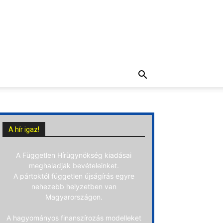
A hír igaz!
A Független Hírügynökség kiadásai
meghaladják bevételeinket.
A pártoktól független újságírás egyre
nehezebb helyzetben van
Magyarországon.
A hagyományos finanszírozás modelleket