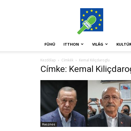
FüHü
FÜHÜ
ITTHON
VILÁG
KULTÚ
Kezdőlap
Címkék
Kemal Kiliçdaroglu
Címke: Kemal Kiliçdaro
Hasznos