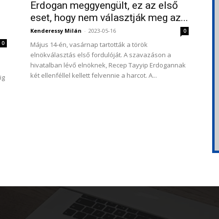
Erdogan meggyengült, ez az első
eset, hogy nem választják meg az...
Kenderessy Milán
-
2023-05-16
0
0
Május 14-én, vasárnap tartották a török ​​
elnökválasztás első fordulóját. A szavazáson a
hivatalban lévő elnöknek, Recep Tayyip Erdogannak
két ellenféllel kellett felvennie a harcot. A...
ig