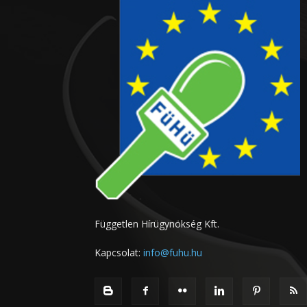
Független Hírügynökség Kft.
Kapcsolat:
info@fuhu.hu