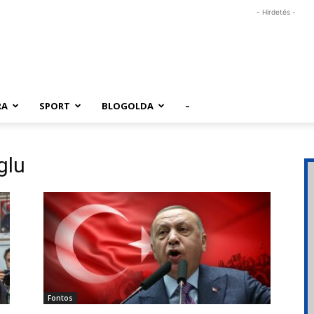
- Hirdetés -
RA
SPORT
BLOGOLDA
–
glu
Fontos