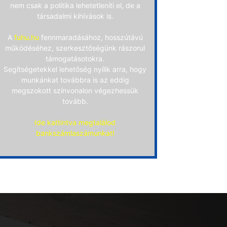
nem csak a politika lehetetleníti el, de a
társadalmi kihívások is.
A
fuhu.hu
fennmaradásához, hosszútávú
működéséhez, szerkesztőségünk rászorul
támogatásotokra.
Segítségetekkel lehetőség nyílik arra, hogy
munkánkat továbbra is az eddig
megszokott színvonalon végezhessük
tovább.
Ide kattintva megtalálod
bankszámlaszámunkat!