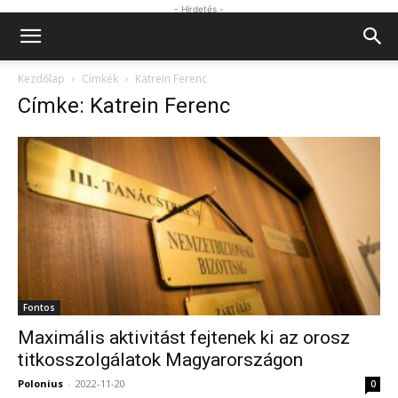
- Hirdetés -
Kezdőlap
Címkék
Katrein Ferenc
Címke: Katrein Ferenc
Fontos
Maximális aktivitást fejtenek ki az orosz
titkosszolgálatok Magyarországon
Polonius
-
2022-11-20
0