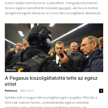
A tízes skálán tizenötszörös a jelenlétük - hangsúlyozta Katrein
Ferenc egykori kémelhárító műveleti igazgató, aki Dezső András
újságíróval együtt elemezte az orosz titkosszolgálatok aktivitását...
Aktuális
A Pegasus kiszolgáltatottá tette az egész
elitet
Polonius
-
2021-12-27
0
Nyilatkozott a magyar titkosszolgálat egyik nyugdíjas főtisztje a
HVG-nek. Katrein Ferenc, a kémelhárítás egykori műveleti
igazgatója azt is elmondta, hogy egyáltalán nem tesz jót...