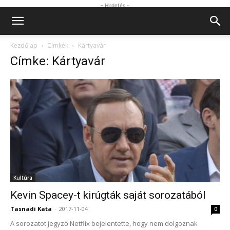
- Hirdetés -
Kezdőlap
Címkék
Kártyavár
Címke: Kártyavár
Kultúra
Kevin Spacey-t kirúgták saját sorozatából
Tasnadi Kata
-
2017-11-04
0
A sorozatot jegyző Netflix bejelentette, hogy nem dolgoznak