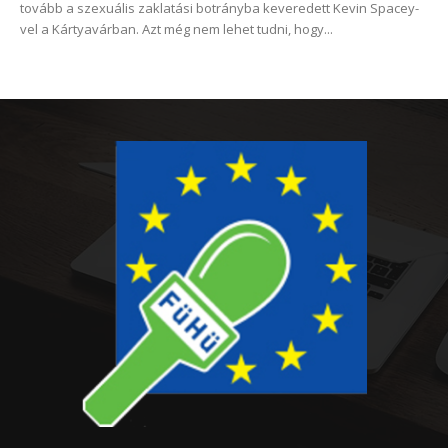
tovább a szexuális zaklatási botrányba keveredett Kevin Spacey-
vel a Kártyavárban. Azt még nem lehet tudni, hogy...