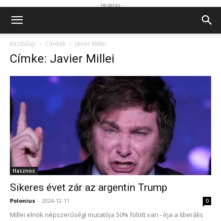
- Hirdetés -
Kezdőlap
Címkék
Javier Millei
Címke: Javier Millei
Hasznos
Sikeres évet zár az argentin Trump
Polonius
-
2024-12-11
0
Millei elnök népszerűségi mutatója 50% fölött van - írja a liberális