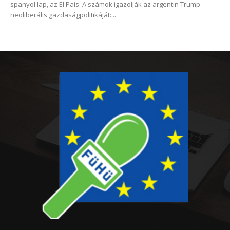
spanyol lap, az El Pais. A számok igazolják az argentin Trump
neoliberális gazdaságpolitikáját:...