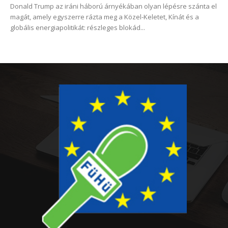
Donald Trump az iráni háború árnyékában olyan lépésre szánta el
magát, amely egyszerre rázta meg a Közel-Keletet, Kínát és a
globális energiapolitikát: részleges blokád...