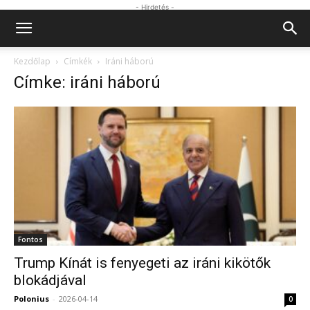
- Hirdetés -
Kezdőlap
Címkék
Iráni háború
Címke: iráni háború
Fontos
Trump Kínát is fenyegeti az iráni kikötők
blokádjával
Polonius
-
2026-04-14
0