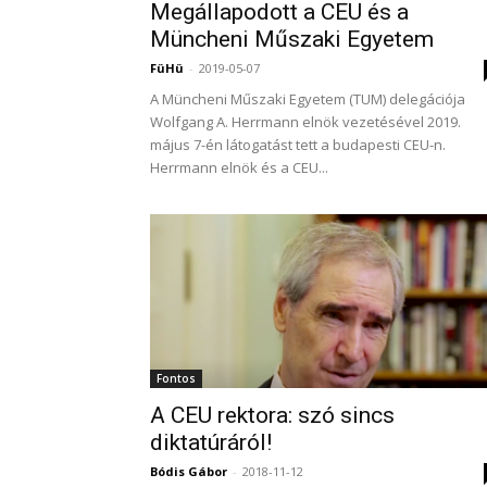
Megállapodott a CEU és a
Müncheni Műszaki Egyetem
FüHü
-
2019-05-07
A Müncheni Műszaki Egyetem (TUM) delegációja
Wolfgang A. Herrmann elnök vezetésével 2019.
május 7-én látogatást tett a budapesti CEU-n.
Herrmann elnök és a CEU...
Fontos
A CEU rektora: szó sincs
diktatúráról!
Bódis Gábor
-
2018-11-12