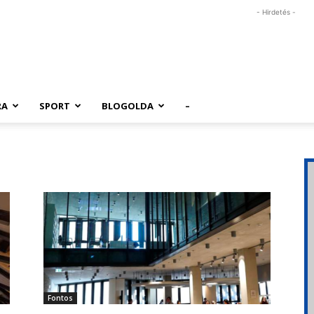
- Hirdetés -
RA
SPORT
BLOGOLDA
–
Fontos