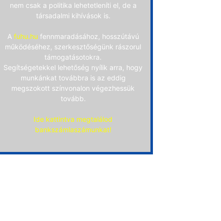
nem csak a politika lehetetleníti el, de a
társadalmi kihívások is.
A
fuhu.hu
fennmaradásához, hosszútávú
működéséhez, szerkesztőségünk rászorul
támogatásotokra.
Segítségetekkel lehetőség nyílik arra, hogy
munkánkat továbbra is az eddig
megszokott színvonalon végezhessük
tovább.
Ide kattintva megtalálod
bankszámlaszámunkat!