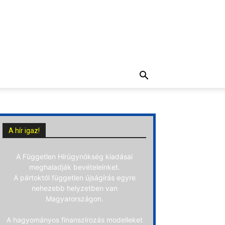
A hír igaz!
A Független Hírügynökség kiadásai
meghaladják bevételeinket.
A pártoktól független újságírás egyre
nehezebb helyzetben van
Magyarországon.
A hagyományos finanszírozás modelleket