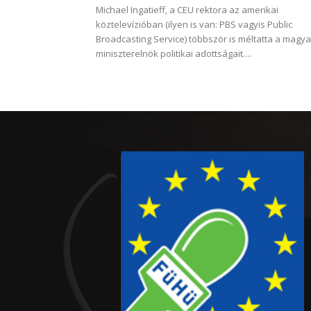
Michael Ingatieff, a CEU rektora az amerikai
köztelevízióban (ilyen is van: PBS vagyis Public
Broadcasting Service) többször is méltatta a magya
miniszterelnök politikai adottságait....