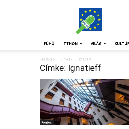
FüHü
FÜHÜ
ITTHON
VILÁG
KULTÚ
Kezdőlap
Címkék
Ignatieff
Címke: Ignatieff
Fontos