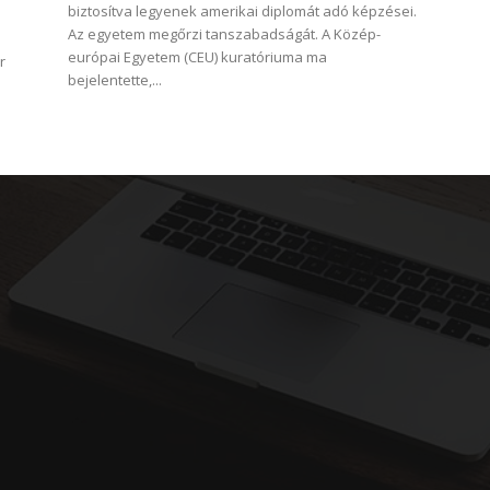
biztosítva legyenek amerikai diplomát adó képzései.
Az egyetem megőrzi tanszabadságát. A Közép-
európai Egyetem (CEU) kuratóriuma ma
r
bejelentette,...