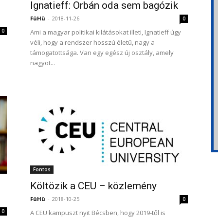
Ignatieff: Orbán oda sem bagózik
FüHü
-
2018-11-26
0
0
Ami a magyar politikai kilátásokat illeti, Ignatieff úgy
véli, hogy a rendszer hosszú életű, nagy a
támogatottsága. Van egy egész új osztály, amely
nagyot...
Fontos
Költözik a CEU – közlemény
FüHü
-
2018-10-25
0
0
A CEU kampuszt nyit Bécsben, hogy 2019-től is