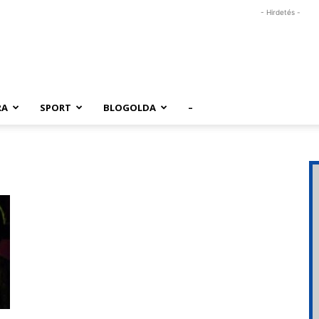
- Hirdetés -
RA
SPORT
BLOGOLDA
–