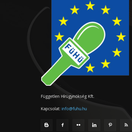
Független Hírügynökség Kft.
Kapcsolat:
info@fuhu.hu