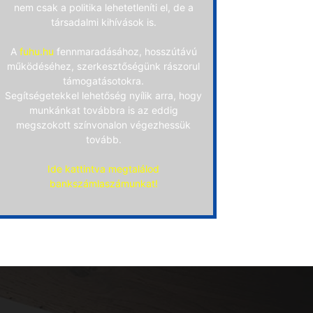
nem csak a politika lehetetleníti el, de a
társadalmi kihívások is.
A
fuhu.hu
fennmaradásához, hosszútávú
működéséhez, szerkesztőségünk rászorul
támogatásotokra.
Segítségetekkel lehetőség nyílik arra, hogy
munkánkat továbbra is az eddig
megszokott színvonalon végezhessük
tovább.
Ide kattintva megtalálod
bankszámlaszámunkat!