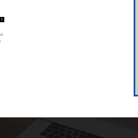
1
ek
k