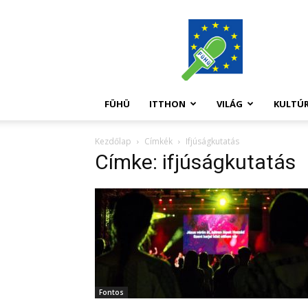
FüHü
FÜHÜ
ITTHON
VILÁG
KULTÚ
Kezdőlap
Címkék
Ifjúságkutatás
Címke: ifjúságkutatás
Fontos