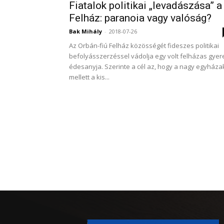
Fiatalok politikai „levadászása” a
Felház: paranoia vagy valóság?
Bak Mihály
-
2018-07-26
Az Orbán-fiú Felház közösségét fideszes politikai
befolyásszerzéssel vádolja egy volt felházas gyer
édesanyja. Szerinte a cél az, hogy a nagy egyháza
mellett a kis...