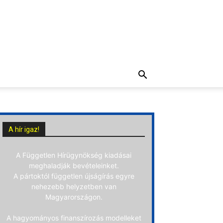
A hír igaz!
A Független Hírügynökség kiadásai
meghaladják bevételeinket.
A pártoktól független újságírás egyre
nehezebb helyzetben van
Magyarországon.
A hagyományos finanszírozás modelleket