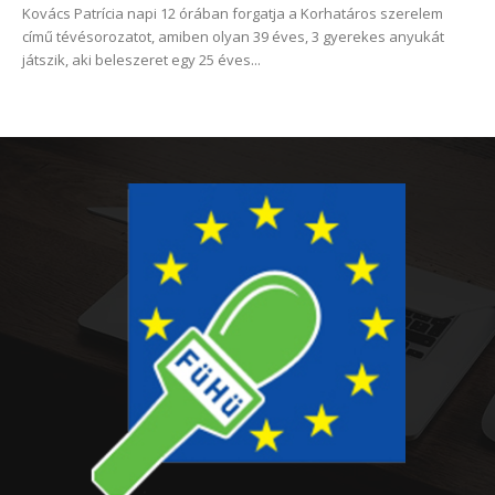
Kovács Patrícia napi 12 órában forgatja a Korhatáros szerelem
című tévésorozatot, amiben olyan 39 éves, 3 gyerekes anyukát
játszik, aki beleszeret egy 25 éves...