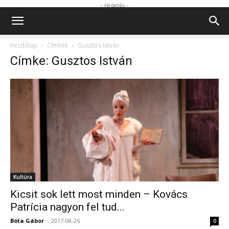
- Hirdetés -
Kezdőlap
Címkék
Gusztos István
Címke: Gusztos István
Kultúra
Kicsit sok lett most minden – Kovács
Patrícia nagyon fel tud...
Bóta Gábor
-
2017-08-26
0