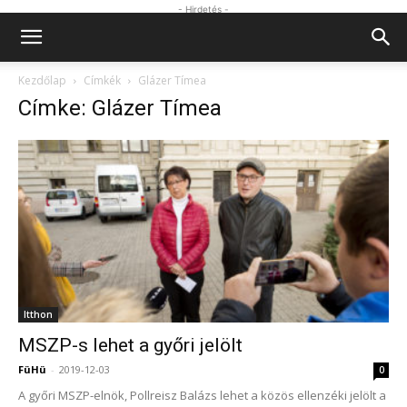
- Hirdetés -
Kezdőlap
Címkék
Glázer Tímea
Címke: Glázer Tímea
Itthon
MSZP-s lehet a győri jelölt
FüHü
-
2019-12-03
0
A győri MSZP-elnök, Pollreisz Balázs lehet a közös ellenzéki jelölt a