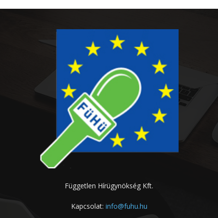
Független Hírügynökség Kft.
Kapcsolat:
info@fuhu.hu