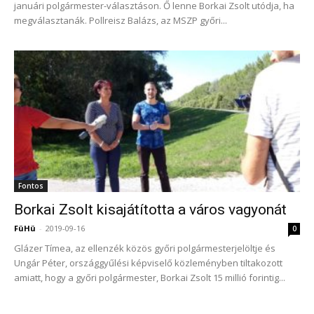
januári polgármester-választáson. Ő lenne Borkai Zsolt utódja, ha
megválasztanák. Pollreisz Balázs, az MSZP győri...
Fontos
Borkai Zsolt kisajátította a város vagyonát
FüHü
-
2019-09-16
0
Glázer Tímea, az ellenzék közös győri polgármesterjelöltje és
Ungár Péter, országgyűlési képviselő közleményben tiltakozott
amiatt, hogy a győri polgármester, Borkai Zsolt 15 millió forintig...