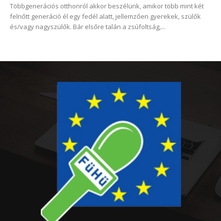
Többgenerációs otthonról akkor beszélünk, amikor több mint két
felnőtt generáció él egy fedél alatt, jellemzően gyerekek, szülők
és/vagy nagyszülők. Bár elsőre talán a zsúfoltság,...