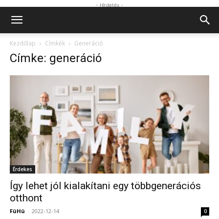
- Hirdetés -
Kezdőlap
Címkék
Generáció
Címke: generáció
Érdekes
Így lehet jól kialakítani egy többgenerációs
otthont
FüHü
-
2022-12-14
0