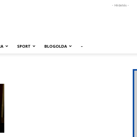
- Hirdetés -
RA
SPORT
BLOGOLDA
–