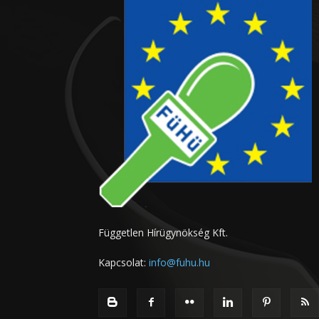
Független Hírügynökség Kft.
Kapcsolat:
info@fuhu.hu