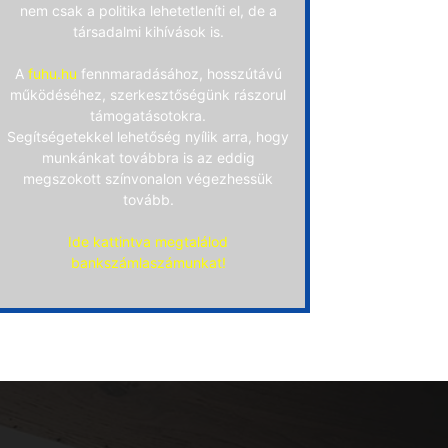
nem csak a politika lehetetleníti el, de a
társadalmi kihívások is.
A
fuhu.hu
fennmaradásához, hosszútávú
működéséhez, szerkesztőségünk rászorul
támogatásotokra.
Segítségetekkel lehetőség nyílik arra, hogy
munkánkat továbbra is az eddig
megszokott színvonalon végezhessük
tovább.
Ide kattintva megtalálod
bankszámlaszámunkat!