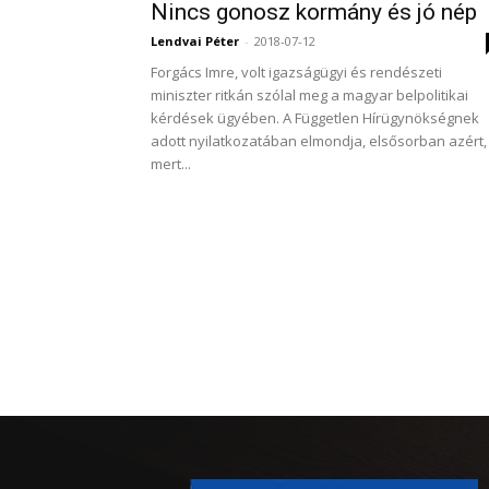
Nincs gonosz kormány és jó nép
Lendvai Péter
-
2018-07-12
Forgács Imre, volt igazságügyi és rendészeti
miniszter ritkán szólal meg a magyar belpolitikai
kérdések ügyében. A Független Hírügynökségnek
adott nyilatkozatában elmondja, elsősorban azért,
mert...