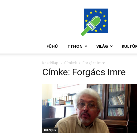
FüHü
FÜHÜ
ITTHON
VILÁG
KULTÚ
Kezdőlap
Címkék
Forgács Imre
Címke: Forgács Imre
Interjúk