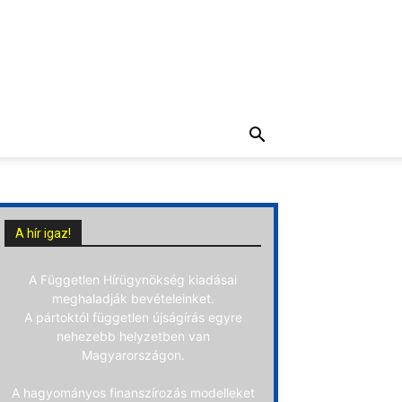
A hír igaz!
A Független Hírügynökség kiadásai
meghaladják bevételeinket.
A pártoktól független újságírás egyre
nehezebb helyzetben van
Magyarországon.
A hagyományos finanszírozás modelleket