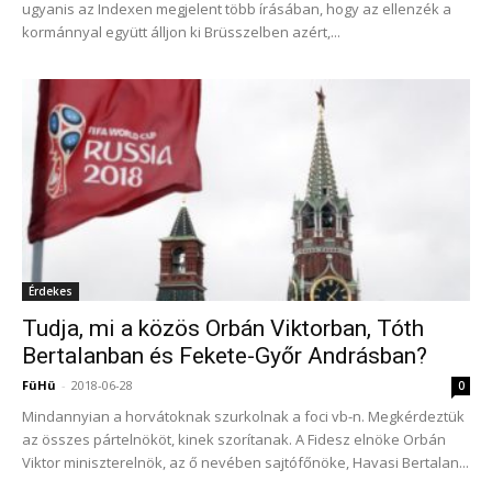
ugyanis az Indexen megjelent több írásában, hogy az ellenzék a
kormánnyal együtt álljon ki Brüsszelben azért,...
Érdekes
Tudja, mi a közös Orbán Viktorban, Tóth
Bertalanban és Fekete-Győr Andrásban?
FüHü
-
2018-06-28
0
Mindannyian a horvátoknak szurkolnak a foci vb-n. Megkérdeztük
az összes pártelnököt, kinek szorítanak. A Fidesz elnöke Orbán
Viktor miniszterelnök, az ő nevében sajtófőnöke, Havasi Bertalan...