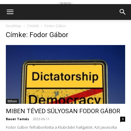
- Hirdetés -
Kezdőlap
Címkék
Fodor Gábor
Címke: Fodor Gábor
Itthon
MIBEN TÉVED SÚLYOSAN FODOR GÁBOR
Bauer Tamás
-
2023-06-11
0
Fodor Gábor felháborította a Klubrádió hallgatóit. Azt javasolta