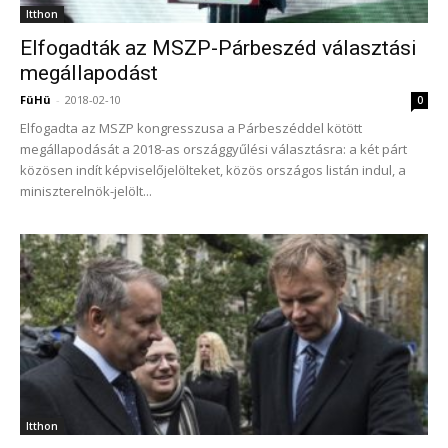
Itthon
Elfogadták az MSZP-Párbeszéd választási
megállapodást
FüHü
-
2018-02-10
0
Elfogadta az MSZP kongresszusa a Párbeszéddel kötött
megállapodását a 2018-as országgyűlési választásra: a két párt
közösen indít képviselőjelölteket, közös országos listán indul, a
miniszterelnök-jelölt...
Itthon