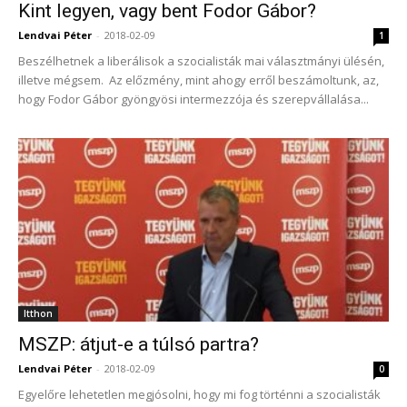
Kint legyen, vagy bent Fodor Gábor?
Lendvai Péter
-
2018-02-09
1
Beszélhetnek a liberálisok a szocialisták mai választmányi ülésén,
illetve mégsem. Az előzmény, mint ahogy erről beszámoltunk, az,
hogy Fodor Gábor gyöngyösi intermezzója és szerepvállalása...
Itthon
MSZP: átjut-e a túlsó partra?
Lendvai Péter
-
2018-02-09
0
Egyelőre lehetetlen megjósolni, hogy mi fog történni a szocialisták