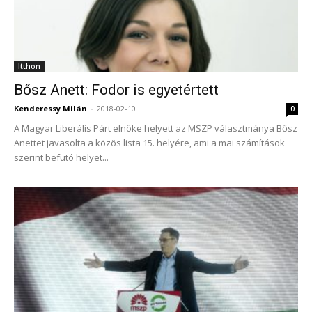
Itthon
Bősz Anett: Fodor is egyetértett
Kenderessy Milán
-
2018-02-10
0
A Magyar Liberális Párt elnöke helyett az MSZP választmánya Bősz
Anettet javasolta a közös lista 15. helyére, ami a mai számítások
szerint befutó helyet...