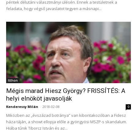
péntek délutáni választmányi ülésén. Ennek a testületnek a
feladata, hogy végső javaslatot tegyen a másnapi...
Itthon
Mégis marad Hiesz György? FRISSÍTÉS: A
helyi elnököt javasolják
Kenderessy Milán
-
2018-02-08
0
Miközben az „évszázad botránya” van kibontakozóban a Fidesz
háza táján, a showt ellopja előle a gyöngyösi MSZP-s skandalum.
Hiába tűnik Tiborcz István és az...