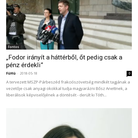
Fontos
„Fodor irányít a háttérből, őt pedig csak a
pénz érdekli”
FüHü
-
2018-05-18
0
A tervezett MSZP-Párbeszéd frakciószövetség mindkét tagjának a
vezetője csak anyagi okokkal tudja magyarázni Bősz Anettnek, a
liberálisok képviselőjének a döntését - derült ki Tóth...