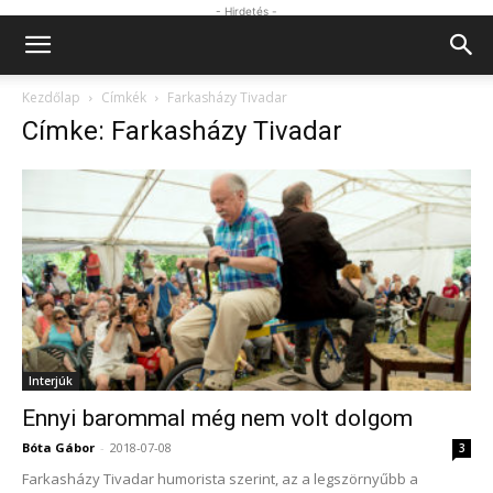
- Hirdetés -
Kezdőlap
Címkék
Farkasházy Tivadar
Címke: Farkasházy Tivadar
Interjúk
Ennyi barommal még nem volt dolgom
Bóta Gábor
-
2018-07-08
3
Farkasházy Tivadar humorista szerint, az a legszörnyűbb a