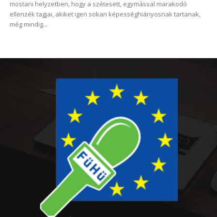
mostani helyzetben, hogy a szétesett, egymással marakodó
ellenzék tagjai, akiket igen sokan képességhiányosnak tartanak,
még mindig...