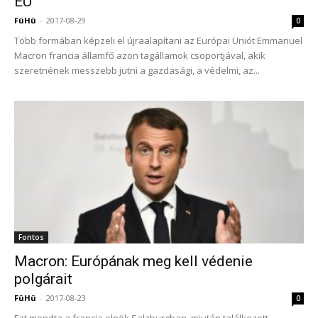
EU
FüHü
-
2017-08-29
0
Több formában képzeli el újraalapítani az Európai Uniót Emmanuel
Macron francia államfő azon tagállamok csoportjával, akik
szeretnének messzebb jutni a gazdasági, a védelmi, az...
Fontos
Macron: Európának meg kell védenie
polgárait
FüHü
-
2017-08-23
0