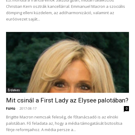
Ezt mondta a francia elnök Salzburgban, miután találkozott
Christian Kern osztrák kancellárral. Emmanuel Macron a szociális
dömping elleni küzdelem, az adóharmonizáció, valamint az
euróövezet saját...
Érdekes
Mit csinál a First Lady az Elysee palotában?
FüHü
-
2017-08-17
0
Brigitte Macron nemcsak feleség, de főtanácsadó is az elnöki
palotában. Fő feladata az, hogy a média támogatását biztosítsa
férje reformjaihoz. A média persze a...