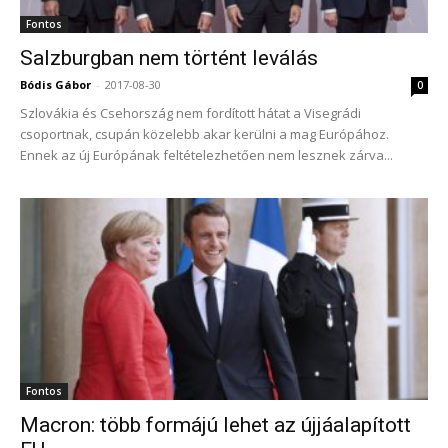
Fontos
Salzburgban nem történt leválás
Bódis Gábor
-
2017-08-30
0
Szlovákia és Csehország nem fordított hátat a Visegrádi
csoportnak, csupán közelebb akar kerülni a mag Európához.
Ennek az új Európának feltételezhetően nem lesznek zárva...
Fontos
Macron: több formájú lehet az újjáalapított