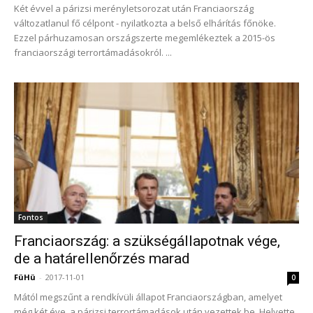
Két évvel a párizsi merényletsorozat után Franciaország
változatlanul fő célpont - nyilatkozta a belső elhárítás főnöke.
Ezzel párhuzamosan országszerte megemlékeztek a 2015-ös
franciaországi terrortámadásokról. ...
Fontos
Franciaország: a szükségállapotnak vége,
de a határellenőrzés marad
FüHü
-
2017-11-01
0
Mától megszűnt a rendkívüli állapot Franciaországban, amelyet
még két éve, a párizsi terrortámadások után vezettek be. Helyette