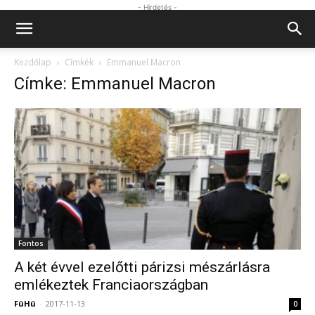
- Hirdetés -
Kezdőlap
Címkék
Emmanuel Macron
Címke: Emmanuel Macron
Fontos
A két évvel ezelőtti párizsi mészárlásra
emlékeztek Franciaországban
FüHü
-
2017-11-13
0