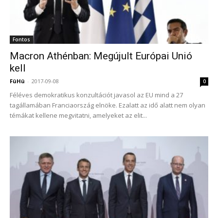
Fontos
Macron Athénban: Megújult Európai Unió
kell
FüHü
-
2017-09-08
0
Féléves demokratikus konzultációt javasol az EU mind a 27
tagállamában Franciaország elnöke. Ezalatt az idő alatt nem olyan
témákat kellene megvitatni, amelyeket az elit...