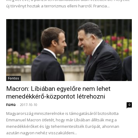
új törvényt hoztak a terrorizmus elleni harcról. Francia...
Fontos
Macron: Líbiában egyelőre nem lehet
menedékkérő-központot létrehozni
FüHü
-
2017-10-10
0
Magyarország miniszterelnöke is támogatásáról biztosította
Emmanuel Macron ötletét, hogy már Líbiában állítsák meg a
menedékkérőket és így tehermentesítsék Európát, ahonnan
azután nagyon nehéz visszaküldeni...