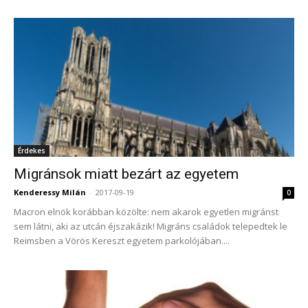
Érdekes
Migránsok miatt bezárt az egyetem
Kenderessy Milán
-
2017-09-19
0
Macron elnök korábban közölte: nem akarok egyetlen migránst
sem látni, aki az utcán éjszakázik! Migráns családok telepedtek le
Reimsben a Vörös Kereszt egyetem parkolójában....