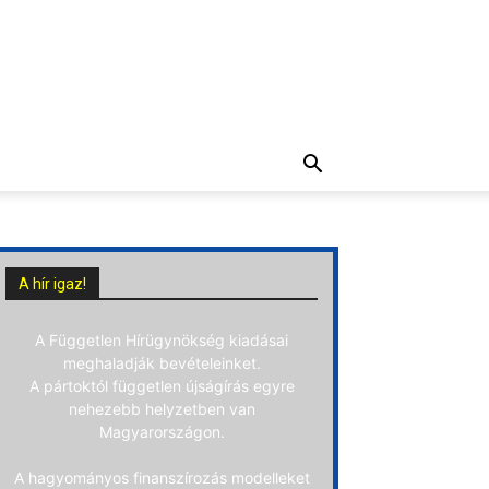
A hír igaz!
A Független Hírügynökség kiadásai
meghaladják bevételeinket.
A pártoktól független újságírás egyre
nehezebb helyzetben van
Magyarországon.
A hagyományos finanszírozás modelleket