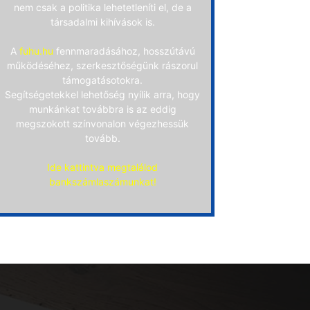
nem csak a politika lehetetleníti el, de a
társadalmi kihívások is.
A
fuhu.hu
fennmaradásához, hosszútávú
működéséhez, szerkesztőségünk rászorul
támogatásotokra.
Segítségetekkel lehetőség nyílik arra, hogy
munkánkat továbbra is az eddig
megszokott színvonalon végezhessük
tovább.
Ide kattintva megtalálod
bankszámlaszámunkat!