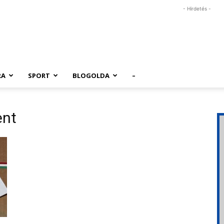
- Hirdetés -
RA
SPORT
BLOGOLDA
–
ent