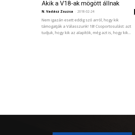
Akik a V18-ak mögött állnak
N. Vadász Zsuzsa
-
2018-02-24
Nem igazán esett eddig szó arról, hogy kik
támogatják a Válasszunk! 18! Csoportosulást: azt
tudjuk, hogy kik az alapítók, még azt is, hogy kik...