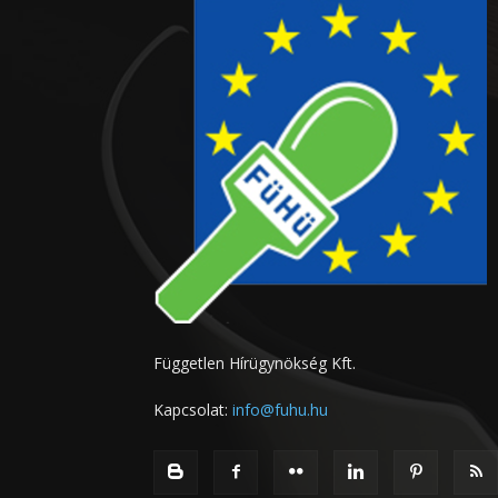
Független Hírügynökség Kft.
Kapcsolat:
info@fuhu.hu