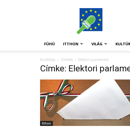
FüHü
FÜHÜ
ITTHON
VILÁG
KULTÚ
Kezdőlap
Címkék
Elektori parlament
Címke: Elektori parlam
Itthon