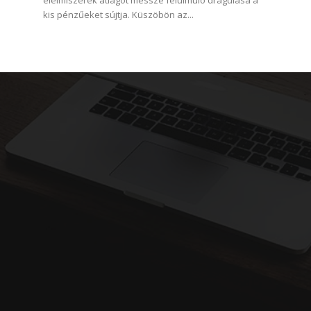
élelmiszerek átlagot messze felülmúló drágulása a
kis pénzűeket sújtja. Küszöbön az...