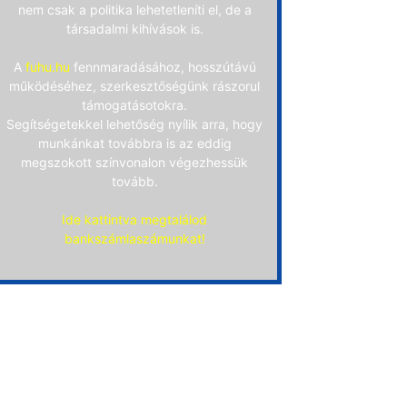
nem csak a politika lehetetleníti el, de a
társadalmi kihívások is.
A
fuhu.hu
fennmaradásához, hosszútávú
működéséhez, szerkesztőségünk rászorul
támogatásotokra.
Segítségetekkel lehetőség nyílik arra, hogy
munkánkat továbbra is az eddig
megszokott színvonalon végezhessük
tovább.
Ide kattintva megtalálod
bankszámlaszámunkat!