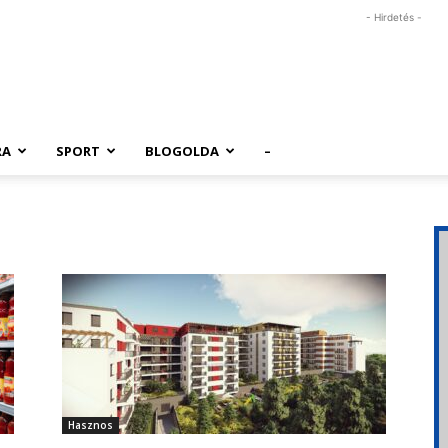
- Hirdetés -
RA
SPORT
BLOGOLDA
–
Hasznos