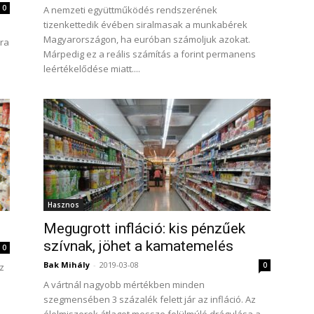
0
A nemzeti együttműködés rendszerének
tizenkettedik évében siralmasak a munkabérek
Magyarországon, ha euróban számoljuk azokat.
ára
Márpedig ez a reális számítás a forint permanens
leértékelődése miatt....
Hasznos
Megugrott infláció: kis pénzűek
szívnak, jöhet a kamatemelés
0
Bak Mihály
-
2019-03-08
0
z
A vártnál nagyobb mértékben minden
szegmensében 3 százalék felett jár az infláció. Az