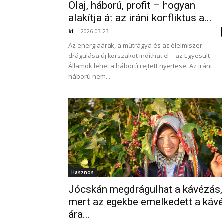
Olaj, háború, profit – hogyan
alakítja át az iráni konfliktus a...
ki
-
2026-03-23
Az energiaárak, a műtrágya és az élelmiszer
drágulása új korszakot indíthat el – az Egyesült
Államok lehet a háború rejtett nyertese. Az iráni
háború nem...
Hasznos
Jócskán megdrágulhat a kávézás,
mert az egekbe emelkedett a káv
ára...