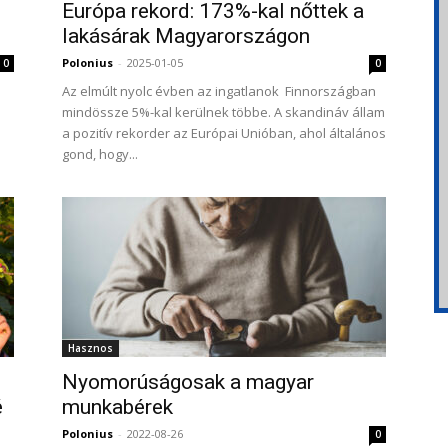
Európa rekord: 173%-kal nőttek a
lakásárak Magyarországon
Polonius
-
2025-01-05
0
0
Az elmúlt nyolc évben az ingatlanok Finnországban
mindössze 5%-kal kerülnek többe. A skandináv állam
a pozitív rekorder az Európai Unióban, ahol általános
gond, hogy...
Hasznos
Nyomorúságosak a magyar
é
munkabérek
Polonius
-
2022-08-26
0