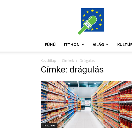
FüHü
FÜHÜ
ITTHON
VILÁG
KULTÚ
Kezdőlap
Címkék
Drágulás
Címke: drágulás
Hasznos