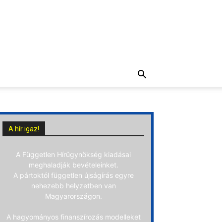
A hír igaz!
A Független Hírügynökség kiadásai
meghaladják bevételeinket.
A pártoktól független újságírás egyre
nehezebb helyzetben van
Magyarországon.
A hagyományos finanszírozás modelleket