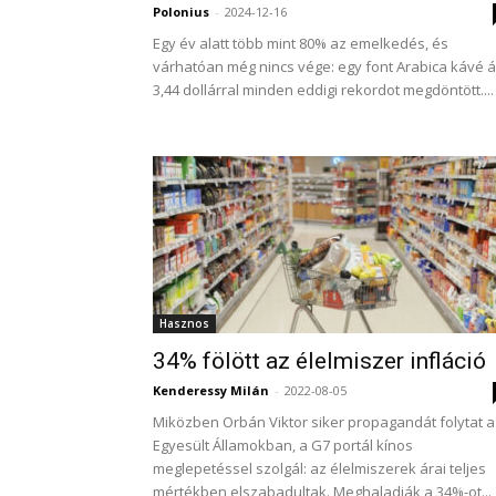
Polonius
-
2024-12-16
Egy év alatt több mint 80% az emelkedés, és
várhatóan még nincs vége: egy font Arabica kávé 
3,44 dollárral minden eddigi rekordot megdöntött....
Hasznos
34% fölött az élelmiszer infláció
Kenderessy Milán
-
2022-08-05
Miközben Orbán Viktor siker propagandát folytat a
Egyesült Államokban, a G7 portál kínos
meglepetéssel szolgál: az élelmiszerek árai teljes
mértékben elszabadultak. Meghaladják a 34%-ot...