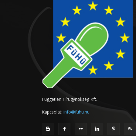
Független Hírügynökség Kft.
Kapcsolat:
info@fuhu.hu