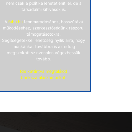
nem csak a politika lehetetleníti el, de a
társadalmi kihívások is.
A
fuhu.hu
fennmaradásához, hosszútávú
működéséhez, szerkesztőségünk rászorul
támogatásotokra.
Segítségetekkel lehetőség nyílik arra, hogy
munkánkat továbbra is az eddig
megszokott színvonalon végezhessük
tovább.
Ide kattintva megtalálod
bankszámlaszámunkat!