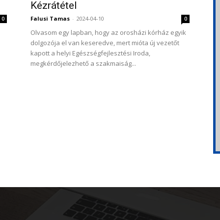
Kézrátétel
Falusi Tamas
-
2024-04-10
0
0
Olvasom egy lapban, hogy az orosházi kórház egyik
dolgozója el van keseredve, mert mióta új vezetőt
kapott a helyi Egészségfejlesztési Iroda,
megkérdőjelezhető a szakmaiság...