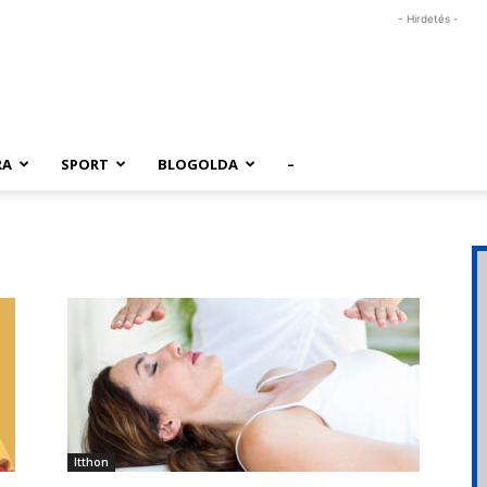
- Hirdetés -
RA
SPORT
BLOGOLDA
–
Itthon