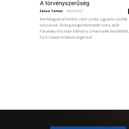
A törvényszerűség
Falusi Tamas
-
2024-05-07
Ami Magyarral történt, nem csoda, ugyanis csodák
nincsenek. Elvileg megtörténhetett volna akár
Pávalaky Krisztián Edével is a harmadik kerületből,
ha ő valami érdekességet tud...