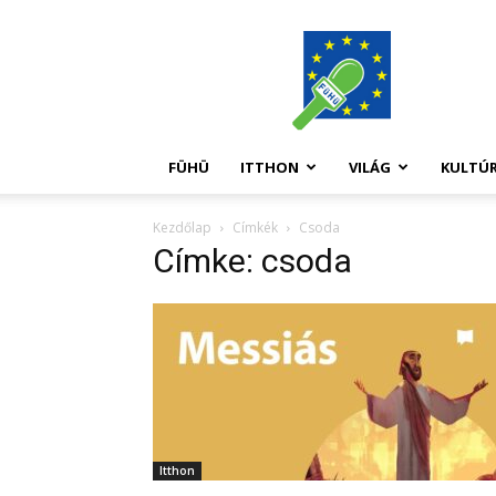
FüHü
FÜHÜ
ITTHON
VILÁG
KULTÚ
Kezdőlap
Címkék
Csoda
Címke: csoda
Itthon