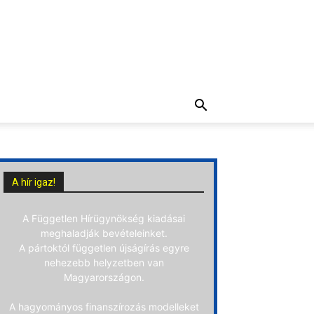
A hír igaz!
A Független Hírügynökség kiadásai
meghaladják bevételeinket.
A pártoktól független újságírás egyre
nehezebb helyzetben van
Magyarországon.
A hagyományos finanszírozás modelleket