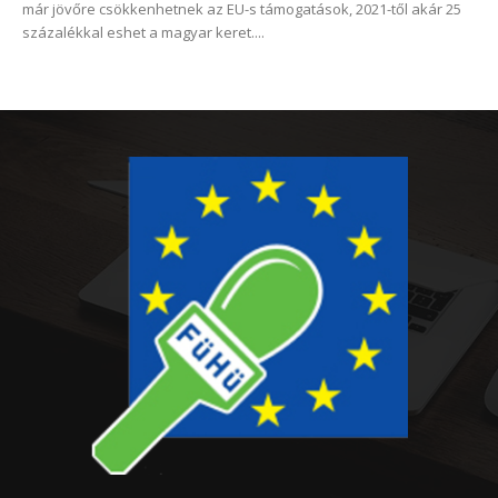
már jövőre csökkenhetnek az EU-s támogatások, 2021-től akár 25
százalékkal eshet a magyar keret....