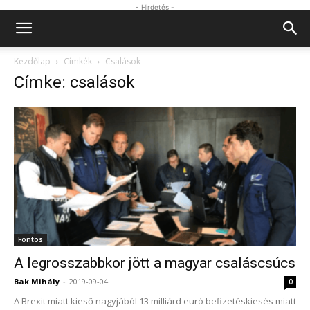
- Hirdetés -
Kezdőlap
Címkék
Csalások
Címke: csalások
Fontos
A legrosszabbkor jött a magyar csaláscsúcs
Bak Mihály
-
2019-09-04
0
A Brexit miatt kieső nagyjából 13 milliárd euró befizetéskiesés miatt