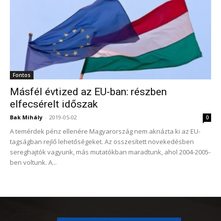
Fontos
Másfél évtized az EU-ban: részben
elfecsérelt időszak
Bak Mihály
-
2019-05-02
0
A temérdek pénz ellenére Magyarország nem aknázta ki az EU-
tagságban rejlő lehetőségeket. Az összesített növekedésben
sereghajtók vagyunk, más mutatókban maradtunk, ahol 2004-2005-
ben voltunk. A...