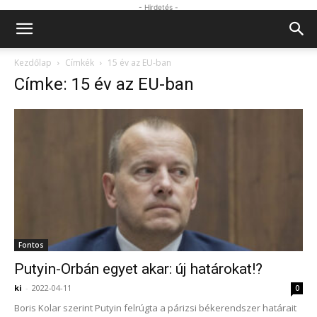
- Hirdetés -
Kezdőlap
Címkék
15 év az EU-ban
Címke: 15 év az EU-ban
Fontos
Putyin-Orbán egyet akar: új határokat!?
ki
-
2022-04-11
0
Boris Kolar szerint Putyin felrúgta a párizsi békerendszer határait