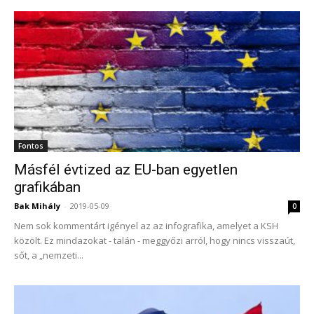
Fontos
Másfél évtized az EU-ban egyetlen
grafikában
Bak Mihály
-
2019-05-09
0
Nem sok kommentárt igényel az az infografika, amelyet a KSH
közölt. Ez mindazokat - talán - meggyőzi arról, hogy nincs visszaút,
sőt, a „nemzeti...