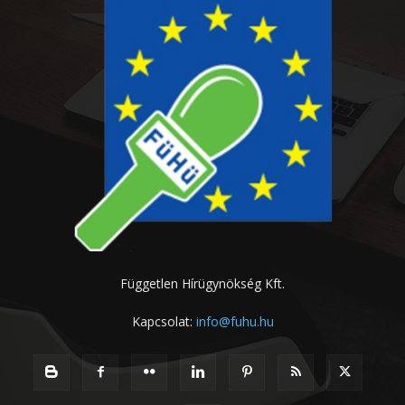
Független Hírügynökség Kft.
Kapcsolat:
info@fuhu.hu