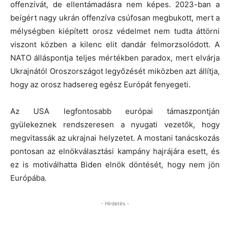
offenzívát, de ellentámadásra nem képes. 2023-ban a
beígért nagy ukrán offenzíva csúfosan megbukott, mert a
mélységben kiépített orosz védelmet nem tudta áttörni
viszont közben a kilenc elit dandár felmorzsolódott. A
NATO álláspontja teljes mértékben paradox, mert elvárja
Ukrajnától Oroszországot legyőzését miközben azt állítja,
hogy az orosz hadsereg egész Európát fenyegeti.
Az USA legfontosabb európai támaszpontján
gyülekeznek rendszeresen a nyugati vezetők, hogy
megvitassák az ukrajnai helyzetet. A mostani tanácskozás
pontosan az elnökválasztási kampány hajrájára esett, és
ez is motiválhatta Biden elnök döntését, hogy nem jön
Európába.
- Hirdetés -