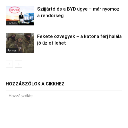
Szijjártó és a BYD ügye – már nyomoz
a rendőrség
Fontos
Fekete özvegyek – a katona férj halála
jó üzlet lehet
Fontos
HOZZÁSZÓLOK A CIKKHEZ