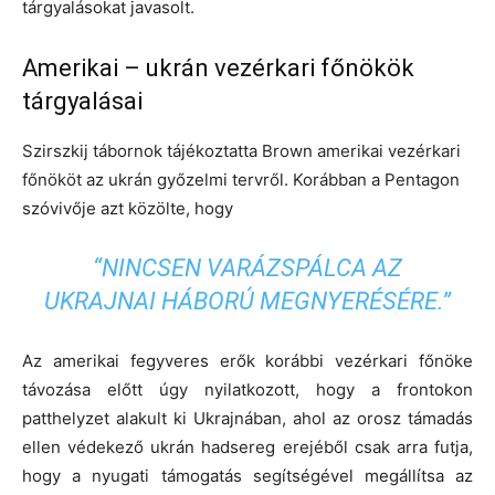
tárgyalásokat javasolt.
Amerikai – ukrán vezérkari főnökök
tárgyalásai
Szirszkij tábornok tájékoztatta Brown amerikai vezérkari
főnököt az ukrán győzelmi tervről. Korábban a Pentagon
szóvivője azt közölte, hogy
“NINCSEN VARÁZSPÁLCA AZ
UKRAJNAI HÁBORÚ MEGNYERÉSÉRE.”
Az amerikai fegyveres erők korábbi vezérkari főnöke
távozása előtt úgy nyilatkozott, hogy a frontokon
patthelyzet alakult ki Ukrajnában, ahol az orosz támadás
ellen védekező ukrán hadsereg erejéből csak arra futja,
hogy a nyugati támogatás segítségével megállítsa az