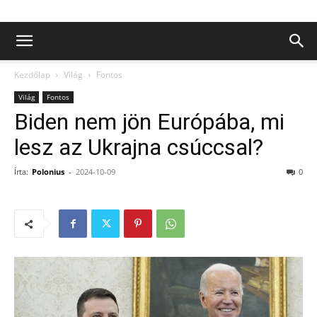
Kezdőlap
Világ
Fontos
Világ
Fontos
Biden nem jön Európába, mi
lesz az Ukrajna csúccsal?
Írta:
Polonius
-
2024-10-09
0