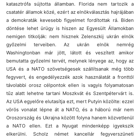
katasztrófa sújtotta államban. Florida nem tartozik a
csatatér államok közé, ezért az elnökválasztás hajrájában
a demokraták kevesebb figyelmet fordítottak rá. Biden
döntése lehet ürügy is hiszen az Egyesült Államokban
nemigen titkolják: nem hisznek Zelenszkij ukrán elnök
győzelmi terveiben. Az ukrán elnök nemrég
Washingtonban már jött, látott és veszített amikor
bemutatta győzelmi tervét, melynek lényege az, hogy az
USA és a NATO szövetségesek szállítsanak még több
fegyvert, és engedélyezzék azok használatát a fronttól
távolabbi orosz célpontok ellen is vagyis folyamatosan
tűz alatt lehetne tartani Moszkvát és Szentpétervárt is.
Az USA egyelőre elutasítja ezt, mert Putyin közölte: ezzel
vörös vonalat lépne át a NATO, és a háború már nem
Oroszország és Ukrajna között folyna hanem közvetlenül
a NATO ellen. Ezt a Nyugat mindenképp igyekszik
elkerülni. Scholz német kancellár fegyverszüneti