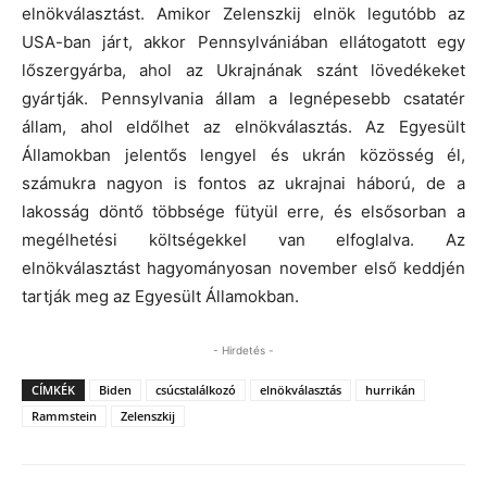
elnökválasztást. Amikor Zelenszkij elnök legutóbb az
USA-ban járt, akkor Pennsylvániában ellátogatott egy
lőszergyárba, ahol az Ukrajnának szánt lövedékeket
gyártják. Pennsylvania állam a legnépesebb csatatér
állam, ahol eldőlhet az elnökválasztás. Az Egyesült
Államokban jelentős lengyel és ukrán közösség él,
számukra nagyon is fontos az ukrajnai háború, de a
lakosság döntő többsége fütyül erre, és elsősorban a
megélhetési költségekkel van elfoglalva. Az
elnökválasztást hagyományosan november első keddjén
tartják meg az Egyesült Államokban.
- Hirdetés -
CÍMKÉK
Biden
csúcstalálkozó
elnökválasztás
hurrikán
Rammstein
Zelenszkij