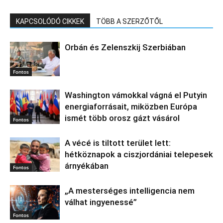
KAPCSOLÓDÓ CIKKEK
TÖBB A SZERZŐTŐL
Orbán és Zelenszkij Szerbiában
Fontos
Washington vámokkal vágná el Putyin
energiaforrásait, miközben Európa
ismét több orosz gázt vásárol
Fontos
A vécé is tiltott terület lett:
hétköznapok a ciszjordániai telepesek
árnyékában
Fontos
„A mesterséges intelligencia nem
válhat ingyenessé”
Fontos