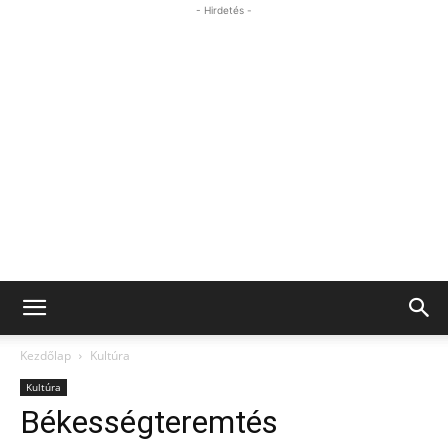
- Hirdetés -
Kezdőlap
Kultúra
Kultúra
Békességteremtés