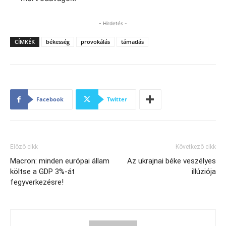
- Hirdetés -
CÍMKÉK
békesség
provokálás
támadás
Facebook
Twitter
Előző cikk
Következő cikk
Macron: minden európai állam
Az ukrajnai béke veszélyes
költse a GDP 3%-át
illúziója
fegyverkezésre!