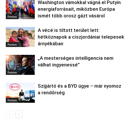
Washington vámokkal vágná el Putyin
energiaforrásait, miközben Európa
ismét több orosz gázt vásárol
Fontos
A vécé is tiltott terület lett:
hétköznapok a ciszjordániai telepesek
árnyékában
Fontos
„A mesterséges intelligencia nem
válhat ingyenessé”
Fontos
Szijjártó és a BYD ügye – már nyomoz
a rendőrség
Fontos