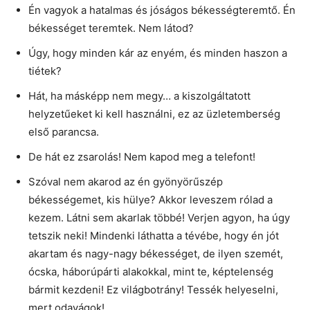
Én vagyok a hatalmas és jóságos békességteremtő. Én
békességet teremtek. Nem látod?
Úgy, hogy minden kár az enyém, és minden haszon a
tiétek?
Hát, ha másképp nem megy… a kiszolgáltatott
helyzetűeket ki kell használni, ez az üzletemberség
első parancsa.
De hát ez zsarolás! Nem kapod meg a telefont!
Szóval nem akarod az én gyönyörűszép
békességemet, kis hülye? Akkor leveszem rólad a
kezem. Látni sem akarlak többé! Verjen agyon, ha úgy
tetszik neki! Mindenki láthatta a tévébe, hogy én jót
akartam és nagy-nagy békességet, de ilyen szemét,
ócska, háborúpárti alakokkal, mint te, képtelenség
bármit kezdeni! Ez világbotrány! Tessék helyeselni,
mert odavágok!