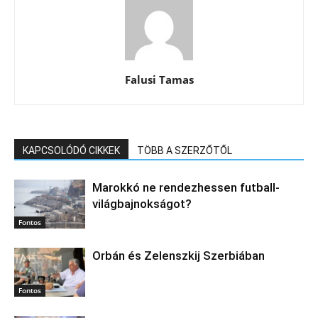
Falusi Tamas
KAPCSOLÓDÓ CIKKEK
TÖBB A SZERZŐTŐL
Marokkó ne rendezhessen futball-
világbajnokságot?
Fontos
Orbán és Zelenszkij Szerbiában
Fontos