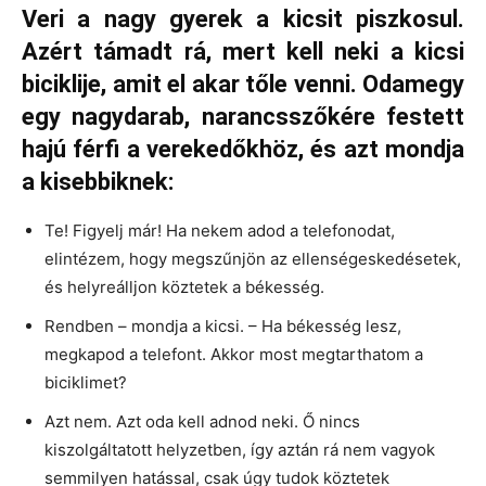
Veri a nagy gyerek a kicsit piszkosul.
Azért támadt rá, mert kell neki a kicsi
biciklije, amit el akar tőle venni. Odamegy
egy nagydarab, narancsszőkére festett
hajú férfi a verekedőkhöz, és azt mondja
a kisebbiknek:
Te! Figyelj már! Ha nekem adod a telefonodat,
elintézem, hogy megszűnjön az ellenségeskedésetek,
és helyreálljon köztetek a békesség.
Rendben – mondja a kicsi. – Ha békesség lesz,
megkapod a telefont. Akkor most megtarthatom a
biciklimet?
Azt nem. Azt oda kell adnod neki. Ő nincs
kiszolgáltatott helyzetben, így aztán rá nem vagyok
semmilyen hatással, csak úgy tudok köztetek