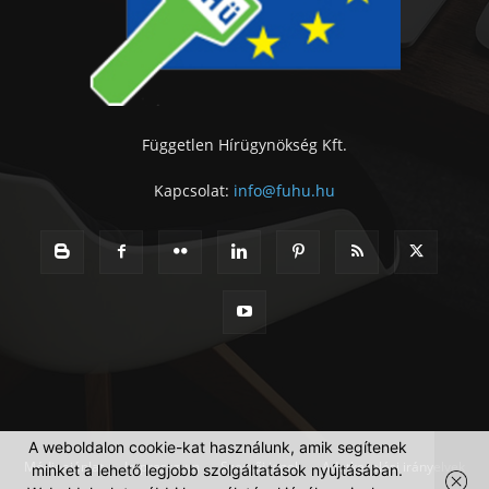
Független Hírügynökség Kft.
Kapcsolat:
info@fuhu.hu
A weboldalon cookie-kat használunk, amik segítenek
Médiaajánlat
Impresszum
Szerzői jogok
Adatkezelési irányelvek
minket a lehető legjobb szolgáltatások nyújtásában.