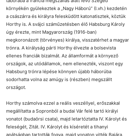
táborába a francia megszállás alatt lévő Szeged
környékén gyülekeztek a „Nagy Háború” (I.vh.) kezdetén
a császárra és királyra felesküdött katonatisztek, köztük
Horthy is. A svájci száműzetésben élő Habsburg Károly
úgy érezte, mint Magyarország (1916-ban)
megkoronázott (törvényes) királya, visszatérhet a magyar
trónra. A királyság párti Horthy élvezte a bolsevista
ellenes franciák bizalmát. Az államformát a környező
országok, az utódállamok, nem ellenezték, viszont egy
Habsburg trónra lépése könnyen újabb háborúba
sodorhatta volna az amúgy is (részben) megszállt
országot.
Horthy számolva ezzel a reális veszéllyel, erőszakkal
megállítatta a Sopronból a budai Vár felé tartó királyi
vonatot (budaörsi csata), majd letartóztatta IV. Károlyt és
feleségét, Zitát. IV. Károlyt és kíséretét a tihanyi
apátságban tartották fogva, majd vonaton vitték Bajára,