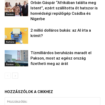
Orbán Gáspár “Afrikában találta meg
Istent”, ezért szállította őt hatszor is
honvédségi repülőgép Csádba és
Fontos
Nigerbe
2 millió dolláros bukás: az AI írta a
krimit?
Kultúra
Tízmilliárdos beruházás maradt el
Pakson, most az egész ország
fizetheti meg az árát
Fontos
HOZZÁSZÓLOK A CIKKHEZ