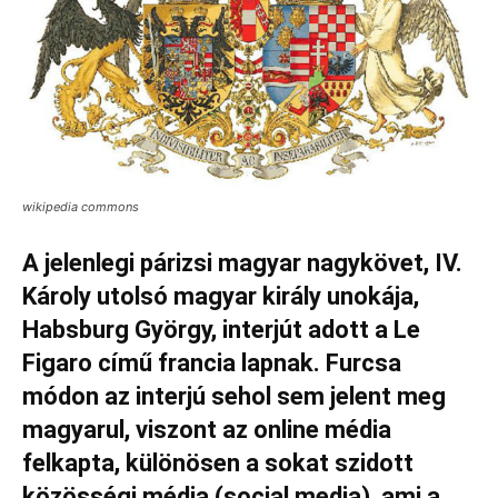
wikipedia commons
A jelenlegi párizsi magyar nagykövet, IV.
Károly utolsó magyar király unokája,
Habsburg György, interjút adott a Le
Figaro című francia lapnak. Furcsa
módon az interjú sehol sem jelent meg
magyarul, viszont az online média
felkapta, különösen a sokat szidott
közösségi média (social media), ami a