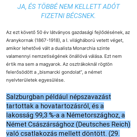
JA, ÉS TÖBBÉ NEM KELLETT ADÓT
FIZETNI BÉCSNEK.
Az ezt követő 50 év látványos gazdasági fejlődésének, az
Aranykornak (1867-1918), a I. világháború vetett véget,
amikor lehetővé vált a dualista Monarchia szinte
valamennyi nemzetiségének önállóvá válása. Ezt nem
értik ma sem a magyarok. Az osztrákoknál rögtön
felerősödött a „bismarcki gondolat”, a német
nyelvterületek egyesülése.
Salzburgban például népszavazást
tartottak a hovatartozásról, és a
lakosság 99,3 %-a a Németországhoz, a
Német Császársághoz (Deutsches Reich)
való csatlakozás mellett döntött. (29.