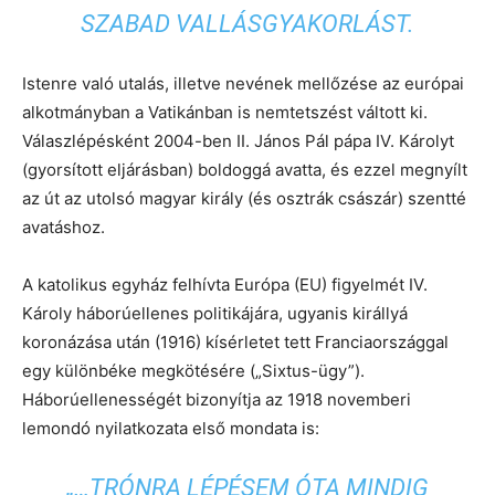
SZABAD VALLÁSGYAKORLÁST.
Istenre való utalás, illetve nevének mellőzése az európai
alkotmányban a Vatikánban is nemtetszést váltott ki.
Válaszlépésként 2004-ben II. János Pál pápa IV. Károlyt
(gyorsított eljárásban) boldoggá avatta, és ezzel megnyílt
az út az utolsó magyar király (és osztrák császár) szentté
avatáshoz.
A katolikus egyház felhívta Európa (EU) figyelmét IV.
Károly háborúellenes politikájára, ugyanis királlyá
koronázása után (1916) kísérletet tett Franciaországgal
egy különbéke megkötésére („Sixtus-ügy”).
Háborúellenességét bizonyítja az 1918 novemberi
lemondó nyilatkozata első mondata is:
„…TRÓNRA LÉPÉSEM ÓTA MINDIG