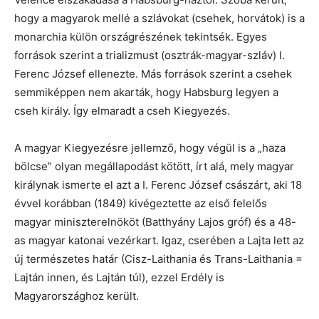
hogy a magyarok mellé a szlávokat (csehek, horvátok) is a
monarchia külön országrészének tekintsék. Egyes
források szerint a trializmust (osztrák-magyar-szláv) I.
Ferenc József ellenezte. Más források szerint a csehek
semmiképpen nem akarták, hogy Habsburg legyen a
cseh király. Így elmaradt a cseh Kiegyezés.
A magyar Kiegyezésre jellemző, hogy végül is a „haza
bölcse” olyan megállapodást kötött, írt alá, mely magyar
királynak ismerte el azt a I. Ferenc József császárt, aki 18
évvel korábban (1849) kivégeztette az első felelős
magyar miniszterelnököt (Batthyány Lajos gróf) és a 48-
as magyar katonai vezérkart. Igaz, cserében a Lajta lett az
új természetes határ (Cisz-Laithania és Trans-Laithania =
Lajtán innen, és Lajtán túl), ezzel Erdély is
Magyarországhoz került.