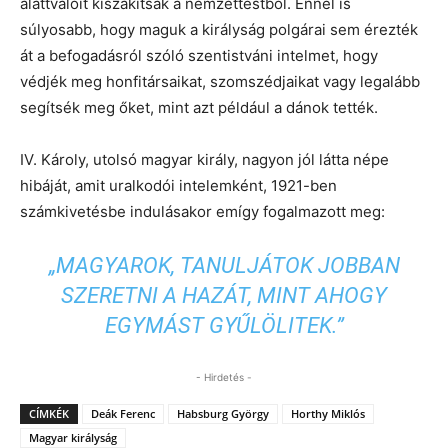
alattvalóit kiszakítsák a nemzettestből. Ennél is
súlyosabb, hogy maguk a királyság polgárai sem érezték
át a befogadásról szóló szentistváni intelmet, hogy
védjék meg honfitársaikat, szomszédjaikat vagy legalább
segítsék meg őket, mint azt például a dánok tették.
IV. Károly, utolsó magyar király, nagyon jól látta népe
hibáját, amit uralkodói intelemként, 1921-ben
számkivetésbe indulásakor emígy fogalmazott meg:
„MAGYAROK, TANULJÁTOK JOBBAN
SZERETNI A HAZÁT, MINT AHOGY
EGYMÁST GYŰLÖLITEK.”
- Hirdetés -
CÍMKÉK
Deák Ferenc
Habsburg György
Horthy Miklós
Magyar királyság