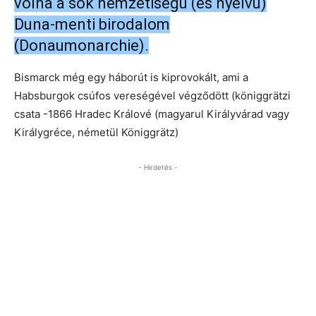
volna a sok nemzetiségű (és nyelvű)
Duna-menti birodalom
(Donaumonarchie).
Bismarck még egy háborút is kiprovokált, ami a
Habsburgok csúfos vereségével végződött (königgrätzi
csata -1866 Hradec Králové (magyarul Királyvárad vagy
Királygréce, németül Königgrätz)
- Hirdetés -