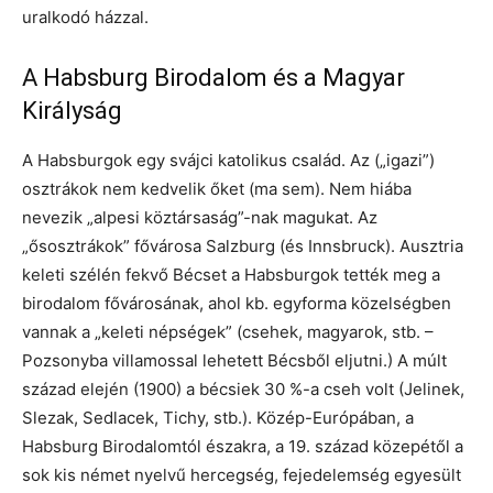
uralkodó házzal.
A Habsburg Birodalom és a Magyar
Királyság
A Habsburgok egy svájci katolikus család. Az („igazi”)
osztrákok nem kedvelik őket (ma sem). Nem hiába
nevezik „alpesi köztársaság”-nak magukat. Az
„ősosztrákok” fővárosa Salzburg (és Innsbruck). Ausztria
keleti szélén fekvő Bécset a Habsburgok tették meg a
birodalom fővárosának, ahol kb. egyforma közelségben
vannak a „keleti népségek” (csehek, magyarok, stb. –
Pozsonyba villamossal lehetett Bécsből eljutni.) A múlt
század elején (1900) a bécsiek 30 %-a cseh volt (Jelinek,
Slezak, Sedlacek, Tichy, stb.). Közép-Európában, a
Habsburg Birodalomtól északra, a 19. század közepétől a
sok kis német nyelvű hercegség, fejedelemség egyesült