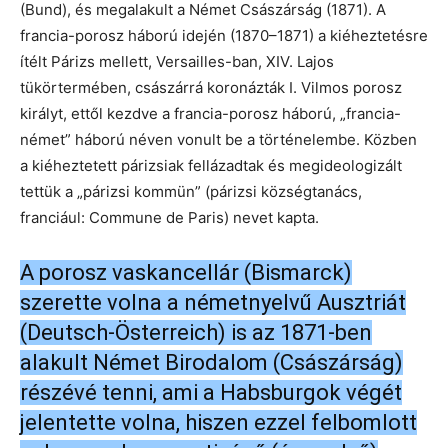
(Bund), és megalakult a Német Császárság (1871). A
francia-porosz háború idején (1870–1871) a kiéheztetésre
ítélt Párizs mellett, Versailles-ban, XIV. Lajos
tükörtermében, császárrá koronázták I. Vilmos porosz
királyt, ettől kezdve a francia-porosz háború, „francia-
német” háború néven vonult be a történelembe. Közben
a kiéheztetett párizsiak fellázadtak és megideologizált
tettük a „párizsi kommün” (párizsi községtanács,
franciául: Commune de Paris) nevet kapta.
A porosz vaskancellár (Bismarck)
szerette volna a németnyelvű Ausztriát
(Deutsch-Österreich) is az 1871-ben
alakult Német Birodalom (Császárság)
részévé tenni, ami a Habsburgok végét
jelentette volna, hiszen ezzel felbomlott