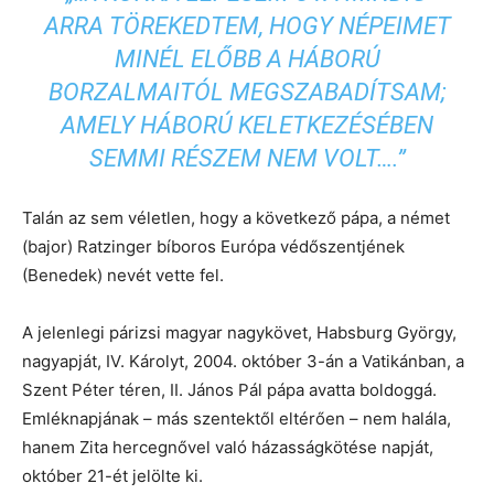
ARRA TÖREKEDTEM, HOGY NÉPEIMET
MINÉL ELŐBB A HÁBORÚ
BORZALMAITÓL MEGSZABADÍTSAM;
AMELY HÁBORÚ KELETKEZÉSÉBEN
SEMMI RÉSZEM NEM VOLT….”
Talán az sem véletlen, hogy a következő pápa, a német
(bajor) Ratzinger bíboros Európa védőszentjének
(Benedek) nevét vette fel.
A jelenlegi párizsi magyar nagykövet, Habsburg György,
nagyapját, IV. Károlyt, 2004. október 3-án a Vatikánban, a
Szent Péter téren, II. János Pál pápa avatta boldoggá.
Emléknapjának – más szentektől eltérően – nem halála,
hanem Zita hercegnővel való házasságkötése napját,
október 21-ét jelölte ki.