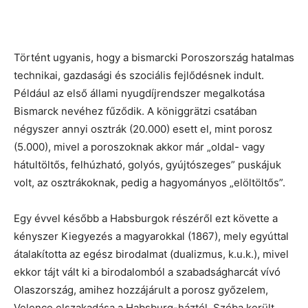
Történt ugyanis, hogy a bismarcki Poroszország hatalmas
technikai, gazdasági és szociális fejlődésnek indult.
Például az első állami nyugdíjrendszer megalkotása
Bismarck nevéhez fűződik. A königgrätzi csatában
négyszer annyi osztrák (20.000) esett el, mint porosz
(5.000), mivel a poroszoknak akkor már „oldal- vagy
hátultöltős, felhúzható, golyós, gyújtószeges” puskájuk
volt, az osztrákoknak, pedig a hagyományos „elöltöltős”.
Egy évvel később a Habsburgok részéről ezt követte a
kényszer Kiegyezés a magyarokkal (1867), mely egyúttal
átalakította az egész birodalmat (dualizmus, k.u.k.), mivel
ekkor tájt vált ki a birodalomból a szabadságharcát vívó
Olaszország, amihez hozzájárult a porosz győzelem,
Velence elszakadása a Habsburg-háztól. Szóba került,