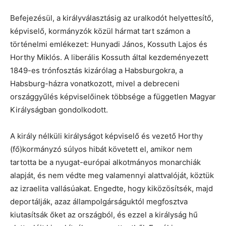
Befejezésül, a királyválasztásig az uralkodót helyettesítő,
képviselő, kormányzók közül hármat tart számon a
történelmi emlékezet: Hunyadi János, Kossuth Lajos és
Horthy Miklós. A liberális Kossuth által kezdeményezett
1849-es trónfosztás kizárólag a Habsburgokra, a
Habsburg-házra vonatkozott, mivel a debreceni
országgyűlés képviselőinek többsége a független Magyar
Királyságban gondolkodott.
A király nélküli királyságot képviselő és vezető Horthy
(fő)kormányzó súlyos hibát követett el, amikor nem
tartotta be a nyugat-európai alkotmányos monarchiák
alapját, és nem védte meg valamennyi alattvalóját, köztük
az izraelita vallásúakat. Engedte, hogy kiközösítsék, majd
deportálják, azaz állampolgárságuktól megfosztva
kiutasítsák őket az országból, és ezzel a királyság hű