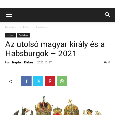
Kezdőlap
Itthon
Érdekes
Itthon
Érdekes
Az utolsó magyar király és a
Habsburgok – 2021
Írta:
Stephen Elekes
-
2022-12-27
0