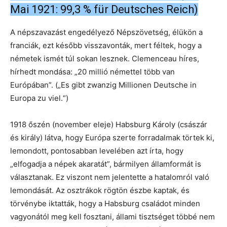
Mai 1921: 99,3 % für Deutsches Reich)
A népszavazást engedélyező Népszövetség, élükön a
franciák, ezt később visszavonták, mert féltek, hogy a
németek ismét túl sokan lesznek. Clemenceau híres,
hírhedt mondása: „20 millió némettel több van
Európában”. („Es gibt zwanzig Millionen Deutsche in
Europa zu viel.“)
1918 őszén (november eleje) Habsburg Károly (császár
és király) látva, hogy Európa szerte forradalmak törtek ki,
lemondott, pontosabban levelében azt írta, hogy
„elfogadja a népek akaratát”, bármilyen államformát is
választanak. Ez viszont nem jelentette a hatalomról való
lemondását. Az osztrákok rögtön észbe kaptak, és
törvénybe iktatták, hogy a Habsburg családot minden
vagyonától meg kell fosztani, állami tisztséget többé nem