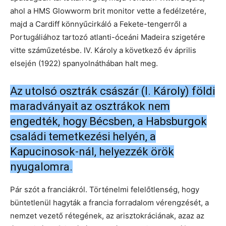
ahol a HMS Glowworm brit monitor vette a fedélzetére,
majd a Cardiff könnyűcirkáló a Fekete-tengerről a
Portugáliához tartozó atlanti-óceáni Madeira szigetére
vitte száműzetésbe. IV. Károly a következő év április
elsején (1922) spanyolnáthában halt meg.
Az utolsó osztrák császár (I. Károly) földi
maradványait az osztrákok nem
engedték, hogy Bécsben, a Habsburgok
családi temetkezési helyén, a
Kapucinosok-nál, helyezzék örök
nyugalomra.
Pár szót a franciákról. Történelmi felelőtlenség, hogy
büntetlenül hagyták a francia forradalom vérengzését, a
nemzet vezető rétegének, az arisztokráciának, azaz az