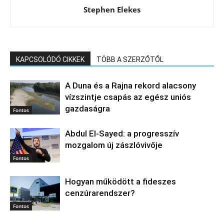
Stephen Elekes
KAPCSOLÓDÓ CIKKEK
TÖBB A SZERZŐTŐL
A Duna és a Rajna rekord alacsony
vízszintje csapás az egész uniós
gazdaságra
Fontos
Abdul El‑Sayed: a progresszív
mozgalom új zászlóvivője
Fontos
Hogyan működött a fideszes
cenzúrarendszer?
Fontos