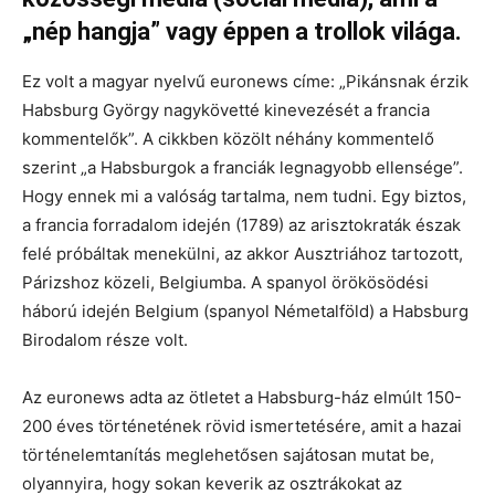
„nép hangja” vagy éppen a trollok világa.
Ez volt a magyar nyelvű euronews címe: „Pikánsnak érzik
Habsburg György nagykövetté kinevezését a francia
kommentelők”. A cikkben közölt néhány kommentelő
szerint „a Habsburgok a franciák legnagyobb ellensége”.
Hogy ennek mi a valóság tartalma, nem tudni. Egy biztos,
a francia forradalom idején (1789) az arisztokraták észak
felé próbáltak menekülni, az akkor Ausztriához tartozott,
Párizshoz közeli, Belgiumba. A spanyol örökösödési
háború idején Belgium (spanyol Németalföld) a Habsburg
Birodalom része volt.
Az euronews adta az ötletet a Habsburg-ház elmúlt 150-
200 éves történetének rövid ismertetésére, amit a hazai
történelemtanítás meglehetősen sajátosan mutat be,
olyannyira, hogy sokan keverik az osztrákokat az