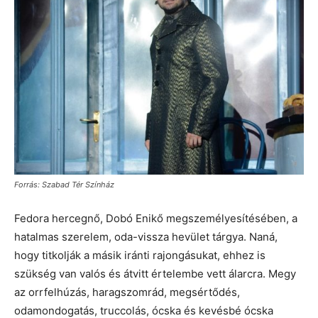
Forrás: Szabad Tér Színház
Fedora hercegnő, Dobó Enikő megszemélyesítésében, a
hatalmas szerelem, oda-vissza hevület tárgya. Naná,
hogy titkolják a másik iránti rajongásukat, ehhez is
szükség van valós és átvitt értelembe vett álarcra. Megy
az orrfelhúzás, haragszomrád, megsértődés,
odamondogatás, truccolás, ócska és kevésbé ócska