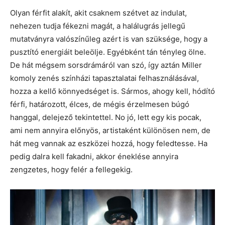
Olyan férfit alakít, akit csaknem szétvet az indulat,
nehezen tudja fékezni magát, a halálugrás jellegű
mutatványra valószínűleg azért is van szüksége, hogy a
pusztító energiáit beleölje. Egyébként tán tényleg ölne.
De hát mégsem sorsdrámáról van szó, így aztán Miller
komoly zenés színházi tapasztalatai felhasználásával,
hozza a kellő könnyedséget is. Sármos, ahogy kell, hódító
férfi, határozott, élces, de mégis érzelmesen búgó
hanggal, delejező tekintettel. No jó, lett egy kis pocak,
ami nem annyira előnyös, artistaként különösen nem, de
hát meg vannak az eszközei hozzá, hogy feledtesse. Ha
pedig dalra kell fakadni, akkor éneklése annyira
zengzetes, hogy felér a fellegekig.