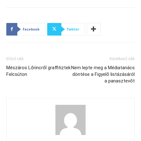
Facebook
Twitter
Előző cikk
Következő cikk
Mészáros Lőrincről graffitiztek
Nem lepte meg a Médiatanács
Felcsúton
döntése a Figyelő listázásáról
a panasztevőt