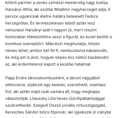
kitűnő partner a zenés színészi mesterség nagy tudója,
Harsányi Attila, aki ezúttal Wladimir nagyherceget adja, ő
persze ugyancsak életre-halálra beleesett Fedora
hercegnőbe. És természetesen ebből aztán lesz
nemulass! Harsányi azért nagyon jó, mert részint
bohózatian tökkelütöttre veszi a figurát, és ezzel betölti a
komikusi szerepkört. Másrészt megmutatja, milyen
rémes lehet, amikor két férfi, nekibuzdulva kakaskodik,
és még azt is jelzi, hogyan képes ész nélkül basáskodni
az, aki érdemtelenül kapott a kezébe hatalmat.
Papp Endre táncoskomikusként, a táncot nagyjából
elbliccelve, eljátszik egy kedves, szerethető, mamlasz
fiút, aki aztán majd csak sarkára áll, hogy megkapja
választottját. Litauszky Lilla heves tűzrőlpattantsággal
szubrettkedik. Szegedi Dezső joviális cirkuszigazgató,
Keresztes Sándor bölcs főpincér, aki igyekszik jó irányba