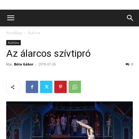
Kezdőlap
Kultúra
Kultúra
Az álarcos szívtipró
Írta:
Bóta Gábor
-
2018-07-26
0