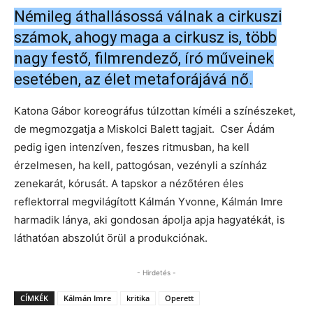
Némileg áthallásossá válnak a cirkuszi
számok, ahogy maga a cirkusz is, több
nagy festő, filmrendező, író műveinek
esetében, az élet metaforájává nő.
Katona Gábor koreográfus túlzottan kíméli a színészeket,
de megmozgatja a Miskolci Balett tagjait. Cser Ádám
pedig igen intenzíven, feszes ritmusban, ha kell
érzelmesen, ha kell, pattogósan, vezényli a színház
zenekarát, kórusát. A tapskor a nézőtéren éles
reflektorral megvilágított Kálmán Yvonne, Kálmán Imre
harmadik lánya, aki gondosan ápolja apja hagyatékát, is
láthatóan abszolút örül a produkciónak.
- Hirdetés -
CÍMKÉK
Kálmán Imre
kritika
Operett