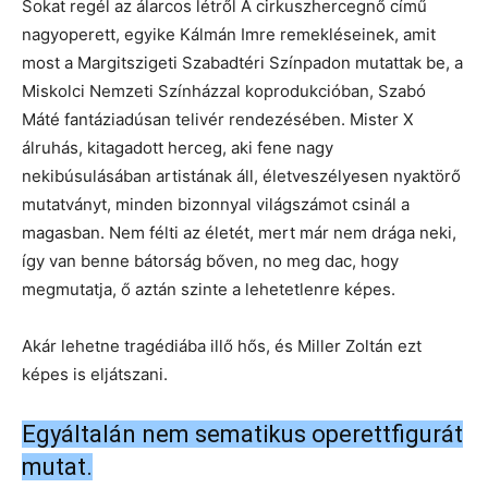
Sokat regél az álarcos létről A cirkuszhercegnő című
nagyoperett, egyike Kálmán Imre remekléseinek, amit
most a Margitszigeti Szabadtéri Színpadon mutattak be, a
Miskolci Nemzeti Színházzal koprodukcióban, Szabó
Máté fantáziadúsan telivér rendezésében. Mister X
álruhás, kitagadott herceg, aki fene nagy
nekibúsulásában artistának áll, életveszélyesen nyaktörő
mutatványt, minden bizonnyal világszámot csinál a
magasban. Nem félti az életét, mert már nem drága neki,
így van benne bátorság bőven, no meg dac, hogy
megmutatja, ő aztán szinte a lehetetlenre képes.
Akár lehetne tragédiába illő hős, és Miller Zoltán ezt
képes is eljátszani.
Egyáltalán nem sematikus operettfigurát
mutat.