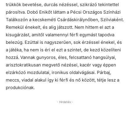
trükkök bevetése, durcás nézéssel, szikrázó tekintettel
párosítva. Dobó Enikőt láttam a Pécsi Országos Színházi
Találkozón a kecskeméti Csárdáskirálynőben, Szilviaként.
Remekül énekelt, és alig játszott. Nem hittem el azt a
kisugárzást, amitől valamennyi férfi egymást tapodva
belezúg. Ezúttal is nagyszerűen, sok érzéssel énekel, és
a játéka, ha nem is éri el ezt a szintet, de kezd közelíteni
hozzá. Vannak gunyoros, éles, felcsattanó hangsúlyai,
arisztokratikusan megvető nézései, kacér vagy éppen
elzárkózó mozdulatai, ironikus oldalvágásai. Párbaj,
meccs, viadal alakul így ki férfi és nő között, tétje lesz a
produkciónak.
- Hirdetés -