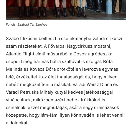
Forrás: Szabad Tér Színház
Szabó fifikásan beilleszt a cselekménybe valódi cirkuszi
szám részleteket. A Fővárosi Nagycirkusz mostani,
Atlantic Flight című műsorából a Dosov ugródeszka
csoport még hármas hátra szaltóval is szolgál. Bóta
Melinda és Kovács Dóra drótkötélen lavírozva egymás
felé, érzékeltetik az élet ingatagságát és, hogy milyen
nehéz megközelíteni a másikat. Váradi Weisz Diana és
Váradi Petruska Mihály kutyái kedves játékossággal
viháncolnak, miközben azért nehéz trükköket is
csinálnak, ezzel megmutatják, akár a nagy drámázások
közepette, hogy lám-lám, ilyen könnyedén is lehet venni
a dolgokat.