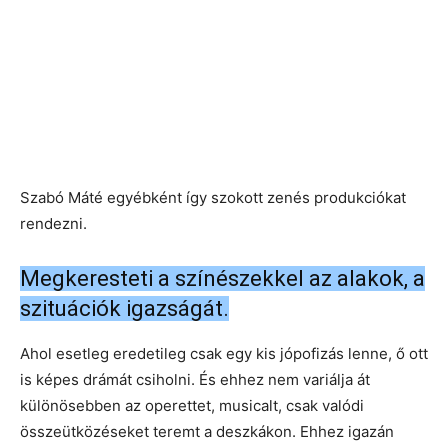
Szabó Máté egyébként így szokott zenés produkciókat
rendezni.
Megkeresteti a színészekkel az alakok, a
szituációk igazságát.
Ahol esetleg eredetileg csak egy kis jópofizás lenne, ő ott
is képes drámát csiholni. És ehhez nem variálja át
különösebben az operettet, musicalt, csak valódi
összeütközéseket teremt a deszkákon. Ehhez igazán