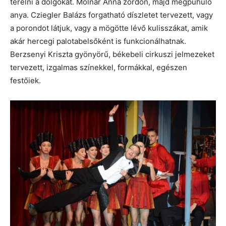
terelni a dolgokat. Molnár Anna zordon, majd megpuhuló
anya. Cziegler Balázs forgatható díszletet tervezett, vagy
a porondot látjuk, vagy a mögötte lévő kulisszákat, amik
akár hercegi palotabelsőként is funkcionálhatnak.
Berzsenyi Kriszta gyönyörű, békebeli cirkuszi jelmezeket
tervezett, izgalmas színekkel, formákkal, egészen
festőiek.