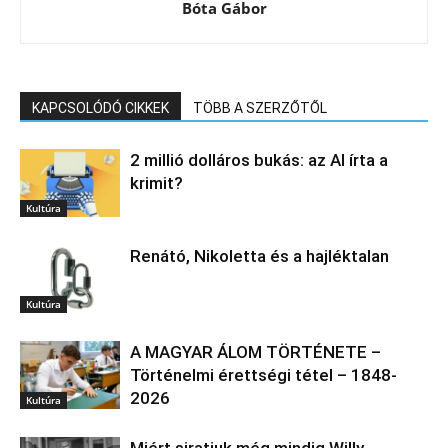
Bóta Gábor
KAPCSOLÓDÓ CIKKEK
TÖBB A SZERZŐTŐL
2 millió dolláros bukás: az AI írta a
krimit?
Kultúra
Renátó, Nikoletta és a hajléktalan
Kultúra
A MAGYAR ÁLOM TÖRTÉNETE –
Történelmi érettségi tétel – 1848-
2026
Kultúra
Miért siratjuk még mindig Willy