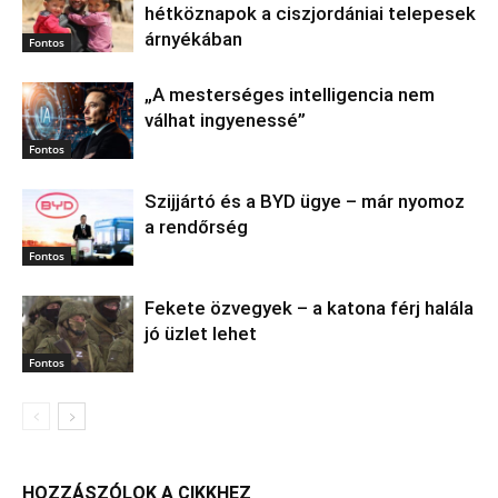
hétköznapok a ciszjordániai telepesek
árnyékában
Fontos
„A mesterséges intelligencia nem
válhat ingyenessé”
Fontos
Szijjártó és a BYD ügye – már nyomoz
a rendőrség
Fontos
Fekete özvegyek – a katona férj halála
jó üzlet lehet
Fontos
HOZZÁSZÓLOK A CIKKHEZ