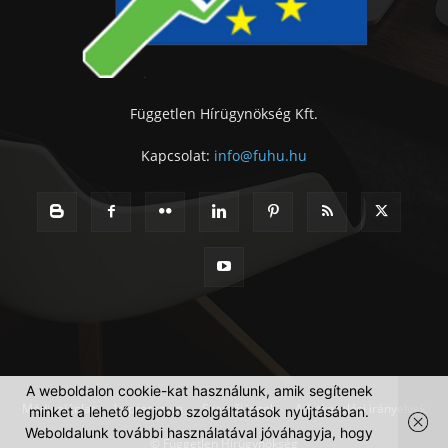
Független Hírügynökség Kft.
Kapcsolat:
info@fuhu.hu
A weboldalon cookie-kat használunk, amik segítenek
Médiaajánlat
Impresszum
Szerzői jogok
Adatkezelési irányelvek
minket a lehető legjobb szolgáltatások nyújtásában.
Weboldalunk további használatával jóváhagyja, hogy
© Független Hírügynökség