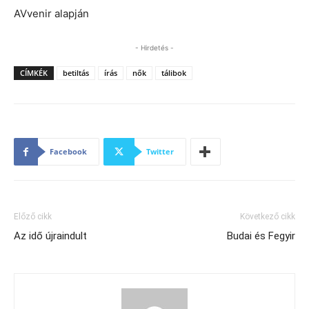
AVvenir alapján
- Hirdetés -
CÍMKÉK
betiltás
írás
nők
tálibok
Facebook
Twitter
Előző cikk
Következő cikk
Az idő újraindult
Budai és Fegyir