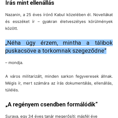
Írás mint ellenállás
Nazanin, a 25 éves írónő Kabul közelében él. Novellákat
és esszéket ír – gyakran életveszélyes körülmények
között.
„Néha úgy érzem, mintha a tálibok
puskacsöve a torkomnak szegeződne”
– mondja.
A város militarizált, minden sarkon fegyveresek állnak.
Mégis ír, mert számára az írás dokumentálás, ellenállás,
túlélés.
„A regényem csendben formálódik”
Suraya, egy 34 éves tanár megerősíti: másfél éve