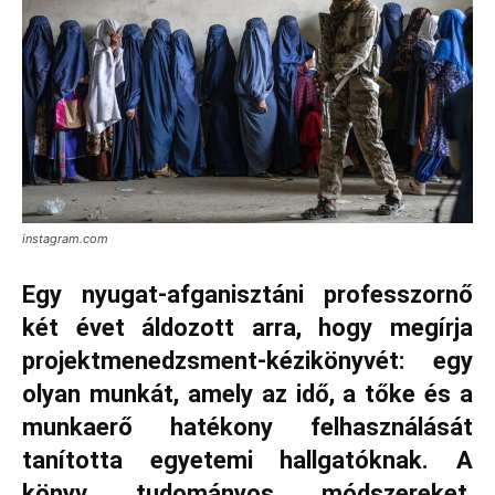
instagram.com
Egy nyugat‑afganisztáni professzornő
két évet áldozott arra, hogy megírja
projektmenedzsment‑kézikönyvét: egy
olyan munkát, amely az idő, a tőke és a
munkaerő hatékony felhasználását
tanította egyetemi hallgatóknak. A
könyv tudományos módszereket,