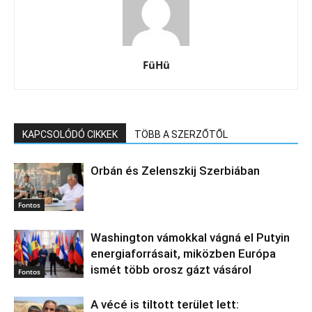
FüHü
KAPCSOLÓDÓ CIKKEK
TÖBB A SZERZŐTŐL
Orbán és Zelenszkij Szerbiában
Fontos
Washington vámokkal vágná el Putyin
energiaforrásait, miközben Európa
ismét több orosz gázt vásárol
Fontos
A vécé is tiltott terület lett: