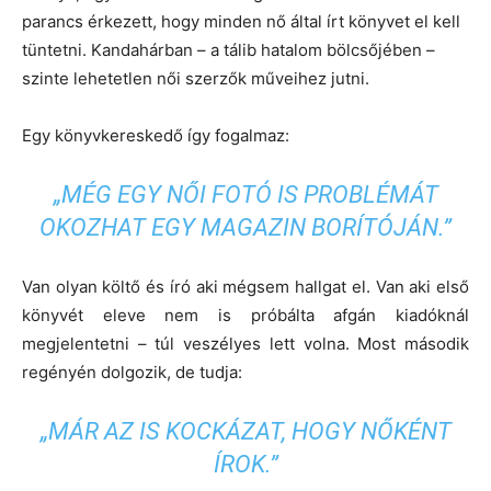
parancs érkezett, hogy minden nő által írt könyvet el kell
tüntetni. Kandahárban – a tálib hatalom bölcsőjében –
szinte lehetetlen női szerzők műveihez jutni.
Egy könyvkereskedő így fogalmaz:
„MÉG EGY NŐI FOTÓ IS PROBLÉMÁT
OKOZHAT EGY MAGAZIN BORÍTÓJÁN.”
Van olyan költő és író aki mégsem hallgat el. Van aki első
könyvét eleve nem is próbálta afgán kiadóknál
megjelentetni – túl veszélyes lett volna. Most második
regényén dolgozik, de tudja:
„MÁR AZ IS KOCKÁZAT, HOGY NŐKÉNT
ÍROK.”