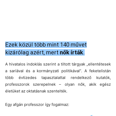
Ezek közül több mint 140 művet
kizárólag azért, mert
nők írták
.
A hivatalos indoklás szerint a tiltott tárgyak „ellentétesek
a saríával és a kormányzati politikával”. A feketelistán
több évtizedes tapasztalattal rendelkező kutatók,
professzorok szerepelnek – olyan nők, akik egész
életüket az oktatásnak szentelték.
Egy afgán professzor így fogalmaz: