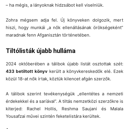
– ha mégis, a lányoknak hidzsábot kell viselniük.
Zohra mégsem adja fel. Új könyveken dolgozik, mert
hiszi, hogy munkái „a nők ellenállásának örökségeként”
maradnak fenn Afganisztán történetében.
Tiltólisták újabb hulláma
2024 októberében a tálibok újabb listát osztottak szét:
433 betiltott könyv
került a könyvkereskedők elé. Ezek
közül 18-at nők írtak, köztük kilencet afgán szerzők.
A tálibok szerint tevékenységük „ellentétes a nemzeti
érdekekkel és a saríával”. A tiltás nemzetközi szerzőkre is
kiterjed: Rachel Hollis, Reshma Saujani és Malala
Yousafzai művei szintén feketelistára kerültek.