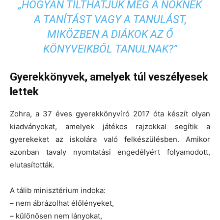
„HOGYAN TILTHATJUK MEG A NŐKNEK
A TANÍTÁST VAGY A TANULÁST,
MIKÖZBEN A DIÁKOK AZ Ő
KÖNYVEIKBŐL TANULNAK?”
Gyerekkönyvek, amelyek túl veszélyesek
lettek
Zohra, a 37 éves gyerekkönyvíró 2017 óta készít olyan
kiadványokat, amelyek játékos rajzokkal segítik a
gyerekeket az iskolára való felkészülésben. Amikor
azonban tavaly nyomtatási engedélyért folyamodott,
elutasították.
A tálib minisztérium indoka:
– nem ábrázolhat élőlényeket,
– különösen nem lányokat,