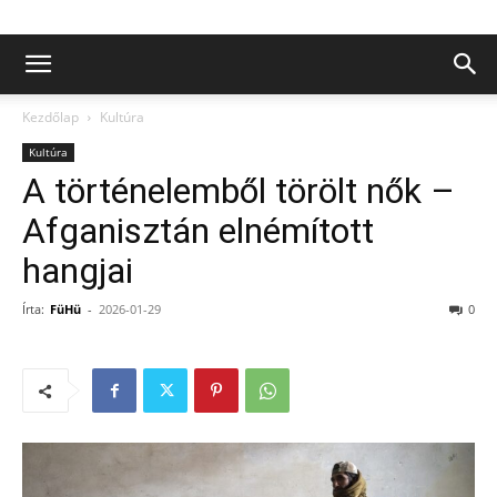
Kezdőlap
Kultúra
Kultúra
A történelemből törölt nők –
Afganisztán elnémított
hangjai
Írta:
FüHü
-
2026-01-29
0