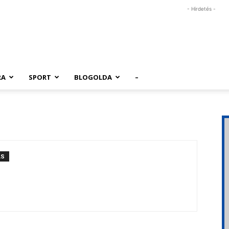
- Hirdetés -
RA
SPORT
BLOGOLDA
–
ÁS