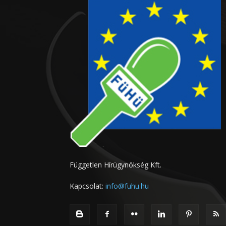
Független Hírügynökség Kft.
Kapcsolat:
info@fuhu.hu