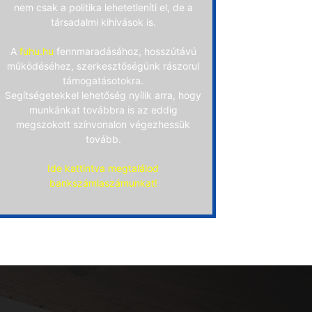
nem csak a politika lehetetleníti el, de a
társadalmi kihívások is.
A
fuhu.hu
fennmaradásához, hosszútávú
működéséhez, szerkesztőségünk rászorul
támogatásotokra.
Segítségetekkel lehetőség nyílik arra, hogy
munkánkat továbbra is az eddig
megszokott színvonalon végezhessük
tovább.
Ide kattintva megtalálod
bankszámlaszámunkat!