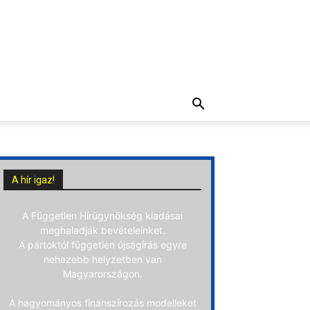
A hír igaz!
A Független Hírügynökség kiadásai
meghaladják bevételeinket.
A pártoktól független újságírás egyre
nehezebb helyzetben van
Magyarországon.
A hagyományos finanszírozás modelleket