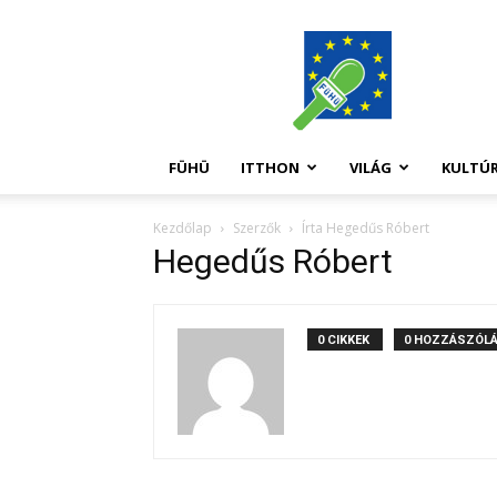
FüHü
FÜHÜ
ITTHON
VILÁG
KULTÚ
Kezdőlap
Szerzők
Írta Hegedűs Róbert
Hegedűs Róbert
0 CIKKEK
0 HOZZÁSZÓL