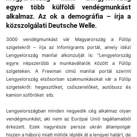
egyre több külföldi vendégmunkást
alkalmaz. Az ok a demográfia – írja a
közszolgálati Deutsche Welle.
3000 vendégmunkást vár Magyarország a Fülöp
szigetekről – írja az Infomigrants portál, amely idézi
Lengyelország manilai alkonzulját is: ”Lengyelország
egyre népszerűbb a munkavállalók között a Fülöp
szigeteken. A Freeman című manilai portál szerint
Lengyelország elsősorban szakmunkásokat vár a Fülöp
szigetekről: hegesztőket, csőszerelőket, autóbusz és
kamion sofőröket stb.
Lengyelországban minden negyedik cég alkalmaz olyan
vendégmunkást, aki nem az Európai Unió tagállamaiból
érkezett. Ezek nagyrésze persze ukrán állampolgár
hiszen a háború miatt milliók lépték át a lengyel határt, de