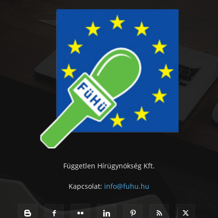
Független Hírügynökség Kft.
Kapcsolat:
info@fuhu.hu