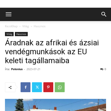
Kezdőlap
Világ
Hasznos
Világ
Hasznos
Áradnak az afrikai és ázsiai
vendégmunkások az EU
keleti tagállamaiba
Írta:
Polonius
-
2023-07-21
0