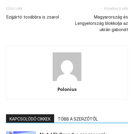
Előző cikk
Következő cikk
Szijjártó továbbra is zsarol
Magyarország és
Lengyelország blokkolja az
ukrán gabonát
Polonius
KAPCSOLÓDÓ CIKKEK
TÖBB A SZERZŐTŐL