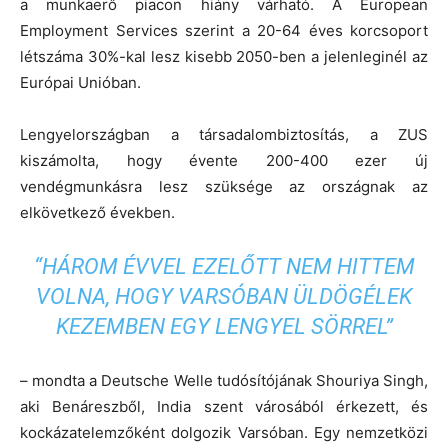
a munkaerő piacon hiány várható. A European
Employment Services szerint a 20-64 éves korcsoport
létszáma 30%-kal lesz kisebb 2050-ben a jelenleginél az
Európai Unióban.
Lengyelországban a társadalombiztosítás, a ZUS
kiszámolta, hogy évente 200-400 ezer új
vendégmunkásra lesz szüksége az országnak az
elkövetkező években.
“HÁROM ÉVVEL EZELŐTT NEM HITTEM
VOLNA, HOGY VARSÓBAN ÜLDÖGÉLEK
KEZEMBEN EGY LENGYEL SÖRREL”
– mondta a Deutsche Welle tudósítójának Shouriya Singh,
aki Benáreszből, India szent városából érkezett, és
kockázatelemzőként dolgozik Varsóban. Egy nemzetközi