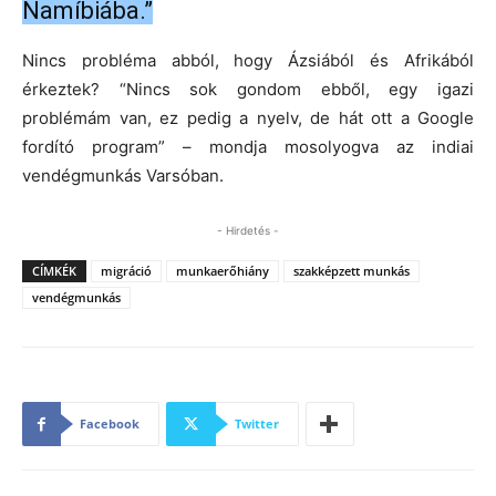
Namíbiába.”
Nincs probléma abból, hogy Ázsiából és Afrikából
érkeztek? “Nincs sok gondom ebből, egy igazi
problémám van, ez pedig a nyelv, de hát ott a Google
fordító program” – mondja mosolyogva az indiai
vendégmunkás Varsóban.
- Hirdetés -
CÍMKÉK
migráció
munkaerőhiány
szakképzett munkás
vendégmunkás
Facebook
Twitter