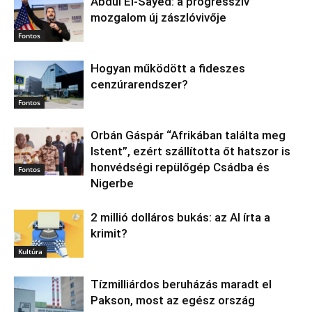
Abdul El‑Sayed: a progresszív
mozgalom új zászlóvivője
Fontos
Hogyan működött a fideszes
cenzúrarendszer?
Fontos
Orbán Gáspár “Afrikában találta meg
Istent”, ezért szállította őt hatszor is
honvédségi repülőgép Csádba és
Fontos
Nigerbe
2 millió dolláros bukás: az AI írta a
krimit?
Kultúra
Tízmilliárdos beruházás maradt el
Pakson, most az egész ország