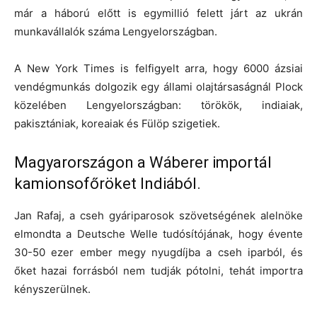
már a háború előtt is egymillió felett járt az ukrán
munkavállalók száma Lengyelországban.
A New York Times is felfigyelt arra, hogy 6000 ázsiai
vendégmunkás dolgozik egy állami olajtársaságnál Plock
közelében Lengyelországban: törökök, indiaiak,
pakisztániak, koreaiak és Fülöp szigetiek.
Magyarországon a Wáberer importál
kamionsofőröket Indiából.
Jan Rafaj, a cseh gyáriparosok szövetségének alelnöke
elmondta a Deutsche Welle tudósítójának, hogy évente
30-50 ezer ember megy nyugdíjba a cseh iparból, és
őket hazai forrásból nem tudják pótolni, tehát importra
kényszerülnek.