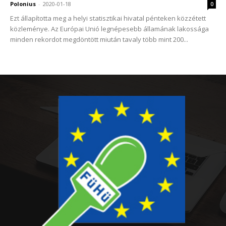
Polonius
-
2020-01-18
0
Ezt állapította meg a helyi statisztikai hivatal pénteken közzétett
közleménye. Az Európai Unió legnépesebb államának lakossága
minden rekordot megdöntött miután tavaly több mint 200...