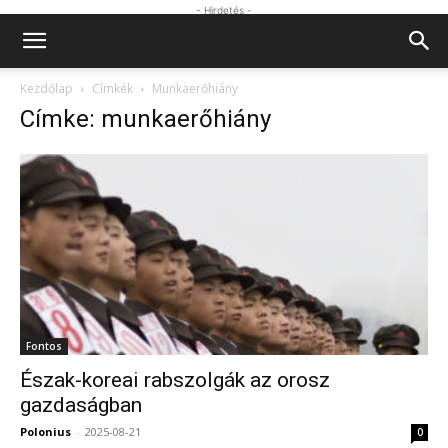
- Hirdetés -
Kezdőlap
Címkék
Munkaerőhiány
Címke: munkaerőhiány
Fontos
Észak-koreai rabszolgák az orosz
gazdaságban
Polonius
-
2025-08-21
0