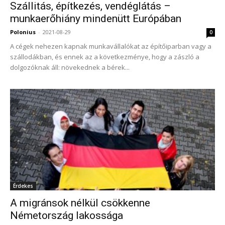
Szállitás, építkezés, vendéglátás –
munkaerőhiány mindenütt Európában
Polonius
-
2021-08-29
0
A cégek nehezen kapnak munkavállalókat az építőiparban vagy a
szállodákban, és ennek az a következménye, hogy a zászló a
dolgozóknak áll: növekednek a bérek...
Érdekes
A migránsok nélkül csökkenne
Németország lakossága