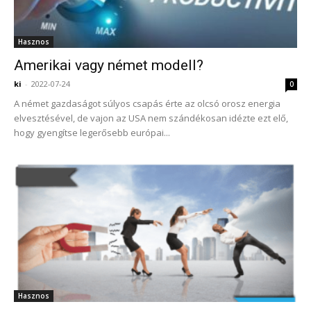
Hasznos
Amerikai vagy német modell?
ki
-
2022-07-24
0
A német gazdaságot súlyos csapás érte az olcsó orosz energia
elvesztésével, de vajon az USA nem szándékosan idézte ezt elő,
hogy gyengítse legerősebb európai...
Hasznos