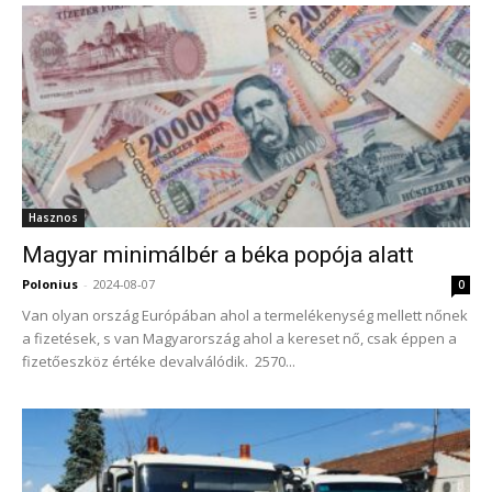
Hasznos
Magyar minimálbér a béka popója alatt
Polonius
-
2024-08-07
0
Van olyan ország Európában ahol a termelékenység mellett nőnek
a fizetések, s van Magyarország ahol a kereset nő, csak éppen a
fizetőeszköz értéke devalválódik. 2570...