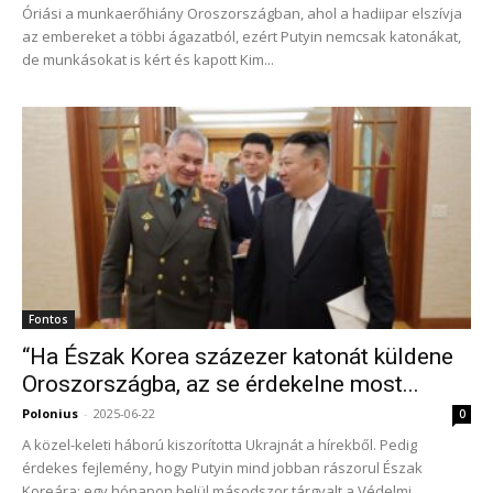
Óriási a munkaerőhiány Oroszországban, ahol a hadiipar elszívja
az embereket a többi ágazatból, ezért Putyin nemcsak katonákat,
de munkásokat is kért és kapott Kim...
Fontos
“Ha Észak Korea százezer katonát küldene
Oroszországba, az se érdekelne most...
Polonius
-
2025-06-22
0
A közel-keleti háború kiszorította Ukrajnát a hírekből. Pedig
érdekes fejlemény, hogy Putyin mind jobban rászorul Észak
Koreára: egy hónapon belül másodszor tárgyalt a Védelmi...