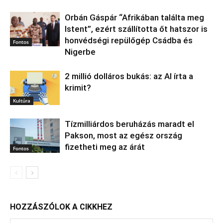
Orbán Gáspár “Afrikában találta meg
Istent”, ezért szállította őt hatszor is
honvédségi repülőgép Csádba és
Fontos
Nigerbe
2 millió dolláros bukás: az AI írta a
krimit?
Kultúra
Tízmilliárdos beruházás maradt el
Pakson, most az egész ország
fizetheti meg az árát
Fontos
HOZZÁSZÓLOK A CIKKHEZ