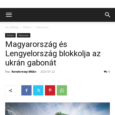
Kezdőlap
Itthon
Hasznos
Itthon
Hasznos
Magyarország és
Lengyelország blokkolja az
ukrán gabonát
Írta:
Kenderessy Milán
-
2023-07-22
0