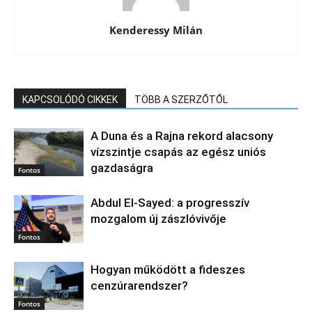
Kenderessy Milán
KAPCSOLÓDÓ CIKKEK
TÖBB A SZERZŐTŐL
A Duna és a Rajna rekord alacsony
vízszintje csapás az egész uniós
gazdaságra
Fontos
Abdul El‑Sayed: a progresszív
mozgalom új zászlóvivője
Fontos
Hogyan működött a fideszes
cenzúrarendszer?
Fontos