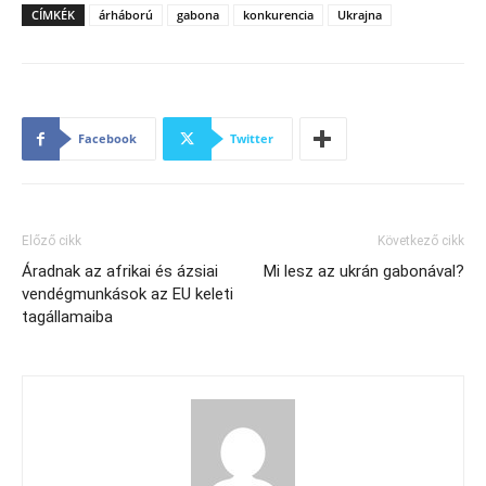
CÍMKÉK
árháború
gabona
konkurencia
Ukrajna
Facebook
Twitter
Előző cikk
Következő cikk
Áradnak az afrikai és ázsiai
Mi lesz az ukrán gabonával?
vendégmunkások az EU keleti
tagállamaiba