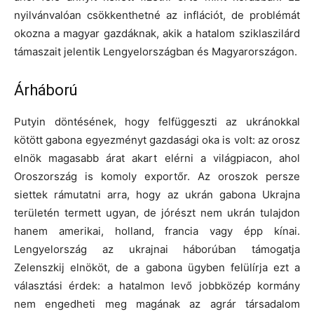
nyilvánvalóan csökkenthetné az inflációt, de problémát
okozna a magyar gazdáknak, akik a hatalom sziklaszilárd
támaszait jelentik Lengyelországban és Magyarországon.
Árháború
Putyin döntésének, hogy felfüggeszti az ukránokkal
kötött gabona egyezményt gazdasági oka is volt: az orosz
elnök magasabb árat akart elérni a világpiacon, ahol
Oroszország is komoly exportőr. Az oroszok persze
siettek rámutatni arra, hogy az ukrán gabona Ukrajna
területén termett ugyan, de jórészt nem ukrán tulajdon
hanem amerikai, holland, francia vagy épp kínai.
Lengyelország az ukrajnai háborúban támogatja
Zelenszkij elnököt, de a gabona ügyben felülírja ezt a
választási érdek: a hatalmon levő jobbközép kormány
nem engedheti meg magának az agrár társadalom