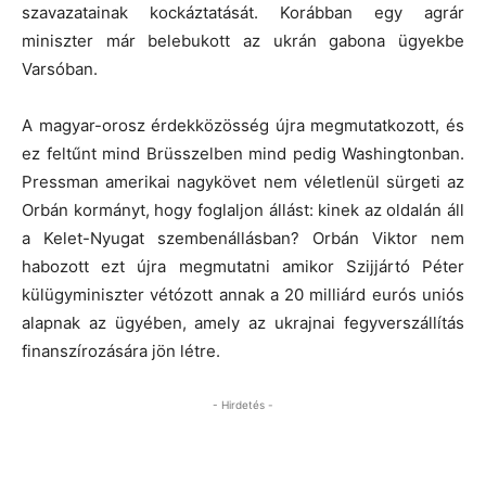
szavazatainak kockáztatását. Korábban egy agrár
miniszter már belebukott az ukrán gabona ügyekbe
Varsóban.
A magyar-orosz érdekközösség újra megmutatkozott, és
ez feltűnt mind Brüsszelben mind pedig Washingtonban.
Pressman amerikai nagykövet nem véletlenül sürgeti az
Orbán kormányt, hogy foglaljon állást: kinek az oldalán áll
a Kelet-Nyugat szembenállásban? Orbán Viktor nem
habozott ezt újra megmutatni amikor Szijjártó Péter
külügyminiszter vétózott annak a 20 milliárd eurós uniós
alapnak az ügyében, amely az ukrajnai fegyverszállítás
finanszírozására jön létre.
- Hirdetés -