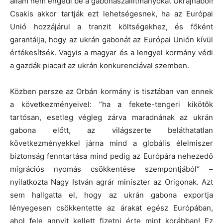
állam nem engedi be a gabonaszállítmányokat Ukrajnából!
Csakis akkor tartják ezt lehetségesnek, ha az Európai
Unió hozzájárul a tranzit költségekhez, és főként
garantálja, hogy az ukrán gabonát az Európai Unión kívül
értékesítsék. Vagyis a magyar és a lengyel kormány védi
a gazdák piacait az ukrán konkurenciával szemben.
Közben persze az Orbán kormány is tisztában van ennek
a következményeivel: ”ha a fekete-tengeri kikötők
tartósan, esetleg végleg zárva maradnának az ukrán
gabona előtt, az világszerte beláthatatlan
következményekkel járna mind a globális élelmiszer
biztonság fenntartása mind pedig az Európára nehezedő
migrációs nyomás csökkentése szempontjából“ –
nyilatkozta Nagy István agrár miniszter az Origonak. Azt
sem hallgatta el, hogy az ukrán gabona exportja
lényegesen csökkentette az árakat egész Európában,
ahol fele annyit kellett fizetni érte mint korábban! Ez