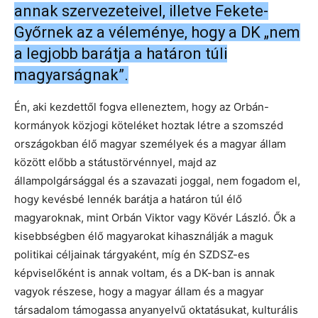
annak szervezeteivel, illetve Fekete-
Győrnek az a véleménye, hogy a DK „nem
a legjobb barátja a határon túli
magyarságnak”.
Én, aki kezdettől fogva elleneztem, hogy az Orbán-
kormányok közjogi köteléket hoztak létre a szomszéd
országokban élő magyar személyek és a magyar állam
között előbb a státustörvénnyel, majd az
állampolgársággal és a szavazati joggal, nem fogadom el,
hogy kevésbé lennék barátja a határon túl élő
magyaroknak, mint Orbán Viktor vagy Kövér László. Ők a
kisebbségben élő magyarokat kihasználják a maguk
politikai céljainak tárgyaként, míg én SZDSZ-es
képviselőként is annak voltam, és a DK-ban is annak
vagyok részese, hogy a magyar állam és a magyar
társadalom támogassa anyanyelvű oktatásukat, kulturális