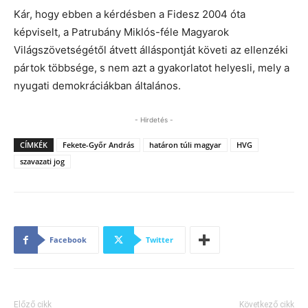
Kár, hogy ebben a kérdésben a Fidesz 2004 óta
képviselt, a Patrubány Miklós-féle Magyarok
Világszövetségétől átvett álláspontját követi az ellenzéki
pártok többsége, s nem azt a gyakorlatot helyesli, mely a
nyugati demokráciákban általános.
- Hirdetés -
CÍMKÉK
Fekete-Győr András
határon túli magyar
HVG
szavazati jog
Facebook
Twitter
Előző cikk
Következő cikk