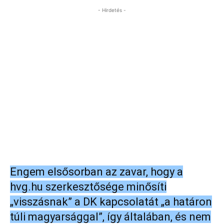
- Hirdetés -
Engem elsősorban az zavar, hogy a
hvg.hu szerkesztősége minősíti
„visszásnak” a DK kapcsolatát „a határon
túli magyarsággal”, így általában, és nem