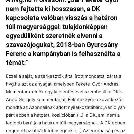
nem fejtette ki hosszasan, a DK
kapcsolata valóban visszás a határon
túli magyarsággal: tulajdonképpen
egyedüliként szeretnék elvenni a
szavazójogukat, 2018-ban Gyurcsány
Ferenc a kampányban is felhasználta a
témát.”
Ezzel a saját, a szerkesztők által írott mondattal zárta a
hvg.hu azt az anyagát, amelyben Fekete-Győr András
Momentum-elnök egy kijelentésével szembesíti a DK-s
Arató Gergely kommentárját. Fekete-Győr a következőt
mondta az Azonnalinak adott nyilatkozatában: „Van olyan
párt ebben a hatpárti koalícióban (…), a DK, ami nem a
legjobb barátja a határon túli magyarságnak. A DK ebben
engedett az ötpárti többségnek. (…) Az európaiság és az