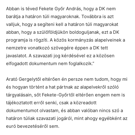
Abban is téved Fekete Győr András, hogy a DK nem
barátja a határon túli magyaroknak. Továbbra is azt
valljuk, hogy a segíteni kell a határon túli magyarokat
abban, hogy a szülőföldjükön boldoguljanak, ezt a DK
programja is rögzíti. A közös kormányzás alapelveinek a
nemzetre vonatkozó szövegére éppen a DK tett
javaslatot. A szavazati jog kérdésével ez a közösen
elfogadott dokumentum nem foglalkozik.”
Arató Gergelytől eltérően én persze nem tudom, hogy mi
és hogyan történt a hat pártnak az alapelvekről szóló
tárgyalásain, sőt Fekete-Győrtől eltérően engem nem is
tájékoztatott erről senki, csak a közreadott
dokumentumot olvastam, és abban valóban nincs szó a
határon túliak szavazati jogáról, mint ahogy egyébként az
euró bevezetéséről sem.