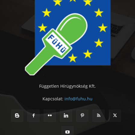
Független Hírügynökség Kft.
Kapcsolat:
info@fuhu.hu