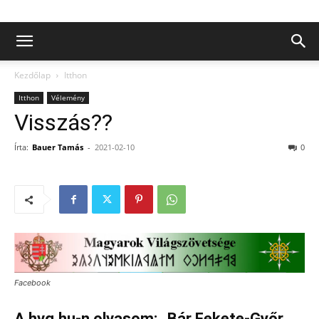
Kezdőlap
Itthon
Itthon
Vélemény
Visszás??
Írta:
Bauer Tamás
-
2021-02-10
0
Facebook
A hvg.hu-n olvasom: „Bár Fekete-Győr