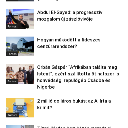
Abdul El‑Sayed: a progresszív
mozgalom új zászlóvivője
Fontos
Hogyan működött a fideszes
cenzúrarendszer?
Fontos
Orbán Gáspár “Afrikában találta meg
Istent”, ezért szállította őt hatszor is
honvédségi repülőgép Csádba és
Fontos
Nigerbe
2 millió dolláros bukás: az AI írta a
krimit?
Kultúra